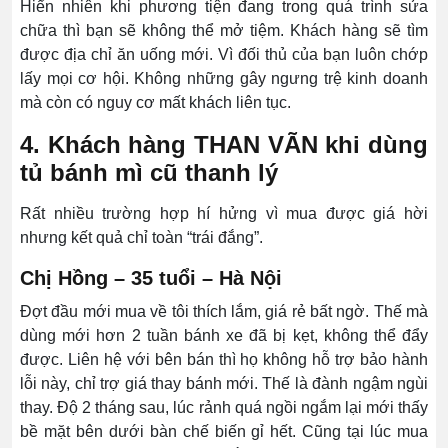
Hiển nhiên khi phương tiện đang trong quá trình sửa
chữa thì bạn sẽ không thể mở tiệm. Khách hàng sẽ tìm
được địa chỉ ăn uống mới. Vì đối thủ của bạn luôn chớp
lấy mọi cơ hội. Không những gây ngưng trệ kinh doanh
mà còn có nguy cơ mất khách liên tục.
4. Khách hàng THAN VÃN khi dùng
tủ bánh mì cũ thanh lý
Rất nhiều trường hợp hí hửng vì mua được giá hời
nhưng kết quả chỉ toàn “trái đắng”.
Chị Hồng – 35 tuổi – Hà Nội
Đợt đầu mới mua về tôi thích lắm, giá rẻ bất ngờ. Thế mà
dùng mới hơn 2 tuần bánh xe đã bị kẹt, không thể đẩy
được. Liên hệ với bên bán thì họ không hỗ trợ bảo hành
lỗi này, chỉ trợ giá thay bánh mới. Thế là đành ngậm ngùi
thay. Độ 2 tháng sau, lúc rảnh quá ngồi ngắm lại mới thấy
bề mặt bên dưới bàn chế biến gỉ hết. Cũng tại lúc mua