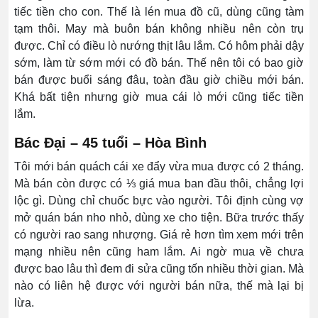
tiếc tiền cho con. Thế là lén mua đồ cũ, dùng cũng tàm
tạm thôi. May mà buôn bán không nhiều nên còn trụ
được. Chỉ có điều lò nướng thịt lâu lắm. Có hôm phải dậy
sớm, làm từ sớm mới có đồ bán. Thế nên tôi có bao giờ
bán được buổi sáng đâu, toàn đầu giờ chiều mới bán.
Khá bất tiện nhưng giờ mua cái lò mới cũng tiếc tiền
lắm.
Bác Đại – 45 tuổi – Hòa Bình
Tôi mới bán quách cái xe đẩy vừa mua được có 2 tháng.
Mà bán còn được có ⅓ giá mua ban đầu thôi, chẳng lợi
lộc gì. Dùng chỉ chuốc bực vào người. Tôi định cùng vợ
mở quán bán nho nhỏ, dùng xe cho tiện. Bữa trước thấy
có người rao sang nhượng. Giá rẻ hơn tìm xem mới trên
mạng nhiều nên cũng ham lắm. Ai ngờ mua về chưa
được bao lâu thì đem đi sửa cũng tốn nhiều thời gian. Mà
nào có liên hệ được với người bán nữa, thế mà lại bị
lừa.