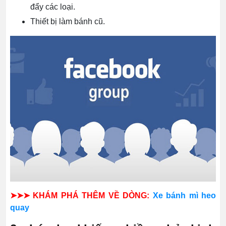
đẩy các loại.
Thiết bị làm bánh cũ.
➤➤➤ KHÁM PHÁ THÊM VỀ DÒNG:
Xe bánh mì heo
quay