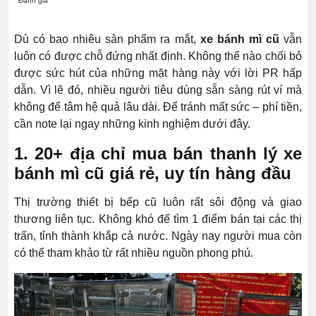
Đánh giá
Dù có bao nhiêu sản phẩm ra mắt,
xe bánh mì cũ
vẫn
luôn có được chỗ đứng nhất định. Không thể nào chối bỏ
được sức hút của những mặt hàng này với lời PR hấp
dẫn. Vì lẽ đó, nhiều người tiêu dùng sẵn sàng rút ví mà
không để tâm hệ quả lâu dài. Để tránh mất sức – phí tiền,
cần note lại ngay những kinh nghiệm dưới đây.
1. 20+ địa chỉ mua bán thanh lý xe
bánh mì cũ giá rẻ, uy tín hàng đầu
Thị trường thiết bị bếp cũ luôn rất sôi động và giao
thương liên tục. Không khó để tìm 1 điểm bán tại các thị
trấn, tỉnh thành khắp cả nước. Ngày nay người mua còn
có thể tham khảo từ rất nhiều nguồn phong phú.