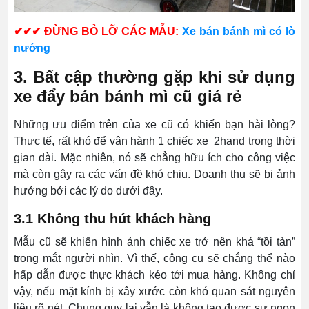
✔✔✔ ĐỪNG BỎ LỠ CÁC MẪU:
Xe bán bánh mì có lò
nướng
3. Bất cập thường gặp khi sử dụng
xe đẩy bán bánh mì cũ giá rẻ
Những ưu điểm trên của xe cũ có khiến bạn hài lòng?
Thực tế, rất khó để vận hành 1 chiếc xe 2hand trong thời
gian dài. Mặc nhiên, nó sẽ chẳng hữu ích cho công việc
mà còn gây ra các vấn đề khó chịu. Doanh thu sẽ bị ảnh
hưởng bởi các lý do dưới đây.
3.1 Không thu hút khách hàng
Mẫu cũ sẽ khiến hình ảnh chiếc xe trở nên khá “tồi tàn”
trong mắt người nhìn. Vì thế, công cụ sẽ chẳng thể nào
hấp dẫn được thực khách kéo tới mua hàng. Không chỉ
vậy, nếu mặt kính bị xây xước còn khó quan sát nguyên
liệu rõ nét. Chung quy lại vẫn là không tạo được sự ngon