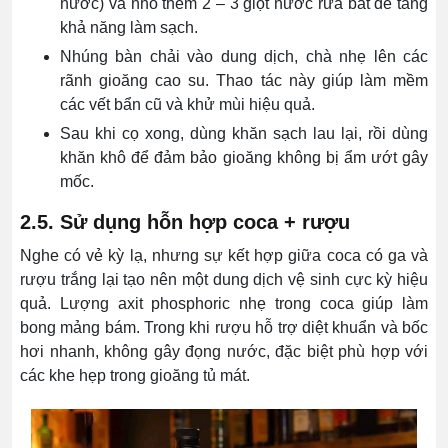
nước) và nhỏ thêm 2 – 3 giọt nước rửa bát để tăng
khả năng làm sạch.
Nhúng bàn chải vào dung dịch, chà nhẹ lên các
rãnh gioăng cao su. Thao tác này giúp làm mềm
các vết bẩn cũ và khử mùi hiệu quả.
Sau khi cọ xong, dùng khăn sạch lau lại, rồi dùng
khăn khô để đảm bảo gioăng không bị ẩm ướt gây
mốc.
2.5. Sử dụng hỗn hợp coca + rượu
Nghe có vẻ kỳ lạ, nhưng sự kết hợp giữa coca có ga và
rượu trắng lại tạo nên một dung dịch vệ sinh cực kỳ hiệu
quả. Lượng axit phosphoric nhẹ trong coca giúp làm
bong mảng bám. Trong khi rượu hỗ trợ diệt khuẩn và bốc
hơi nhanh, không gây đọng nước, đặc biệt phù hợp với
các khe hẹp trong gioăng tủ mát.