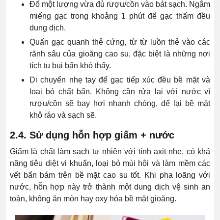
Đổ một lượng vừa đủ rượu/cồn vào bát sạch. Ngâm
miếng gạc trong khoảng 1 phút để gạc thấm đều
dung dịch.
Quấn gạc quanh thẻ cứng, từ từ luồn thẻ vào các
rãnh sâu của gioăng cao su, đặc biệt là những nơi
tích tụ bụi bẩn khó thấy.
Di chuyển nhẹ tay để gạc tiếp xúc đều bề mặt và
loại bỏ chất bẩn. Không cần rửa lại với nước vì
rượu/cồn sẽ bay hơi nhanh chóng, để lại bề mặt
khô ráo và sạch sẽ.
2.4. Sử dụng hỗn hợp giấm + nước
Giấm là chất làm sạch tự nhiên với tính axit nhẹ, có khả
năng tiêu diệt vi khuẩn, loại bỏ mùi hôi và làm mềm các
vết bẩn bám trên bề mặt cao su tốt. Khi pha loãng với
nước, hỗn hợp này trở thành một dung dịch vệ sinh an
toàn, không ăn mòn hay oxy hóa bề mặt gioăng.