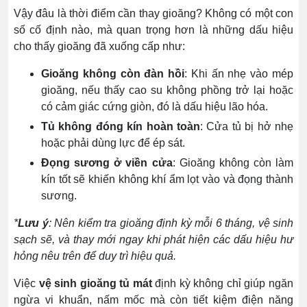
Vậy đâu là thời điểm cần thay gioăng? Không có một con
số cố định nào, mà quan trọng hơn là những dấu hiệu
cho thấy gioăng đã xuống cấp như:
Gioăng không còn đàn hồi
: Khi ấn nhẹ vào mép
gioăng, nếu thấy cao su không phồng trở lại hoặc
có cảm giác cứng giòn, đó là dấu hiệu lão hóa.
Tủ không đóng kín hoàn toàn
: Cửa tủ bị hở nhẹ
hoặc phải dùng lực để ép sát.
Đọng sương ở viền cửa
: Gioăng không còn làm
kín tốt sẽ khiến không khí ẩm lọt vào và đọng thành
sương.
*
Lưu ý
: Nên kiểm tra gioăng định kỳ mỗi 6 tháng, vệ sinh
sạch sẽ, và thay mới ngay khi phát hiện các dấu hiệu hư
hỏng nêu trên để duy trì hiệu quả.
Việc
vệ sinh gioăng tủ mát
định kỳ không chỉ giúp ngăn
ngừa vi khuẩn, nấm mốc mà còn tiết kiệm điện năng