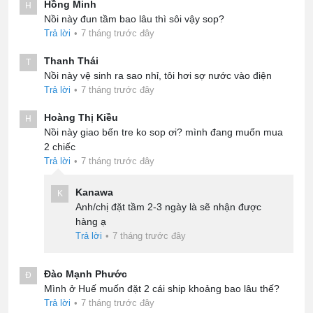
Hồng Minh
H
Nồi này đun tầm bao lâu thì sôi vậy sop?
Trả lời
•
7 tháng trước đây
Thanh Thái
T
Nồi này vệ sinh ra sao nhỉ, tôi hơi sợ nước vào điện
Trả lời
•
7 tháng trước đây
Hoàng Thị Kiều
H
Nồi này giao bến tre ko sop ơi? mình đang muốn mua
2 chiếc
Trả lời
•
7 tháng trước đây
Kanawa
K
Anh/chị đặt tầm 2-3 ngày là sẽ nhận được
hàng ạ
Trả lời
•
7 tháng trước đây
Đào Mạnh Phước
Đ
Mình ở Huế muốn đặt 2 cái ship khoảng bao lâu thế?
Trả lời
•
7 tháng trước đây