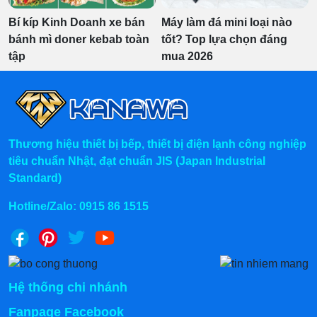
Bí kíp Kinh Doanh xe bán
Máy làm đá mini loại nào
bánh mì doner kebab toàn
tốt? Top lựa chọn đáng
tập
mua 2026
Thương hiệu thiết bị bếp, thiết bị điện lạnh công nghiệp
tiêu chuẩn Nhật, đạt chuẩn JIS (Japan Industrial
Standard)
Hotline/Zalo:
0915 86 1515
Hệ thống chi nhánh
Fanpage Facebook