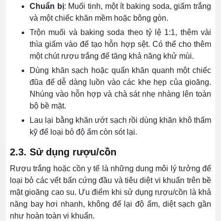
Chuẩn bị
: Muối tinh, một ít baking soda, giấm trắng
và một chiếc khăn mềm hoặc bông gòn.
Trộn muối và baking soda theo tỷ lệ 1:1, thêm vài
thìa giấm vào để tạo hỗn hợp sệt. Có thể cho thêm
một chút rượu trắng để tăng khả năng khử mùi.
Dùng khăn sạch hoặc quấn khăn quanh một chiếc
đũa để dễ dàng luồn vào các khe hẹp của gioăng.
Nhúng vào hỗn hợp và chà sát nhẹ nhàng lên toàn
bộ bề mặt.
Lau lại bằng khăn ướt sạch rồi dùng khăn khô thấm
kỹ để loại bỏ độ ẩm còn sót lại.
2.3. Sử dụng rượu/cồn
Rượu trắng hoặc cồn y tế là những dung môi lý tưởng để
loại bỏ các vết bẩn cứng đầu và tiêu diệt vi khuẩn trên bề
mặt gioăng cao su. Ưu điểm khi sử dụng rượu/cồn là khả
năng b
ay hơi nhanh, không để lại độ ẩm, diệt sạch gần
như hoàn toàn vi khuẩn.