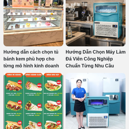
Hướng dẫn cách chọn tủ
Hướng Dẫn Chọn Máy Làm
bánh kem phù hợp cho
Đá Viên Công Nghiệp
từng mô hình kinh doanh
Chuẩn Từng Nhu Cầu