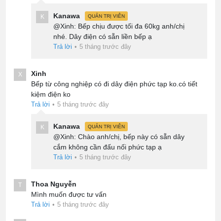
Kanawa
K
QUẢN TRỊ VIÊN
@Xinh: Bếp chịu được tối đa 60kg anh/chị
nhé. Dây điện có sẵn liền bếp ạ
Trả lời
•
5 tháng trước đây
Xinh
X
Bếp từ công nghiệp có đi dây điện phức tạp ko.có tiết
kiệm điện ko
Trả lời
•
5 tháng trước đây
Kanawa
K
QUẢN TRỊ VIÊN
@Xinh: Chào anh/chị, bếp này có sẵn dây
cắm không cần đấu nối phức tạp ạ
Trả lời
•
5 tháng trước đây
Thoa Nguyễn
T
Mình muốn được tư vấn
Trả lời
•
5 tháng trước đây