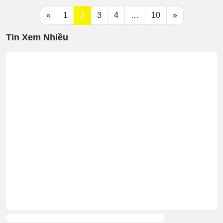
Posts navigation
«
1
2
3
4
…
10
»
Tin Xem Nhiều