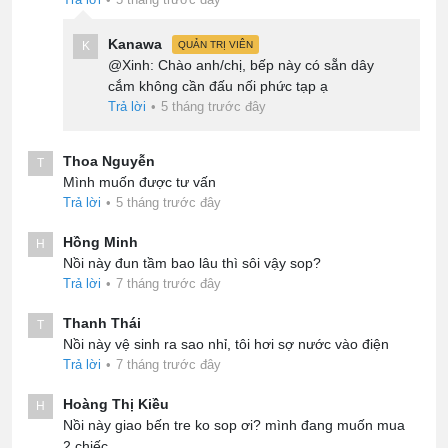
Kanawa
K
QUẢN TRỊ VIÊN
@Xinh: Chào anh/chị, bếp này có sẵn dây
cắm không cần đấu nối phức tạp ạ
Trả lời
•
5 tháng trước đây
Thoa Nguyễn
T
Mình muốn được tư vấn
Trả lời
•
5 tháng trước đây
Hồng Minh
H
Nồi này đun tầm bao lâu thì sôi vậy sop?
Trả lời
•
7 tháng trước đây
Thanh Thái
T
Nồi này vệ sinh ra sao nhỉ, tôi hơi sợ nước vào điện
Trả lời
•
7 tháng trước đây
Hoàng Thị Kiều
H
Nồi này giao bến tre ko sop ơi? mình đang muốn mua
2 chiếc