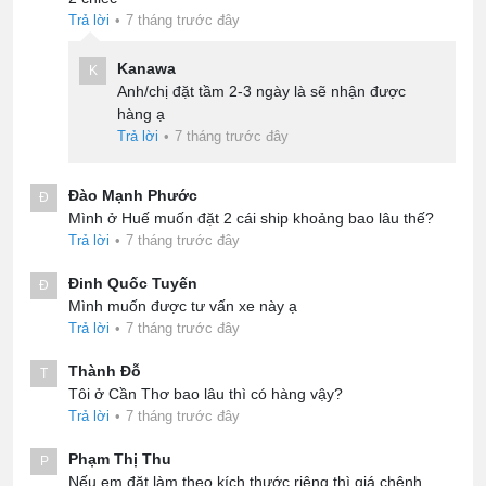
Trả lời
•
7 tháng trước đây
Kanawa
K
Anh/chị đặt tầm 2-3 ngày là sẽ nhận được
hàng ạ
Trả lời
•
7 tháng trước đây
Đào Mạnh Phước
Đ
Mình ở Huế muốn đặt 2 cái ship khoảng bao lâu thế?
Trả lời
•
7 tháng trước đây
Đinh Quốc Tuyến
Đ
Mình muốn được tư vấn xe này ạ
Trả lời
•
7 tháng trước đây
Thành Đỗ
T
Tôi ở Cần Thơ bao lâu thì có hàng vậy?
Trả lời
•
7 tháng trước đây
Phạm Thị Thu
P
Nếu em đặt làm theo kích thước riêng thì giá chênh