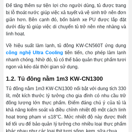
Để tăng thêm sự tiện lợi cho người dùng, tủ được trang
bị lỗ thoát nước giúp việc xả tuyết và vệ sinh trở nên đơn
giản hơn. Bên cạnh đó, bốn bánh xe PU được lắp đặt
dưới đáy tủ giúp việc di chuyển tủ trở nên nhẹ nhàng và
linh hoạt.
Về hiệu suất làm lạnh, tủ đông KW-CN560T ứng dụng
công nghệ Ultra Cooling
tiên tiến, cho phép làm lạnh
nhanh chóng. Nhờ đó, tủ có thể bảo quản thực phẩm tươi
ngon và kéo dài thời gian sử dụng.
1.2. Tủ đông nằm 1m3 KW-CN1300
Tủ đông nằm 1m3 KW-CN1300 nổi bật với dung tích 330
lít, một kích thước lý tưởng cho gia đình có nhu cầu trữ
đông lượng lớn thực phẩm. Điểm đáng chú ý của tủ là
khả năng kiểm soát và điều chỉnh nhiệt độ một cách linh
hoạt trong phạm vi ≤18°C. Mức nhiệt độ này được thiết
kế tối ưu để bảo quản lý tưởng cho nhiều loại thực phẩm
khác nhau như các loại thịt tươi sống, kem, sữa chua…