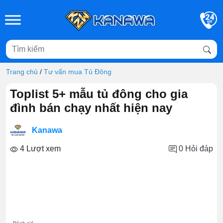
Skip to main content
Trang chủ
/
Tư vấn mua Tủ Đông
Toplist 5+ mẫu tủ đông cho gia
đình bán chạy nhất hiện nay
Kanawa
4 Lượt xem
0
Hỏi đáp