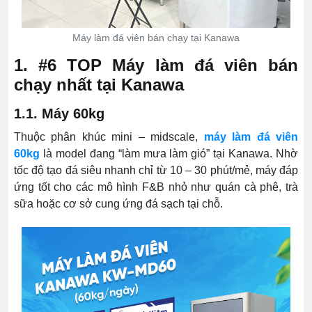
Máy làm đá viên bán chạy tại Kanawa
1. #6 TOP Máy làm đá viên bán
chạy nhất tại Kanawa
1.1. Máy 60kg
Thuộc phân khúc mini – midscale,
máy làm đá viên
60kg
là model đang “làm mưa làm gió” tại Kanawa. Nhờ
tốc độ tạo đá siêu nhanh chỉ từ 10 – 30 phút/mẻ, máy đáp
ứng tốt cho các mô hình F&B nhỏ như quán cà phê, trà
sữa hoặc cơ sở cung ứng đá sạch tại chỗ.