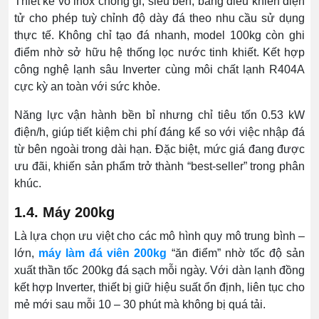
Thiết kế vỏ inox chống gỉ, siêu bền, bảng điều khiển điện
tử cho phép tuỳ chỉnh độ dày đá theo nhu cầu sử dụng
thực tế. Không chỉ tạo đá nhanh, model 100kg còn ghi
điểm nhờ sở hữu hệ thống lọc nước tinh khiết. Kết hợp
công nghệ lạnh sâu Inverter cùng môi chất lạnh R404A
cực kỳ an toàn với sức khỏe.
Năng lực vận hành bền bỉ nhưng chỉ tiêu tốn 0.53 kW
điện/h, giúp tiết kiệm chi phí đáng kể so với việc nhập đá
từ bên ngoài trong dài hạn. Đặc biệt, mức giá đang được
ưu đãi, khiến sản phẩm trở thành “best-seller” trong phân
khúc.
1.4. Máy 200kg
Là lựa chọn ưu việt cho các mô hình quy mô trung bình –
lớn,
máy làm đá viên 200kg
“ăn điểm” nhờ tốc độ sản
xuất thần tốc 200kg đá sạch mỗi ngày. Với dàn lạnh đồng
kết hợp Inverter, thiết bị giữ hiệu suất ổn định, liên tục cho
mẻ mới sau mỗi 10 – 30 phút mà không bị quá tải.