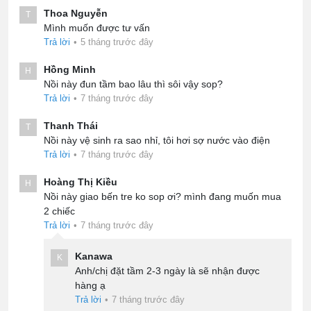
Thoa Nguyễn
T
Mình muốn được tư vấn
Trả lời
•
5 tháng trước đây
Hồng Minh
H
Nồi này đun tầm bao lâu thì sôi vậy sop?
Trả lời
•
7 tháng trước đây
Thanh Thái
T
Nồi này vệ sinh ra sao nhỉ, tôi hơi sợ nước vào điện
Trả lời
•
7 tháng trước đây
Hoàng Thị Kiều
H
Nồi này giao bến tre ko sop ơi? mình đang muốn mua
2 chiếc
Trả lời
•
7 tháng trước đây
Kanawa
K
Anh/chị đặt tầm 2-3 ngày là sẽ nhận được
hàng ạ
Trả lời
•
7 tháng trước đây