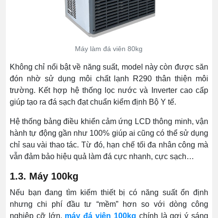
Máy làm đá viên 80kg
Không chỉ nổi bật về năng suất, model này còn được săn
đón nhờ sử dụng môi chất lạnh R290 thân thiện môi
trường. Kết hợp hệ thống lọc nước và Inverter cao cấp
giúp tạo ra đá sạch đạt chuẩn kiểm định Bộ Y tế.
Hệ thống bảng điều khiển cảm ứng LCD thông minh, vận
hành tự động gần như 100% giúp ai cũng có thể sử dụng
chỉ sau vài thao tác. Từ đó, hạn chế tối đa nhân công mà
vẫn đảm bảo hiệu quả làm đá cực nhanh, cực sạch…
1.3. Máy 100kg
Nếu bạn đang tìm kiếm thiết bị có năng suất ổn định
nhưng chi phí đầu tư “mềm” hơn so với dòng công
nghiệp cỡ lớn,
máy đá viên 100kg
chính là gợi ý sáng