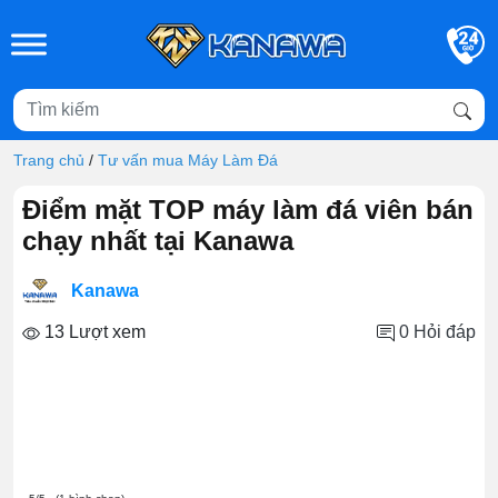
Skip to main content
Trang chủ
/
Tư vấn mua Máy Làm Đá
Điểm mặt TOP máy làm đá viên bán
chạy nhất tại Kanawa
Kanawa
13 Lượt xem
0
Hỏi đáp