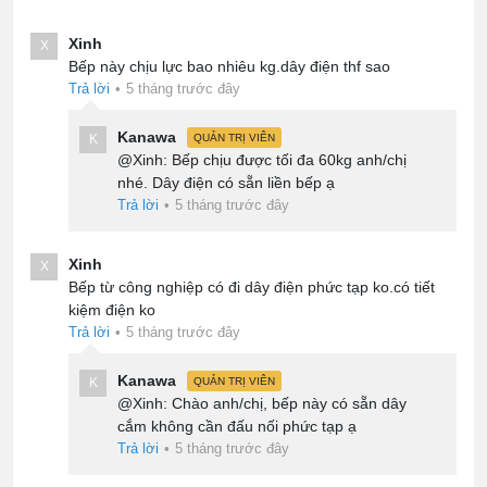
Xinh
X
Bếp này chịu lực bao nhiêu kg.dây điện thf sao
Trả lời
•
5 tháng trước đây
Kanawa
K
QUẢN TRỊ VIÊN
@Xinh: Bếp chịu được tối đa 60kg anh/chị
nhé. Dây điện có sẵn liền bếp ạ
Trả lời
•
5 tháng trước đây
Xinh
X
Bếp từ công nghiệp có đi dây điện phức tạp ko.có tiết
kiệm điện ko
Trả lời
•
5 tháng trước đây
Kanawa
K
QUẢN TRỊ VIÊN
@Xinh: Chào anh/chị, bếp này có sẵn dây
cắm không cần đấu nối phức tạp ạ
Trả lời
•
5 tháng trước đây