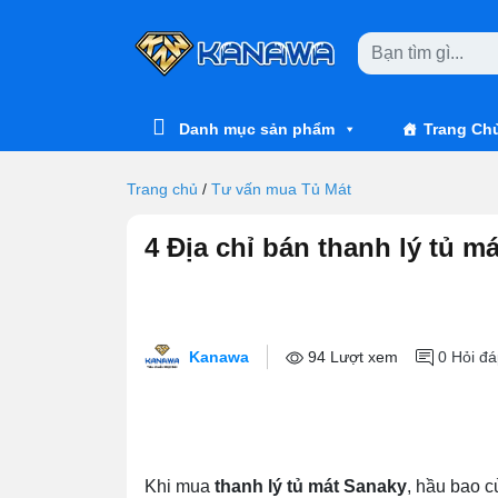
Skip to main content
Danh mục sản phẩm
Trang Ch
Trang chủ
/
Tư vấn mua Tủ Mát
4 Địa chỉ bán thanh lý tủ má
Kanawa
94 Lượt xem
0
Hỏi đá
Khi mua
thanh lý tủ mát Sanaky
, hầu bao c