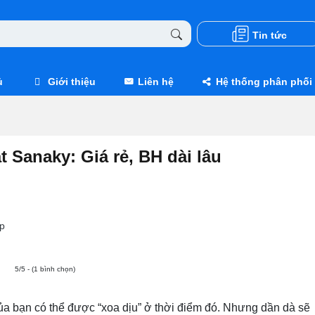
Tin tức
ủ
Giới thiệu
Liên hệ
Hệ thống phân phối
t Sanaky: Giá rẻ, BH dài lâu
p
5/5 - (1 bình chọn)
ủa bạn có thể được “xoa dịu” ở thời điểm đó. Nhưng dần dà sẽ