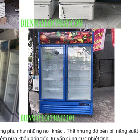
ong phú như những nơi khác . Thế nhưng độ bền bỉ, năng suất
Thêm nữa khâu đón tiếp, tư vấn cũng cực nhiệt tình.