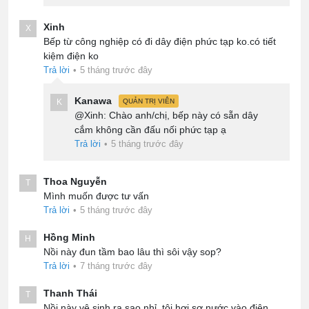
Xinh
X
Bếp từ công nghiệp có đi dây điện phức tạp ko.có tiết
kiệm điện ko
Trả lời
•
5 tháng trước đây
Kanawa
K
QUẢN TRỊ VIÊN
@Xinh: Chào anh/chị, bếp này có sẵn dây
cắm không cần đấu nối phức tạp ạ
Trả lời
•
5 tháng trước đây
Thoa Nguyễn
T
Mình muốn được tư vấn
Trả lời
•
5 tháng trước đây
Hồng Minh
H
Nồi này đun tầm bao lâu thì sôi vậy sop?
Trả lời
•
7 tháng trước đây
Thanh Thái
T
Nồi này vệ sinh ra sao nhỉ, tôi hơi sợ nước vào điện