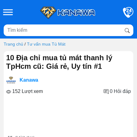
Skip to main content
Trang chủ
/
Tư vấn mua Tủ Mát
10 Địa chỉ mua tủ mát thanh lý
TpHcm cũ: Giá rẻ, Uy tín #1
Kanawa
152 Lượt xem
0
Hỏi đáp