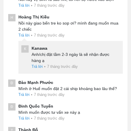
Trả lời
•
7 tháng trước đây
Hoàng Thị Kiều
H
Nồi này giao bến tre ko sop ơi? mình đang muốn mua
2 chiếc
Trả lời
•
7 tháng trước đây
Kanawa
K
Anh/chị đặt tầm 2-3 ngày là sẽ nhận được
hàng ạ
Trả lời
•
7 tháng trước đây
Đào Mạnh Phước
Đ
Mình ở Huế muốn đặt 2 cái ship khoảng bao lâu thế?
Trả lời
•
7 tháng trước đây
Đinh Quốc Tuyến
Đ
Mình muốn được tư vấn xe này ạ
Trả lời
•
7 tháng trước đây
Thành Đỗ
T