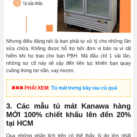
Nhưng điều đáng nói là bạn phải tự xử lý cho những lần
sửa chữa. Không được hỗ trợ bởi đơn vị bán ra vì rất
hiếm khi họ trao cho bạn PBH. Mà đâu chỉ 1 vài lần,
những sự cố này sẽ xảy đến liên tục khiến bạn quay
cuồng trong nợ nần, vay mượn.
✖✖✖ PHẢI XEM:
Tủ mát trưng bày rau củ quả
3. Các mẫu tủ mát Kanawa hàng
MỚI 100% chiết khấu lên đến 20%
tại HCM
Qua những phân tích trên có thể thấy, lý do lớn nhất