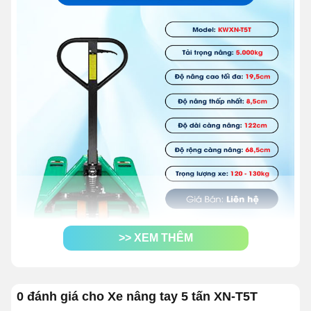
>> XEM THÊM
1. Báo giá xe nâng tay 5 tấn RẺ
NHẤT hiện nay
0 đánh giá cho Xe nâng tay 5 tấn XN-T5T