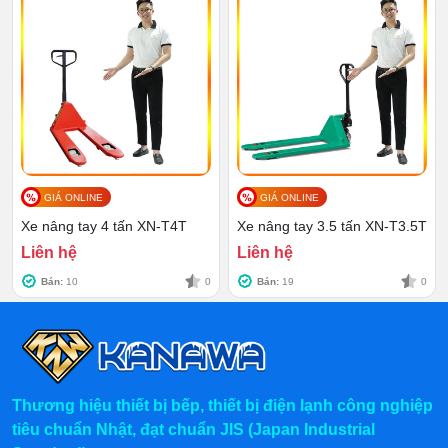
3. Hướng dẫn sử dụng xe nâng 5
tấn tay thấp nhanh, hiệu quả
GIÁ ONLINE
GIÁ ONLINE
Xe nâng tay 4 tấn XN-T4T
Xe nâng tay 3.5 tấn XN-T3.5T
Liên hệ
Liên hệ
Bán:
10
0
Bán:
19
0
Thương hiệu thiết bị bếp, thiết bị điện lạnh công nghiệp
tiêu chuẩn Nhật, đạt chuẩn JIS (Japan Industrial
B1 - Trước khi dùng:
Check lại 1 lượt các bộ