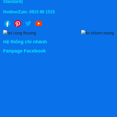
Standard)
phận như: phanh, càng, tay đẩy, hệ thống thủy
lực,... trước khi sử dụng. Bánh xe mà có dấu hiệu
Hotline/Zalo:
0915 86 1515
bong tróc hay mòn vành cũng cần khắc phục ngay.
Nhớ test độ nhanh nhạy của phanh xe cũng như
hiệu năng của cần nâng/hạ.
B2 - Trong khi dùng:
Xác định và dọn dẹp các vật
Hệ thống chi nhánh
cản trên quãng đường dịch chuyển trước.
Cần đảm bảo đường đi đủ khoảng rộng để
Fanpage Facebook
hàng hóa đi qua (chứ không phải chỉ đủ rộng
cho khoảng cách giữa 2 càng xe).
Nếu có vũng nước, dầu tràn,... thì nên dọn
sạch hoặc tính đường đi khác. Xe sẽ xuống
cấp rất nhanh nếu thường xuyên đi qua
đường ổ gà, nhiều nước bẩn, sàn trơn,...
Nguy hiểm hơn là gây chệch bánh xe làm
hàng hóa đổ vỡ, kém an toàn cho người vận
hành.
Nếu đi qua các khúc cua cũng phải tính