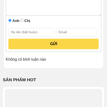
2. Xe nâng tay thấp 5 tấn – công
cụ hỗ trợ vận chuyển tuyệt vời
Anh
Chị
Không chỉ kho hàng cần vận chuyển mới đầu tư mà các
xưởng SX cũng quan tâm dụng cụ này. Nhờ những ưu
điểm vượt trội dưới đây mà mặt hàng ngày càng được
trọng dụng, đặt mua SLL.
Không có bình luận nào
SẢN PHẨM HOT