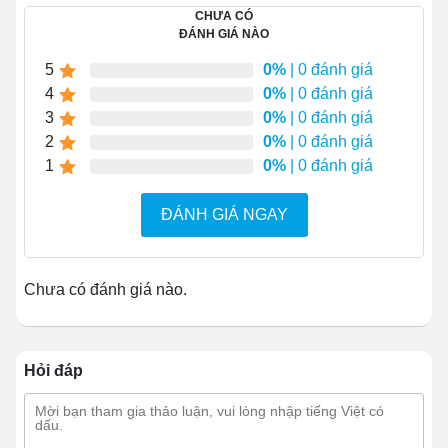
Dòng xe này hiện đang được bán với mức tham chiếu
CHƯA CÓ
ĐÁNH GIÁ NÀO
giá khá lớn. Vì mỗi thương hiệu lại đưa ra những ưu
điểm và đặc điểm nổi bật cho từng lô SX. Quý khách tìm
5
0%
| 0 đánh giá
kiếm các mẫu trong khoảng từ
10-12 triệu đồng
là đúng
4
0%
| 0 đánh giá
chính hãng nhất. Đây cũng là mức giá được cho là hợp
3
0%
| 0 đánh giá
lý với model xe nâng tay tầm thấp 5 tấn.
2
0%
| 0 đánh giá
1
0%
| 0 đánh giá
ĐÁNH GIÁ NGAY
Chưa có đánh giá nào.
Hỏi đáp