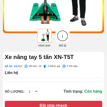
Hình ảnh
Mô tả
Xe nâng tay 5 tấn XN-T5T
Đã bán: 19
0
Đánh giá
0
Hỏi đáp
MÃ SP: XN-T5T
Liên hệ
Tình trạng:
Còn hàng
SỐ LƯỢNG:
Đặt ship nhanh