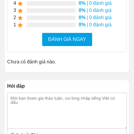
4
0%
| 0 đánh giá
3
0%
| 0 đánh giá
2
0%
| 0 đánh giá
1
0%
| 0 đánh giá
ĐÁNH GIÁ NGAY
Chưa có đánh giá nào.
Tay cầm
Hỏi đáp
Tay cầm có phần thân dạng trụ tròn, vừa tham gia vào
chức năng di chuyển, vừa có ý nghĩa trong việc thay đổi
độ cao. Phần đầu tay cầm phát triển mở rộng tạo thành
kết cấu đường tròn, ở giữa tích hợp phanh bóp. Đầu
dưới của tay cầm kết nối với khung xe. Và cũng liên hệ
sát sườn với piston để hỗ trợ người điều khiển nâng hạ
theo ý muốn.