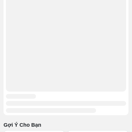
“sát sườn” piston và bộ khung được gọi là bánh lái.
Bánh lái thường có size “khủng” hơn, tham gia vào việc
điều hướng hoạt động di chuyển của xe là chủ yếu.
Bánh tải tuy có giao diện nhỏ nhưng khả năng chịu lực
siêu tốt, nhận lệnh từ bánh lái để tham gia vào việc di
dời thiết bị.
Gợi Ý Cho Bạn