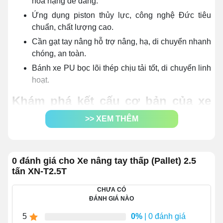
hóa nặng dễ dàng.
Ứng dụng piston thủy lực, công nghệ Đức tiêu
chuẩn, chất lượng cao.
Cần gạt tay nâng hỗ trợ nâng, hạ, di chuyển nhanh
chóng, an toàn.
Bánh xe PU bọc lõi thép chịu tải tốt, di chuyển linh
hoạt.
Khám phá kết cấu cơ bản của xe
nâng tay 2.5 tấn
>> XEM THÊM
Khi quan sát giao diện bên ngoài chẳng ai nghĩ sản
phẩm có thể vận chuyển đồ đạc với tải trọng lên tới 2,5
tấn. Tuy nhiên, nếu đi sâu vào kết cấu chi tiết của sản
0 đánh giá cho Xe nâng tay thấp (Pallet) 2.5
tấn XN-T2.5T
phẩm, bạn sẽ hiểu vì sao xe lại có công năng ấn tượng
đến vậy.
CHƯA CÓ
ĐÁNH GIÁ NÀO
5
0%
| 0 đánh giá