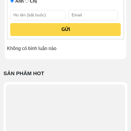
Anh
Chị
Càng xe
Càng xe có nhiệm vụ nâng đỡ trực tiếp các đồ đạc cần
vận chuyển. Bộ phận này bao gồm 2 chi tiết dạng bản
với kết cấu tương đồng, nằm song song nhau.
Khoảng cách càng nâng là 685mm, giúp nâng đỡ được
Không có bình luận nào
các loại hàng hóa trọng lượng lớn. Chiều cao nâng tối
đa là 200mm nên thường hợp với những mục đích vận
chuyển, bốc dỡ hàng hóa ở vị trí thấp.
SẢN PHẨM HOT