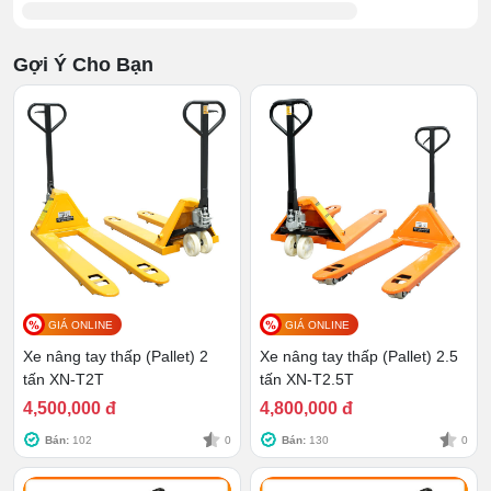
sẽ không nâng được hàng nếu thùng đó đặt sát
mặt đất.
B2 - Set cần nâng:
Hạ thấp bánh xe, đưa càng
Gợi Ý Cho Bạn
nâng vào phía dưới tấm pallet. Điều chỉnh kích cỡ
bánh xe và dịch chuyển kiện hàng đến đích mong
muốn.
B3 - Hạ hàng hóa:
Khi đã đến điểm xác định thì
bóp tay phanh lại và nâng/hạ càng xuống điểm
cần đặt. Sau đó, chỉ cần hạ thấp bánh xe (nếu cần)
và điều chỉnh càng rời khởi tấm pallet.
GIÁ ONLINE
GIÁ ONLINE
Xe nâng tay thấp (Pallet) 2
Xe nâng tay thấp (Pallet) 2.5
tấn XN-T2T
tấn XN-T2.5T
4,500,000 đ
4,800,000 đ
Bán:
102
0
Bán:
130
0