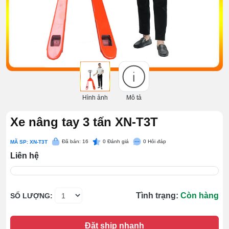
Hình ảnh
Mô tả
Xe nâng tay 3 tấn XN-T3T
Đã bán: 16
0
Đánh giá
0
Hỏi đáp
MÃ SP: XN-T3T
Liên hệ
Tình trạng:
Còn hàng
SỐ LƯỢNG:
Đặt ship nhanh