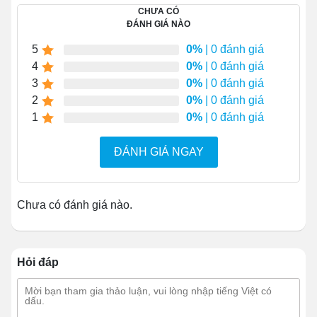
ứng nhu cầu xê dịch các kiện hàng nặng, kích cỡ vừa
CHƯA CÓ
ĐÁNH GIÁ NÀO
và lớn. Đồng thời cũng ứng dụng được cho các quy mô
vận chuyển hàng hóa trong phạm vi rộng. Tương tự như
5
0%
| 0 đánh giá
nhiều mẫu khác, xe 3 tấn sẽ chuyển hàng hóa
4
0%
| 0 đánh giá
3
0%
| 0 đánh giá
2
0%
| 0 đánh giá
1
0%
| 0 đánh giá
ĐÁNH GIÁ NGAY
Chưa có đánh giá nào.
Hỏi đáp
Tóm lại, phương tiện phù hợp với bất cứ kho bãi, cầu