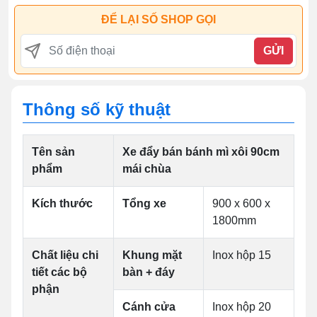
ĐỂ LẠI SỐ SHOP GỌI
GỬI
Thông số kỹ thuật
Tên sản
Xe đẩy bán bánh mì xôi 90cm
phẩm
mái chùa
Kích thước
Tổng xe
900 x 600 x
1800mm
Chất liệu chi
Khung mặt
Inox hộp 15
tiết các bộ
bàn + đáy
phận
Cánh cửa
Inox hộp 20