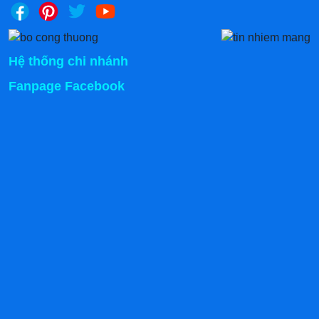
Hệ thống chi nhánh
Fanpage Facebook
>>>Tham khảo
mẫu
Xe bán xôi vỉa hè
không
phụ kiện giá rẻ