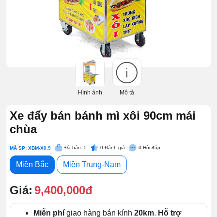
Hình ảnh
Mô tả
Xe đẩy bán bánh mì xôi 90cm mái
chùa
Đã bán: 5
0
Đánh giá
0
Hỏi đáp
MÃ SP: XBM-X0.9
Miền Bắc
Miền Trung-Nam
Giá:
9,400,000đ
Miễn phí
giao hàng bán kính
20km
.
Hỗ trợ