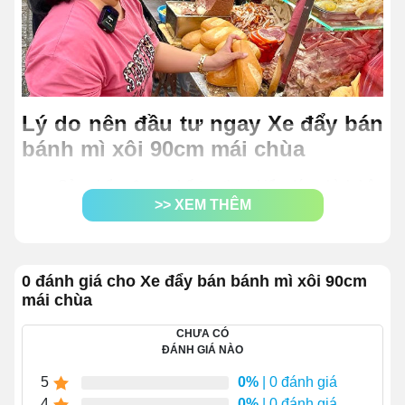
Lý do nên đầu tư ngay Xe đẩy bán
bánh mì xôi 90cm mái chùa
Sản phẩm được chế tạo theo kiểu dáng hình hộp
>> XEM THÊM
chữ nhật đứng, với kích thước nhỏ gọn
(
90x60x180cm)
.
Chất liệu chế tạo hoàn toàn là
inox cao cấp
, đảm
bảo độ cứng cáp và bền bỉ trong thời gian dài sử
0 đánh giá cho Xe đẩy bán bánh mì xôi 90cm
mái chùa
dụng.
Cung cấp không gian chế biến, bày bán bánh mì
CHƯA CÓ
tại chỗ, giúp đáp ứng nhu cầu khách hàng nhanh
ĐÁNH GIÁ NÀO
chóng.
5
0%
| 0 đánh giá
Ngoài bánh mì xôi, phương tiện còn có thể được
4
0%
| 0 đánh giá