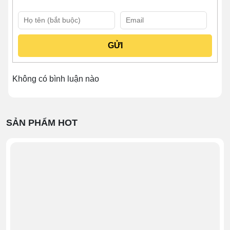
Không có bình luận nào
SẢN PHẨM HOT
Khám phá kết cấu Xe bán bánh mì
xôi 90cm mái chùa
# Thiết kế tổng quan
Mái che
được thiết kế dạng mái chùa, giúp ngăn
các yếu tố ngoại cảnh như nắng, mưa,... tác động
đến thực phẩm bày bán. Đồng thời, tạo nên nét
hiện đại, tinh gọn cho tổng thể sản phẩm.