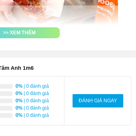
>> XEM THÊM
 bán bánh mì xôi Tâm Anh 1m6
iểu dáng hình hộp chữ nhật đứng, với kích thước nhỏ gọn
 Tâm Anh 1m6
cao cấp
, đảm bảo độ cứng cáp và bền bỉ trong thời gian dài
0%
| 0 đánh giá
0%
| 0 đánh giá
án bánh mì tại chỗ, giúp đáp ứng nhu cầu khách hàng nhanh
0%
| 0 đánh giá
ĐÁNH GIÁ NGAY
0%
| 0 đánh giá
ày còn có thể được dùng để bán nhiều mặt hàng khác như:
0%
| 0 đánh giá
, cafe,...
ng này
rẻ hơn 2 - 3 lần
so với mô hình mở cửa hàng truyền