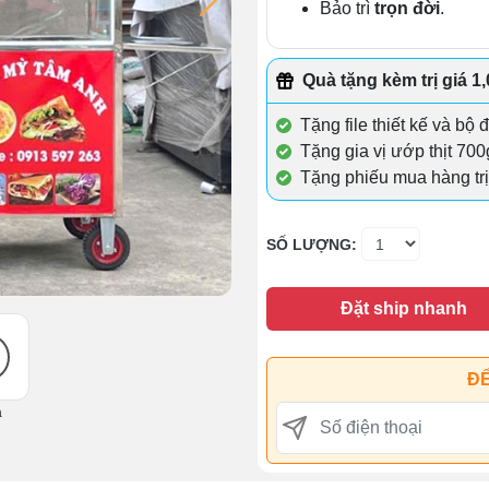
Bảo trì
trọn đời
.
Quà tặng kèm trị giá 1
Tặng file thiết kế và bộ 
Tặng gia vị ướp thịt 700
Tặng phiếu mua hàng trị
SỐ LƯỢNG:
Đặt ship nhanh
ĐỂ
ả