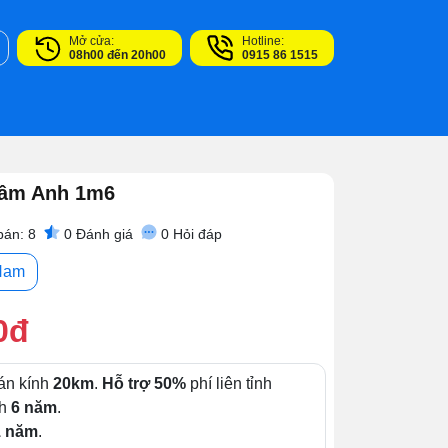
Mở cửa:
Hotline:
08h00 đến 20h00
0915 86 1515
Tâm Anh 1m6
bán: 8
0
Đánh giá
0
Hỏi đáp
Nam
0đ
án kính
20km
.
Hỗ trợ 50%
phí liên tỉnh
nh
6 năm
.
1 năm
.