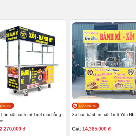
 ONLINE
GIÁ ONLINE
Xe bán bánh mì xôi Tâm Anh 1m6
 bán xôi bánh mì 1m8 mái bằng
Xe bán bánh mì xôi 1m6 Yến Nh
en
2,270,000 đ
Giá:
14,385,000 đ
, giúp ngăn các yếu tố ngoại cảnh như nắng, mưa,... tác động