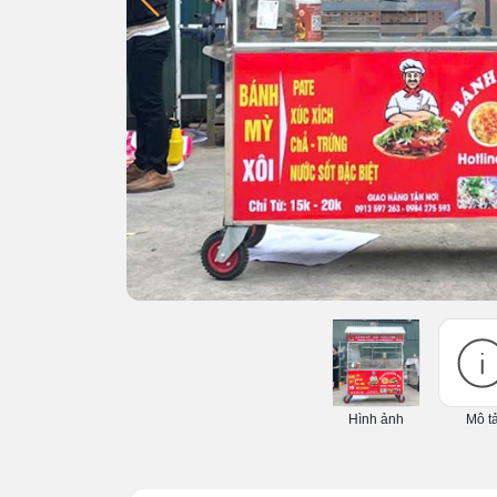
Hình ảnh
Mô t