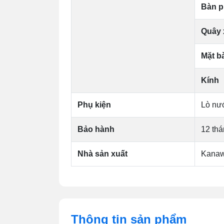
Bàn 
Quây 
Mặt b
Kính
Phụ kiện
Lò nư
Bảo hành
12 th
Nhà sản xuất
Kana
Thông tin sản phẩm