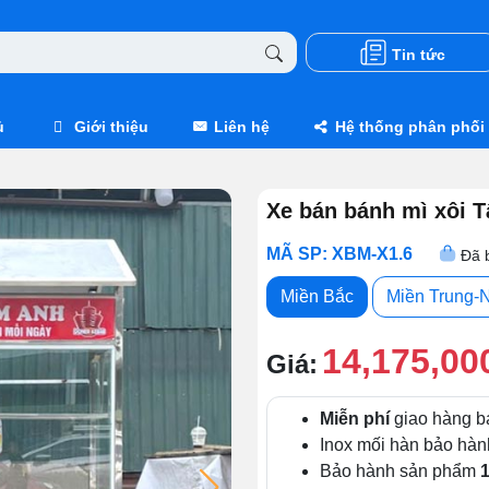
Tin tức
ủ
Giới thiệu
Liên hệ
Hệ thống phân phối
Xe bán bánh mì xôi 
MÃ SP: XBM-X1.6
Đã 
Miền Bắc
Miền Trung-
14,175,00
Giá:
Miễn phí
giao hàng b
Inox mối hàn bảo hà
Bảo hành sản phẩm