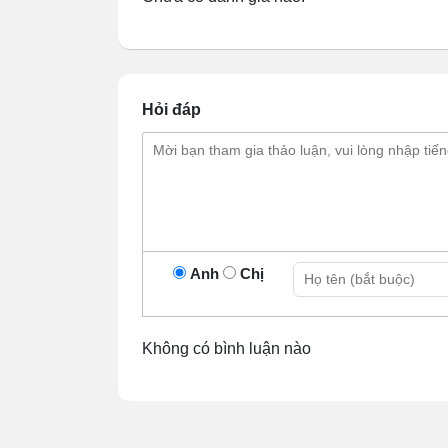
thống.
Sử dụng đơn giản
: Mở khóa bánh
ngược lại với thân xe rồi chỉnh hướ
điểm bán, cần chốt khóa bánh lại đ
hàng.
Hỏi đáp
Anh
Chị
Không có bình luận nào