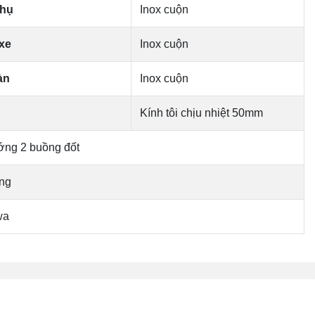
phụ
Inox cuộn
xe
Inox cuộn
àn
Inox cuộn
Kính tôi chịu nhiệt 50mm
ớng 2 buồng đốt
áng
wa