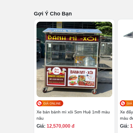
Gợi Ý Cho Bạn
GIÁ ONLINE
GIÁ
Khám phá kết cấu xe bán 
Xe bán bánh mì xôi Sơn Huệ 1m8 màu
Xe đẩy
nâu
màu đ
# Thiết kế tổng quan
Giá:
12,570,000 đ
Giá:
1
Mái che
được thiết kế dạng mái chùa