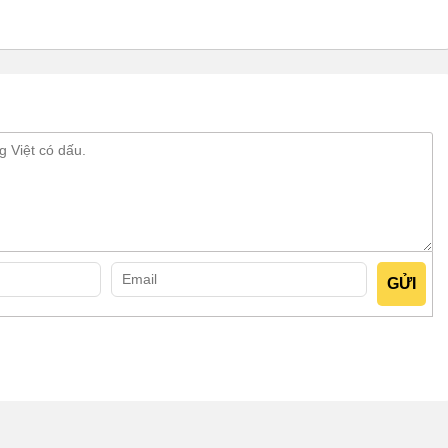
, vịn vào phần inox bên hông xe, sau đó kéo theo phương
ng phù hợp để di chuyển phương tiện tới điểm bán. Khi tới
ể đảm bảo phương tiện không bị trượt trong quá trình bán