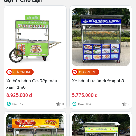
Gợi Ý Cho Bạn
GIÁ ONLINE
GIÁ ONLINE
Xe bán bánh Cờ-Rếp màu
Xe bán thức ăn đường phố
xanh 1m6
8,925,000 đ
5,775,000 đ
Bán:
17
0
Bán:
134
2