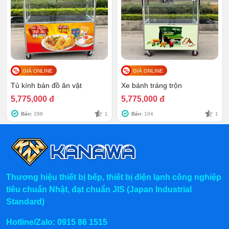
GIÁ ONLINE
GIÁ ONLINE
Tủ kính bán đồ ăn vặt
Xe bánh tráng trộn
5,775,000 đ
5,775,000 đ
Bán:
298
1
Bán:
104
1
Thương hiệu thiết bị bếp, thiết bị điện lạnh công nghiệp
tiêu chuẩn Nhật, đạt chuẩn JIS (Japan Industrial
Standard)
Hotline/Zalo:
0915 86 1515