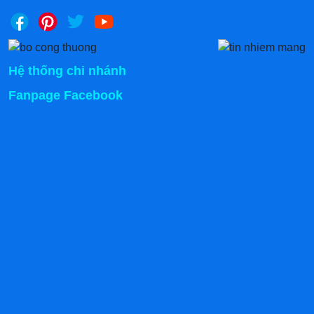
Hệ thống chi nhánh
Fanpage Facebook
3. Chi tiết các bộ phận cấu thành
của xe bán chuối chiên inox
Nhìn bên ngoài, ta thấy được kết cấu xe cực kỳ tối giản,
tiết kiệm không gian nhất có thể. Qua nhiều lần cải tiến,