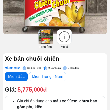
Hình ảnh
Mô tả
Xe bán chuối chiên
Đã bán: 496
0
Đánh giá
0
Hỏi đáp
MÃ SP: XI-90
Miền Bắc
Miền Trung - Nam
Giá:
5,775,000đ
Giá chỉ áp dụng cho
mẫu xe 90cm, chưa bao
gồm phụ kiện
.