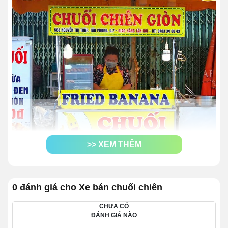
>> XEM THÊM
0 đánh giá cho Xe bán chuối chiên
1. Bảng giá xe bán chuối chiên
mới nhất, đầy đủ kích thước
CHƯA CÓ
ĐÁNH GIÁ NÀO