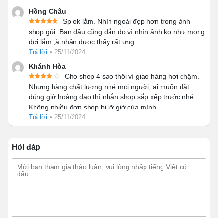
Hồng Châu
Sp ok lắm. Nhìn ngoài đẹp hơn trong ảnh
shop gửi. Ban đầu cũng đắn đo vì nhìn ảnh ko như mong
đợi lắm ,à nhận được thấy rất ưng
Trả lời
•
25/11/2024
Khánh Hòa
Cho shop 4 sao thôi vì giao hàng hơi chậm.
Đặc điểm nổi bật của tủ bánh kem
Nhưng hàng chất lượng nhé mọi người, ai muốn đặt
để bàn 90cm kính cong 3 tầng
đúng giờ hoàng đạo thì nhắn shop sắp xếp trước nhé.
Không nhiều đơn shop bị lỡ giờ của mình
Trả lời
Thiết kế tủ
•
25/11/2024
hiện đại với phần khung được làm từ
hợp kim sơn tĩnh điện cao cấp. Khung được uốn
cong, mang thêm sự mềm mại, tinh tế cho tổng thể
Hỏi đáp
thiết kế.
Bảng điều khiển
thân thiện với người dùng, bao
gồm các nút chức năng cơ bản như: nút công tắc
đèn, nút công tắc làm lạnh, nút công tắc sấy kính,
núm chỉnh nhiệt và màn hình hiển thị.
Kính cường lực
3 lớp trong suốt, tích hợp sấy