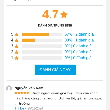
Tích hợp
hệ thống đèn LED
tạo không gian trưng
bày bắt mắt ngay cả khi thiếu ánh sáng.
4.7
Tiết kiệm điện năng tiêu thụ khi công suất hoạt
động của tủ chỉ
380W
.
ĐÁNH GIÁ TRUNG BÌNH
Công nghệ sấy kính kết
hợp với cấp ẩm giúp
duy trì độ tươi ngon của bánh kem mà không ảnh
5
67%
| 2 đánh giá
hưởng đến khả năng trưng bày.
4
33%
| 1 đánh giá
3
0%
| 0 đánh giá
2
0%
| 0 đánh giá
1
0%
| 0 đánh giá
ĐÁNH GIÁ NGAY
Nguyễn Văn Nam
Được người quen giới thiệu mua của shop
này. Hàng cũng chất lượng. Dịch vụ tốt, giá rẻ hơn ngoài
thị trường
Trả lời
•
25/11/2024