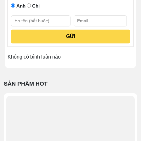
Anh
Chị
kính, giúp đảm bảo bề mặt luôn khô ráo, thuận tiện
cho người mua quan sát từ phía ngoài.
2 Kệ trưng bày
được làm từ hợp kim sơn tĩnh
điện trắng, giúp người dùng sắp xếp các thực
phẩm bảo quản hiệu quả, tiện lợi.
Đèn LED
nhỏ, công suất chiếu sáng lớn, giúp tạo
không gian trưng bày sống động, bắt mắt ngay cả
Không có bình luận nào
trong điều kiện thiếu ánh sáng.
Hệ thống làm lạnh
đạt chuẩn CE với dàn lạnh
được làm bằng đồng nguyên chất, giúp làm lạnh
SẢN PHẨM HOT
sâu, làm lạnh nhanh chỉ sau 30 – 60 phút.
Cửa lùa
ở sau trượt mở nhẹ nhàng theo phương
ngang, giúp người dùng lấy thực phẩm bên trong
khoang dễ dàng.
Lỗ tản nhiệt
làm mát động cơ, giúp tủ hoạt động
bền bỉ mà không bị chập cháy.
Lỗ thoát nước
ở viền tủ giúp tránh tình trạng đọng