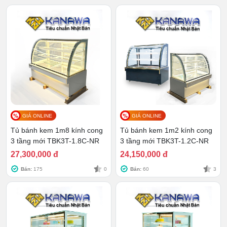
trữ thực phẩm sạch sẽ, đảm bảo vệ sin
h.
GIÁ ONLINE
GIÁ ONLINE
Tủ bánh kem 1m8 kính cong
Tủ bánh kem 1m2 kính cong
3 tầng mới TBK3T-1.8C-NR
3 tầng mới TBK3T-1.2C-NR
27,300,000 đ
24,150,000 đ
Bán:
175
0
Bán:
60
3