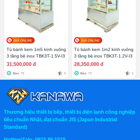
Chính sách mua hàng tại Kanawa
Hình thức mua hàng
Mua Online: Gọi trực tiếp hotline
0915.86.1515
hoặc để
lại số điện thoại công ty sẽ liên hệ lại ngay.
GIÁ ONLINE
GIÁ ONLINE
Mua hàng trực tiếp tại kho qua Kanawa các địa chỉ:
Tủ bánh kem 1m5 kính vuông
Tủ bánh kem 1m2 kính vuông
3 tầng bệ inox TBK3T-1.5V-I3
3 tầng bệ inox TBK3T-1.2V-I3
Kho Hà Nội: 366 Trần Điền mới, Định Công,
31,500,000 đ
28,350,000 đ
Hoàng Mai
Bán:
76
0
Bán:
75
3
Kho Hồ Chí Minh: Số 8 Hẻm 827 Hà Huy Giáp,
Thạnh Xuân, Quận 12
Kho Đồng Nai: 1022 - QL 51 Tổ 3 - Ấp Đồng -
Phước Tân - Biên Hòa
Kho Thái Bình: Thôn 3 xã Vũ Hoà - Kiến Xương -
Thương hiệu thiết bị bếp, thiết bị điện lạnh công nghiệp
Thái Bình
tiêu chuẩn Nhật, đạt chuẩn JIS (Japan Industrial
Kho Quảng Ninh: 53 Cầu Sến - Phương Đông -
Standard)
Uông Bí
Hotline/Zalo:
0915 86 1515