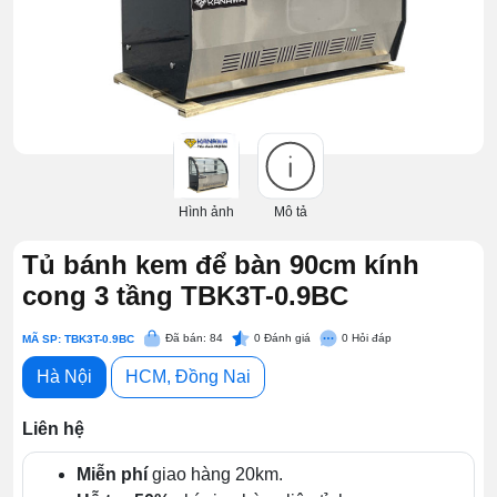
Hình ảnh
Mô tả
Tủ bánh kem để bàn 90cm kính
cong 3 tầng TBK3T-0.9BC
Đã bán: 84
0
Đánh giá
0
Hỏi đáp
MÃ SP: TBK3T-0.9BC
Hà Nội
HCM, Đồng Nai
Liên hệ
Miễn phí
giao hàng 20km.