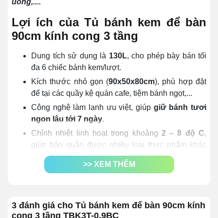
uống,....
Lợi ích của Tủ bánh kem để bàn
90cm kính cong 3 tầng
Dung tích sử dụng là
130L
, cho phép bày bán tối
đa 6 chiếc bánh kem/lượt.
Kích thước nhỏ gọn (
90x50x80cm
), phù hợp đặt
để tại các quầy kệ quán cafe, tiệm bánh ngọt,...
Công nghệ làm lạnh ưu việt, giúp
giữ bánh tươi
ngon lâu tới 7 ngày
.
Chỉnh nhiệt linh hoạt trong khoảng
2 – 8 độ C
,
giúp bảo quản được nhiều loại thực phẩm khác
nhau.
>> XEM THÊM
Làm lạnh sâu,
làm lạnh nhanh chỉ sau 30 – 60
phút
.
Công nghệ
Ultra Humid
giúp bánh giữ được độ
3 đánh giá cho Tủ bánh kem để bàn 90cm kính
bông xốp, không bị khô.
cong 3 tầng TBK3T-0.9BC