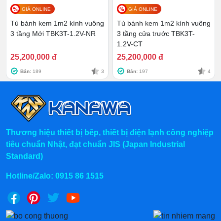
GIÁ ONLINE
GIÁ ONLINE
Tủ bánh kem 1m2 kính vuông
Tủ bánh kem 1m2 kính vuông
3 tầng Mới TBK3T-1.2V-NR
3 tầng cửa trước TBK3T-
1.2V-CT
25,200,000 đ
25,200,000 đ
Bán:
189
3
Bán:
197
4
Chính sách vận chuyển:
Giao hàng hỏa tốc trong 2 giờ bán kính 20km
Miễn phí giao hàng bán kính
Thương hiệu thiết bị bếp, thiết bị điện lạnh công nghiệp
Hỗ trợ 50% phí giao hàng tỉnh lẻ.
tiêu chuẩn Nhật, đạt chuẩn JIS (Japan Industrial
Standard)
Chính sách sau bàn giao tủ bánh kem
Kanawa
Hotline/Zalo:
0915 86 1515
Bảo hành sản phẩm 12 tháng
Bảo trì sản phẩm trọn đời
Hỗ trợ tư vấn 24/7