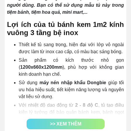
người dùng. Bạn có thể sử dụng mẫu tủ này trong
tiệm bánh, tiệm hoa quả, mini mart,...
Lợi ích của tủ bánh kem 1m2 kính
vuông 3 tầng bệ inox
Thiết kế tủ sang trọng, hiện đại với lớp vỏ ngoài
được làm từ inox cao cấp, có màu bạc sáng bóng.
Sản phẩm có kích thước nhỏ gọn
(
1200x660x1200mm
), phù hợp với không gian
kinh doanh hạn chế.
Sử dụng
máy nén nhập khẩu Dongbie
giúp tối
ưu hóa hiệu suất, tiết kiệm năng lượng và nguyên
vật liệu sử dụng.
Với nhiệt độ dao động từ
2 - 8 độ C
, tủ tạo điều
kiện lý tưởng để bảo quản bánh kem, bánh ngọt
trong khoảng thời gian
tối đa 7 ngày
.
>> XEM THÊM
Chỉnh nhiệt linh hoạt, mang lại khả năng bảo quản