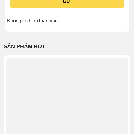
Bánh xe PU
bền bỉ, giúp dễ dàng di chuyển tới
nhiều vị trí khác nhau mà không tốn sức.
Không có bình luận nào
SẢN PHẨM HOT
Cách sử dụng tủ bánh kem 1m2
kính vuông 3 tầng bệ inox chuẩn
kỹ thuật