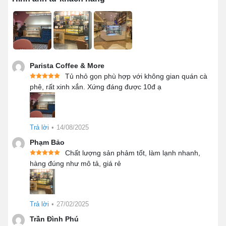
Parista Coffee & More
Tủ nhỏ gọn phù hợp với không gian quán cà
phê, rất xinh xắn. Xứng đáng được 10đ ạ
Đặc điểm nổi bật của tủ trưng bày
Trả lời
•
14/08/2025
bánh kem 1m2 kính vuông 3 tầng
Phạm Bảo
Chất lượng sản phảm tốt, làm lạnh nhanh,
bệ inox
hàng đúng như mô tả, giá rẻ
Khung tủ
được làm từ inox cao cấp, có màu bạc
bắt mắt cùng khả năng chống hoen gỉ, chống ăn
mòn lên tới 10 năm.
Trả lời
•
27/02/2025
Kính cường lực
có kết cấu 3 lớp, ở giữa có tích
Trần Đình Phú