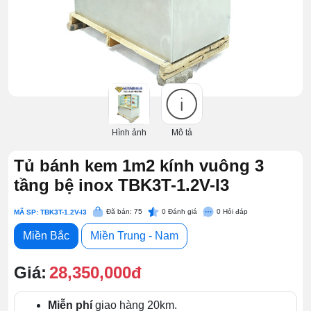
Hình ảnh
Mô tả
Tủ bánh kem 1m2 kính vuông 3
tầng bệ inox TBK3T-1.2V-I3
Đã bán: 75
0
Đánh giá
0
Hỏi đáp
MÃ SP: TBK3T-1.2V-I3
Miền Bắc
Miền Trung - Nam
Giá:
28,350,000đ
Miễn phí
giao hàng 20km.