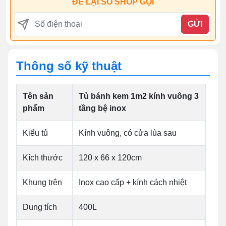
ĐỂ LẠI SỐ SHOP GỌI
GỬI
Thông số kỹ thuật
Tên sản
Tủ bánh kem 1m2 kính vuông 3
phẩm
tầng bệ inox
Kiểu tủ
Kính vuông, có cửa lùa sau
Kích thước
120 x 66 x 120cm
Khung trên
Inox cao cấp + kính cách nhiệt
Dung tích
400L