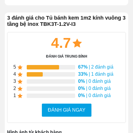
thực phẩm đa dạng.
Làm lạnh sâu, làm lạnh nhanh chỉ sau
30 – 60
3 đánh giá cho Tủ bánh kem 1m2 kính vuông 3
phút
.
tầng bệ inox TBK3T-1.2V-I3
Công nghệ
Ultra Humid
giúp bánh giữ được độ
bông xốp, không bị khô.
4.7
Tích hợp
hệ thống đèn LED và sấy kính
mang
lại không gian trưng bày bắt mắt, không cản trở
ĐÁNH GIÁ TRUNG BÌNH
tầm nhìn.
Tiết kiệm điện năng tiêu thụ khi công suất hoạt
5
67%
| 2 đánh giá
động của tủ chỉ
500W
.
4
33%
| 1 đánh giá
3
0%
| 0 đánh giá
2
0%
| 0 đánh giá
1
0%
| 0 đánh giá
ĐÁNH GIÁ NGAY
Hình ảnh từ khách hàng