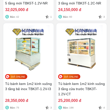
5 tầng mới TBK5T-1.2V-NR
3 tầng mới TBK3T-1.2C-NR
32,025,000 đ
24,150,000 đ
Bán:
42
1
Bán:
60
3
Sử dụng tủ bánh kem 1m2 kính
vuông 3 tầng thanh chắn cần chú
ý điều gì?
Chọn vị trí lắp đặt có bề mặt bằng phẳng, không bị
ẩm ướt hay tiếp xúc trực tiếp với ánh nắng mặt
trời. Không đặt tủ gần những thiết bị có hiệu suất
tỏa nhiệt lớn.
GIÁ ONLINE
GIÁ ONLINE
Kiểm tra ổ cắm, dây điện và các chi tiết bên trong
Tủ bánh kem 1m2 kính vuông
Tủ bánh kem 1m2 kính vuông
tủ trước khi kết nối điện để sử dụng.
3 tầng bệ inox TBK3T-1.2V-I3
3 tầng cửa trước TBK3T-
Khi mới khởi động nguồn của tủ bánh kem, hãy
1.2V-CT
chờ 30 phút để khoang tủ được làm lạnh. Sau đó,
28,350,000 đ
25,200,000 đ
mới xếp bánh vào để trưng bày và bảo quản.
Bán:
75
3
Bán:
196
4