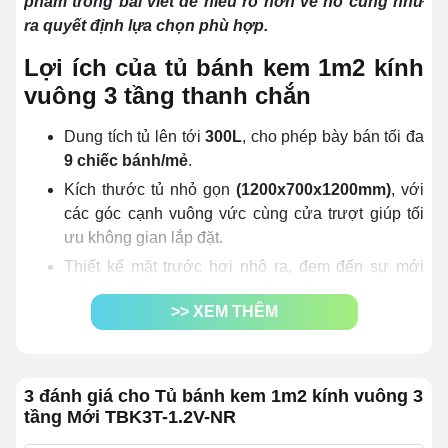
phẩm trong bài viết để hiểu rõ hơn về nó cũng như
ra quyết định lựa chọn phù hợp.
Lợi ích của tủ bánh kem 1m2 kính
vuông 3 tầng thanh chắn
Dung tích tủ lên tới
300L
, cho phép bày bán tối đa
9 chiếc bánh/mẻ
.
Kích thước tủ nhỏ gọn
(1200x700x1200mm)
, với
các góc cạnh vuông vức cùng cửa trượt giúp tối
ưu không gian lắp đặt.
Thiết kế mặt trước hơi nhô ra, đem đến sự mới
mẻ, độc đáo cho diện mạo sản phẩm.
>> XEM THÊM
Làm lạnh bằng quạt gió
kết hợp với block nén
nhập khẩu đạt tiêu chuẩn Nhật Bản, giúp giữ bánh
được tươi ngon lâu hơn.
3 đánh giá cho Tủ bánh kem 1m2 kính vuông 3
Chỉnh nhiệt linh hoạt trong khoảng
từ 2 - 8 độ C
,
tầng Mới TBK3T-1.2V-NR
giúp tối ưu hiệu quả vận hành, đáp ứng nhu cầu
bảo quản đa dạng.