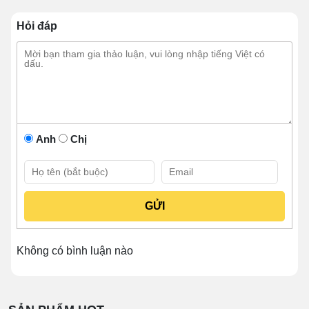
Hỏi đáp
Anh
Chị
Đặc điểm nổi bật của tủ bánh kem
1m2 kính vuông 3 tầng thanh chắn
Thiết kế tủ
nhỏ gọn với các thành cạnh vuông
góc, tạo sự tối ưu không gian khi lắp đặt.
Không có bình luận nào
Khung tủ
làm từ hợp kim sơn tĩnh điện cao cấp,
vừa có khả năng chịu lực, vừa có khả năng chống
ăn mòn, chống oxy hóa tốt.