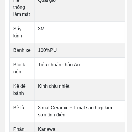
Hệ
Quạt gió
thống
làm mát
Sấy
3M
kính
Bánh xe
100%PU
Block
Tiêu chuẩn châu Âu
nén
Kệ để
Kính chịu nhiệt
bánh
Bệ tủ
3 mặt Ceramic + 1 mặt sau hợp kim
sơn tĩnh điện
Phân
Kanawa