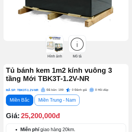
Hình ảnh
Mô tả
Tủ bánh kem 1m2 kính vuông 3
tầng Mới TBK3T-1.2V-NR
Đã bán: 189
0
Đánh giá
0
Hỏi đáp
MÃ SP: TBK3T-1.2V-NR
Miền Bắc
Miền Trung - Nam
Giá:
25,200,000đ
Miễn phí
giao hàng 20km.