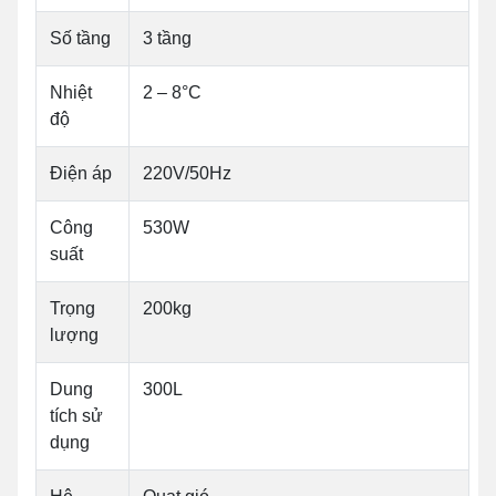
Số tầng
3 tầng
Nhiệt
2 – 8°C
độ
Điện áp
220V/50Hz
Công
530W
suất
Trọng
200kg
lượng
Dung
300L
tích sử
dụng