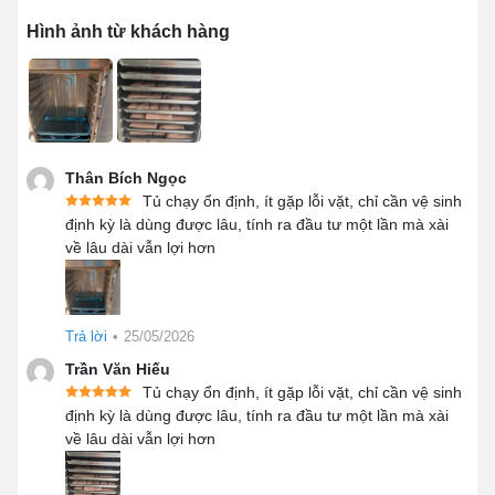
Hình ảnh từ khách hàng
Nấu cơm số lượng lớn
Ngoài ra, Bạn có thể tận dụng tủ cơm để chế biến các
món hấp cũng cực kỳ nhanh và tiện lợi. Không chỉ tiết
Thân Bích Ngọc
Tủ chạy ổn định, ít gặp lỗi vặt, chỉ cần vệ sinh
kiệm thời gian mà đồ ăn còn giữ được nguyên hương vị
định kỳ là dùng được lâu, tính ra đầu tư một lần mà xài
cực kỳ ngon.
về lâu dài vẫn lợi hơn
1.2 Đảm bảo an toàn vệ sinh thực phẩm
Nếu nấu cơm truyền thống với số lượng lớn thì các tạp
Trả lời
•
25/05/2026
chất bên ngoài sẽ rất dễ xâm nhập, dẫn đến việc không
đảm bảo vệ sinh. Tuy nhiên, đối với
tủ cơm điện công
Trần Văn Hiếu
nghiệp
thì bạn có thể hoàn toàn yên tâm về vấn đề vệ
Tủ chạy ổn định, ít gặp lỗi vặt, chỉ cần vệ sinh
định kỳ là dùng được lâu, tính ra đầu tư một lần mà xài
sinh thực phẩm. Vì phương pháp nấu cơm này hoàn
về lâu dài vẫn lợi hơn
toàn kín, không cần phải đảo xới nhiều lần.
Sản phẩm được chế tạo từ các loại inox cao cấp, đảm