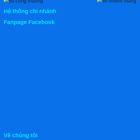
3. Tủ hấp cơm công nghiệp 12
Hệ thống chi nhánh
khay phù hợp với mô hình nào?
Fanpage Facebook
Theo khảo sát của chúng tôi tủ hấp cơm 12 khay có thể
cho ra từ 48 - 50 kg gạo/lần. Như vậy, trong mỗi mẻ nấu
có thể ra thành phẩm là hàng trăm xuất cơm. Chính điều
này đã khiến các công ty, xí nghiệp, hộ gia đình phải tìm
mọi cách để đặt mua sản phẩm
4. Hướng dẫn cách sử dụng tủ
cơm 12 khay
Với thiết kế đơn giản nên quý khách có thể dễ dàng tự
vận hành sản phẩm tại nhà theo các bước sau:
Về chúng tôi