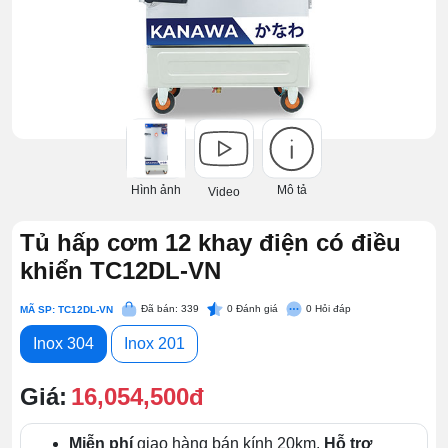
Hình ảnh
Mô tả
Video
Tủ hấp cơm 12 khay điện có điều
khiển TC12DL-VN
Đã bán: 339
0
Đánh giá
0
Hỏi đáp
MÃ SP: TC12DL-VN
Inox 304
Inox 201
Giá:
16,054,500đ
Miễn phí
giao hàng bán kính 20km.
Hỗ trợ