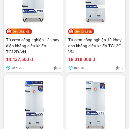
GIÁ ONLINE
GIÁ ONLINE
Tủ cơm công nghiệp 12 khay
Tủ cơm công nghiệp 12 khay
điện không điều khiển
gas không điều khiển TC12G-
TC12D-VN
VN
14,437,500 đ
18,018,000 đ
Bán:
30
4
Bán:
31
1
Cửa tủ
Khoang đáy tủ được thiết kế rộng rãi, cùng với van xả
khí, bộ phận cấp nước với nguyên lý hoạt động đơn
giản và hiệu quả. Chính những điều này làm quá trình
sử dụng vật dụng được an toàn hơn rất nhiều.