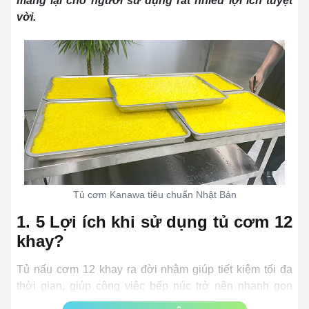
mang lại cho người sử dụng rất nhiều lợi ích tuyệt
vời.
Tủ cơm Kanawa tiêu chuẩn Nhật Bản
1. 5 Lợi ích khi sử dụng tủ cơm 12
khay?
Tủ nấu cơm 12 khay ra đời nhằm giúp tiết kiệm tối đa
thời gian, giúp công việc bếp núc trở nên nhanh gọn
hơn. Trong phần đầu tiên này, Kanawa sẽ giúp bạn tìm