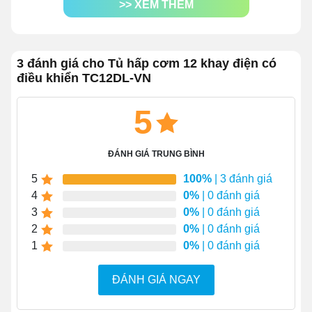
>> XEM THÊM
hiểu các lợi ích mà sản phẩm mang lại.
1.1 Nấu cơm hấp thực phẩm SLL trong
ngày
3 đánh giá cho Tủ hấp cơm 12 khay điện có
điều khiển TC12DL-VN
Đối với các quán ăn lớn, căn tin khu công nghiệp, công
ty… mỗi ngày số lượng cơm cơm nấu ra cực kỳ lớn.
5
Nếu sử dụng các phương pháp nồi nấu thông thường
sẽ rất khó để đáp ứng được các nhu cầu này. Tuy nhiên,
tủ cơm điện 12 khay sẽ giúp bạn giải quyết.
ĐÁNH GIÁ TRUNG BÌNH
5
100%
| 3 đánh giá
4
0%
| 0 đánh giá
3
0%
| 0 đánh giá
2
0%
| 0 đánh giá
1
0%
| 0 đánh giá
ĐÁNH GIÁ NGAY