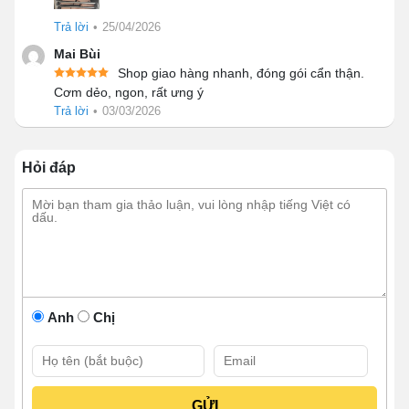
bảo không tiềm ẩn các phản ứng hóa học ở nhiệt độ cao
Trả lời
•
25/04/2026
không tốt cho sức khỏe. Tủ cơm 12 khay được thiết kế
Mai Bùi
thành các khay riêng biệt nên rất dễ vệ sinh.
Shop giao hàng nhanh, đóng gói cẩn thận.
Cơm dẻo, ngon, rất ưng ý
Trả lời
•
03/03/2026
Hỏi đáp
Anh
Chị
Khay hấp riêng biệt, dễ vệ sinh
1.3 Rút ngắn thời gian nấu hấp
Vì sản phẩm được thiết kế 12 khay độc lập nên một lần