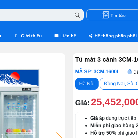
Tin tức
ủ
Giới thiệu
Liên hệ
Hệ thống phân phối
Tủ mát 3 cánh 3CM-1
MÃ SP: 3CM-1600L
Đã
Hà Nội
Đồng Nai, Sài 
25,452,00
Giá:
Giá
áp dụng trực tiếp 
Miễn phí giao hàng 
Hỗ trợ 50%
phí giao h