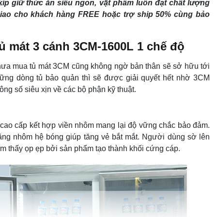
íp giữ thức ăn siêu ngon, vật phẩm luôn đạt chất lượng
giao cho khách hàng FREE hoặc trợ ship 50% cùng bảo
tủ mát 3 cánh 3CM-1600L 1 chế độ
hưa mua tủ mát 3CM cũng không ngờ bản thân sẽ sở hữu tới
những dòng tủ bảo quản thì sẽ được giải quyết hết nhờ 3CM
 số siêu xịn về các bộ phận kỹ thuật.
i cao cấp kết hợp viền nhôm mang lại độ vững chắc bảo đảm.
ằng nhôm hệ bóng giúp tăng vẻ bắt mắt. Người dùng sờ lên
m thấy ọp ẹp bởi sản phẩm tạo thành khối cứng cáp.