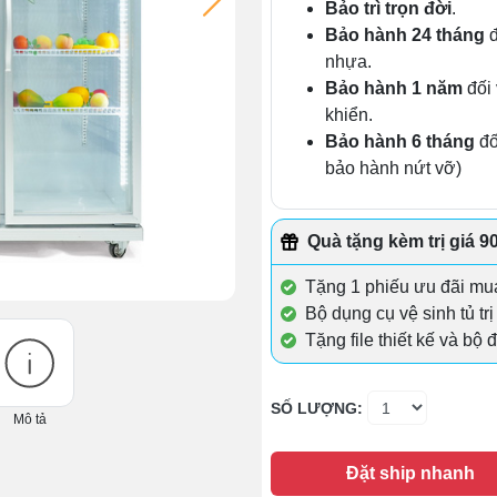
Bảo trì trọn đời
.
Bảo hành 24 tháng
đ
nhựa.
Bảo hành 1 năm
đối 
khiển.
Bảo hành 6 tháng
đố
bảo hành nứt vỡ)
Quà tặng kèm trị giá 9
Tặng 1 phiếu ưu đãi mu
Bộ dụng cụ vệ sinh tủ tr
Tặng file thiết kế và bộ 
SỐ LƯỢNG:
Mô tả
Đặt ship nhanh