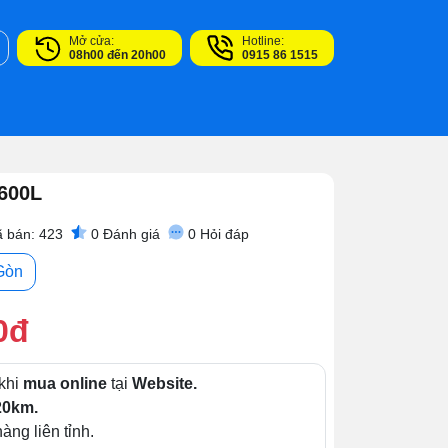
Mở cửa:
Hotline:
08h00 đến 20h00
0915 86 1515
600L
 bán: 423
0
Đánh giá
0
Hỏi đáp
Gòn
0đ
khi
mua online
tại
Website.
20km.
àng liên tỉnh.