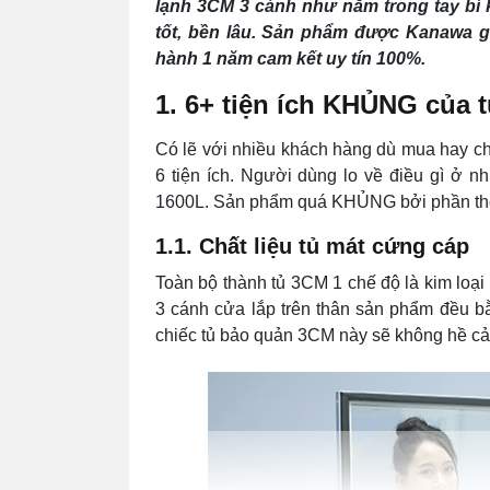
lạnh 3CM 3 cánh như nắm trong tay bí k
tốt, bền lâu. Sản phẩm được Kanawa 
hành 1 năm cam kết uy tín 100%.
1. 6+ tiện ích KHỦNG của 
Có lẽ với nhiều khách hàng dù mua hay c
6 tiện ích. Người dùng lo về điều gì ở 
1600L. Sản phẩm quá KHỦNG bởi phần thông
1.1. Chất liệu tủ mát cứng cáp
Toàn bộ thành tủ 3CM 1 chế độ là kim loạ
3 cánh cửa lắp trên thân sản phẩm đều b
chiếc tủ bảo quản 3CM này sẽ không hề cả