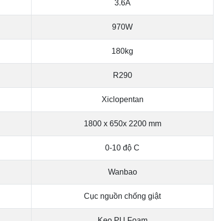
3.6A
970W
180kg
R290
Xiclopentan
1800 x 650x 2200 mm
0-10 độ C
Wanbao
Cục nguồn chống giật
Keo PU Foam