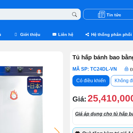
Tin tức
ủ
Giới thiệu
Liên hệ
Hệ thống phân phối
Tủ hấp bánh bao bằn
MÃ SP: TC24DL-VN
Đ
Có điều khiển
Không đ
25,410,00
Giá:
Giá áp dụng cho tủ hấp b