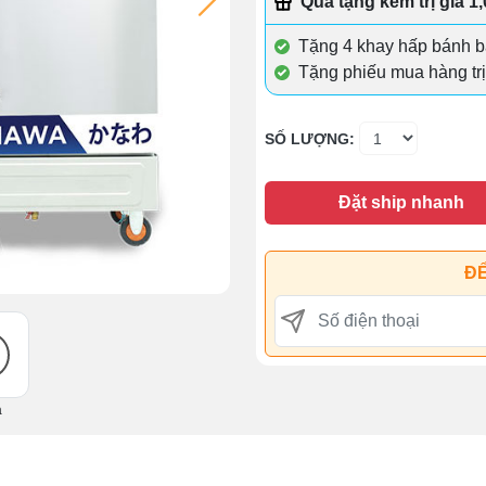
Quà tặng kèm trị giá 1
Tặng 4 khay hấp bánh ba
Tặng phiếu mua hàng tr
SỐ LƯỢNG:
Đặt ship nhanh
ĐỂ
ả