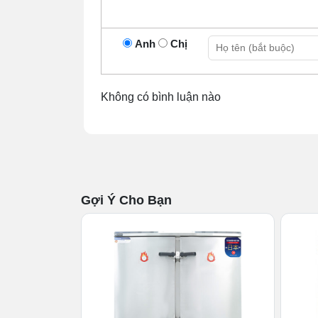
Hệ thống gia nhiệt
Ống cấp nước
Anh
Chị
Van thoát hơi, van xả nước đáy
Bánh xe đẩy
Không có bình luận nào
Đồng hồ đo nhiệt độ, áp suất
Được sản xuất và gia công đáp ứng theo
truốt tỉ mỉ đến từng chi tiết. Cụ thể:
Cấu tạo thân tủ inox 304 siêu b
Chất liệu được chọn để gia công tủ nấu hấ
Gợi Ý Cho Bạn
đầu trên thị trường với khả năng chống ox
inox 304 có tuổi thọ lên đến 10 năm. Dù sử