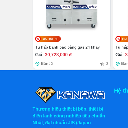
GIÁ ONLINE
GIÁ
Tủ hấp bánh bao bằng gas 24 khay
Tủ hấp
Giá:
30,723,000 đ
Giá:
3
Bán:
3
0
Bá
Hệ t
Thương hiệu thiết bị bếp, thiết bị
điện lạnh công nghiệp tiêu chuẩn
Nhật, đạt chuẩn JIS (Japan