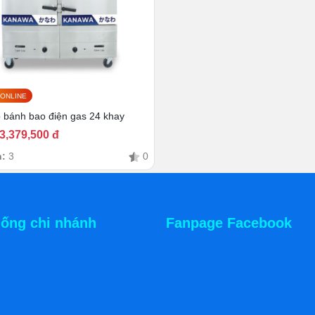
 ONLINE
 bánh bao điện gas 24 khay
3,379,500 đ
n:
3
0
hống chi nhánh
Fanpage Facebook