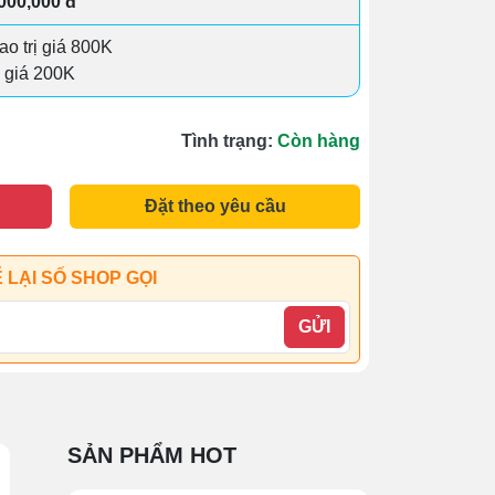
,000,000 đ
o trị giá 800K
ị giá 200K
Tình trạng:
Còn hàng
Đặt theo yêu cầu
 LẠI SỐ SHOP GỌI
GỬI
SẢN PHẨM HOT