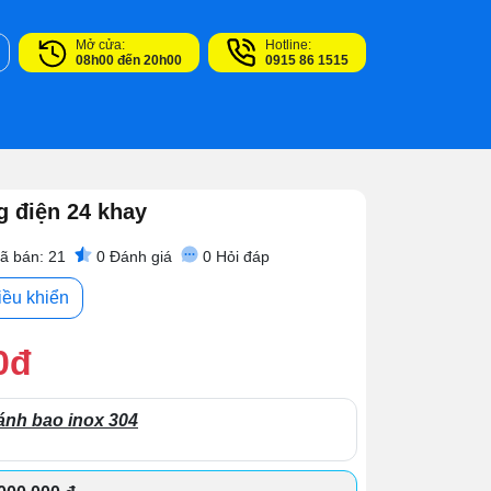
Mở cửa:
Hotline:
08h00 đến 20h00
0915 86 1515
g điện 24 khay
ã bán: 21
0
Đánh giá
0
Hỏi đáp
iều khiển
0đ
ánh bao inox 304