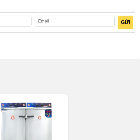
 công nghệ của Nhật Bản, chính vì vậy sản phẩm được trau
ền
p bánh bao chính là inox 304 cao cấp. Đây là loại inox hàng
i hóa và độ bền vượt trội. Những loại tủ hấp làm từ vật liệu
 dụng trong thời gian dài vẫn không bị han gỉ hay móp méo.