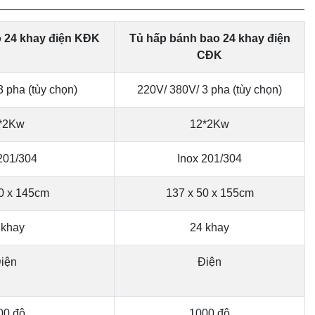
 24 khay điện KĐK
Tủ hấp bánh bao 24 khay điện
CĐK
 pha (tùy chọn)
220V/ 380V/ 3 pha (tùy chọn)
*2Kw
12*2Kw
201/304
Inox 201/304
0 x 145cm
137 x 50 x 155cm
 khay
24 khay
iện
Điện
00 độ
1000 độ