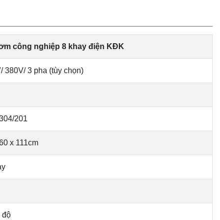
ơm công nghiệp 8 khay điện KĐK
/ 380V/ 3 pha (tùy chọn)
 304/201
 60 x 111cm
ay
 độ