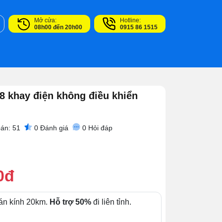
Mở cửa:
Hotline:
08h00 đến 20h00
0915 86 1515
8 khay điện không điều khiển
án: 51
0
Đánh giá
0
Hỏi đáp
0đ
án kính 20km.
Hỗ trợ 50%
đi liên tỉnh.