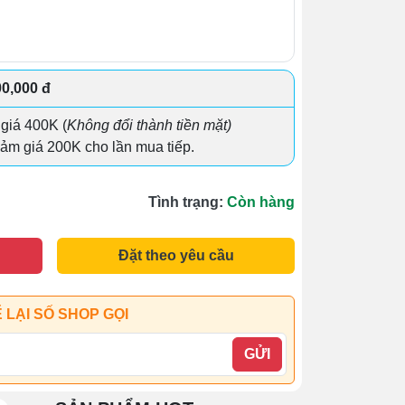
00,000 đ
 giá 400K (
Không đổi thành tiền mặt)
ảm giá 200K cho lần mua tiếp.
Tình trạng:
Còn hàng
Đặt theo yêu cầu
 LẠI SỐ SHOP GỌI
GỬI