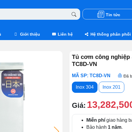
Tin tức
ủ
Giới thiệu
Liên hệ
Hệ thống phân phối
Tủ cơm công nghiệp 
TC8D-VN
MÃ SP: TC8D-VN
Đã b
Inox 304
Inox 201
13,282,50
Giá:
Miễn phí
giao hàng b
Bảo hành
1 năm
.