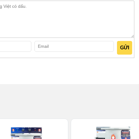
hành tủ cơm dày dặn
iệp phù hợp với quy mô quán ăn hoặc mô hình kinh doanh