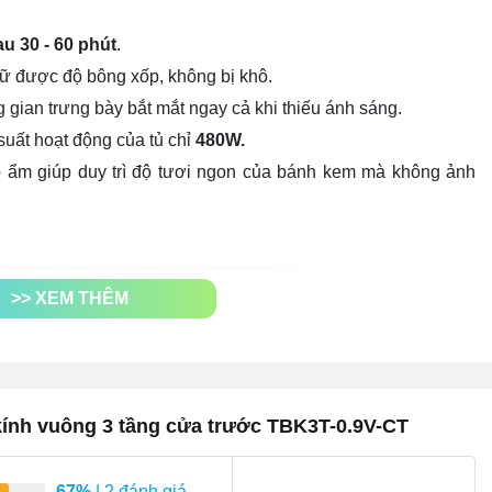
u 30 - 60 phút
.
ữ được độ bông xốp, không bị khô.
gian trưng bày bắt mắt ngay cả khi thiếu ánh sáng.
suất hoạt động của tủ chỉ
480W.
p ẩm giúp duy trì độ tươi ngon của bánh kem mà không ảnh
>> XEM THÊM
kính vuông 3 tầng cửa trước TBK3T-0.9V-CT
67%
| 2 đánh giá