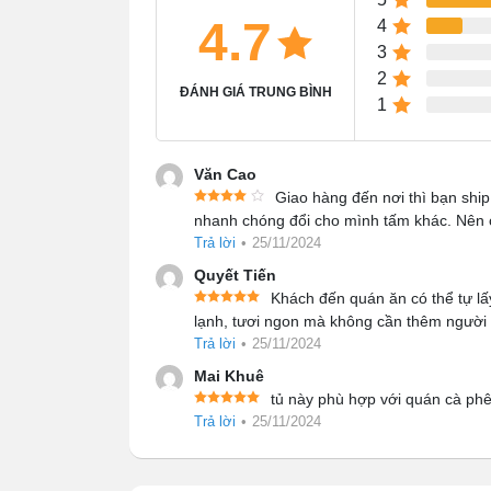
4.7
4
3
2
ĐÁNH GIÁ TRUNG BÌNH
1
Văn Cao
Giao hàng đến nơi thì bạn shi
nhanh chóng đổi cho mình tấm khác. Nên 
Trả lời
•
25/11/2024
Quyết Tiến
Khách đến quán ăn có thể tự lấ
lạnh, tươi ngon mà không cần thêm người p
Trả lời
•
25/11/2024
Mai Khuê
tủ này phù hợp với quán cà ph
Trả lời
•
25/11/2024
Đặc điểm nổi bật của
Tủ b