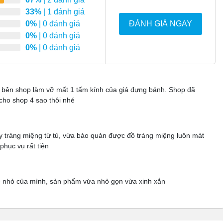
33%
| 1 đánh giá
0%
| 0 đánh giá
ĐÁNH GIÁ NGAY
0%
| 0 đánh giá
0%
| 0 đánh giá
p bên shop làm vỡ mất 1 tấm kính của giá đựng bánh. Shop đã
cho shop 4 sao thôi nhé
y tráng miệng từ tủ, vừa bảo quản được đồ tráng miệng luôn mát
hục vụ rất tiện
ê nhỏ của mình, sản phẩm vừa nhỏ gọn vừa xinh xắn
ánh kem 90cm kính vuông 3 tầng