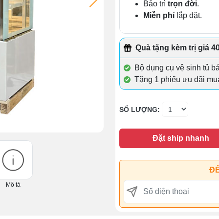
Bảo trì
trọn đời
.
Miễn phí
lắp đặt.
Quà tặng kèm trị giá 4
Bộ dụng cụ vệ sinh tủ b
Tặng 1 phiếu ưu đãi mu
SỐ LƯỢNG:
Đặt ship nhanh
ĐỂ
Mô tả