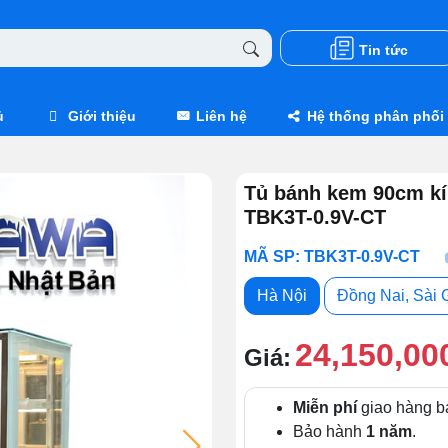
Tin tức
ủ
Giới thiệu
Liên hệ
Hệ thống phân phối
Tủ bánh kem 90cm kí
TBK3T-0.9V-CT
MÃ SP: TBK3T-0.9V-CT
Hà Nội
Đồng Nai, Sài 
24,150,00
Giá:
Miễn phí
giao hàng b
Bảo hành
1 năm
.