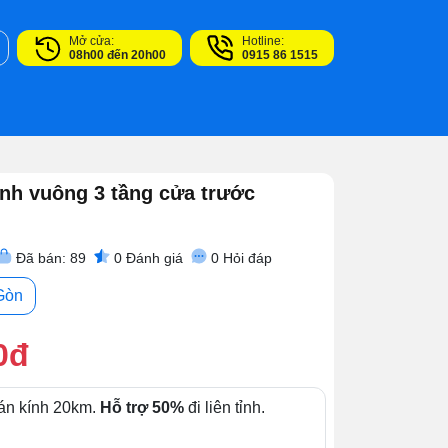
Mở cửa:
Hotline:
08h00 đến 20h00
0915 86 1515
nh vuông 3 tầng cửa trước
Đã bán: 89
0
Đánh giá
0
Hỏi đáp
Gòn
0đ
án kính 20km.
Hỗ trợ 50%
đi liên tỉnh.