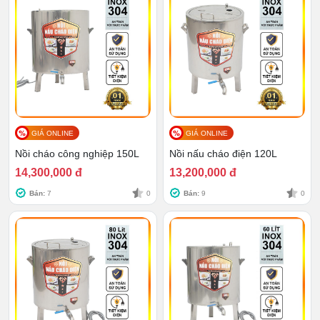
GIÁ ONLINE
GIÁ ONLINE
Nồi cháo công nghiệp 150L
Nồi nấu cháo điện 120L
14,300,000 đ
13,200,000 đ
Bán:
7
0
Bán:
9
0
Ngoài ra, trên nắp còn có phần lỗ thông hơi đính kèm,
chiếc lỗ này là “cứu tinh” cho những trường hợp cháo
sôi - chặn đứng ngay được tình trạng trào ra ngoài.
Van xả
Trước đây, bạn phải mở nắp nồi còn nóng hổi và dùng
vá múc từng đợt cháo ra tô phục vụ cho khách, rất nhọc