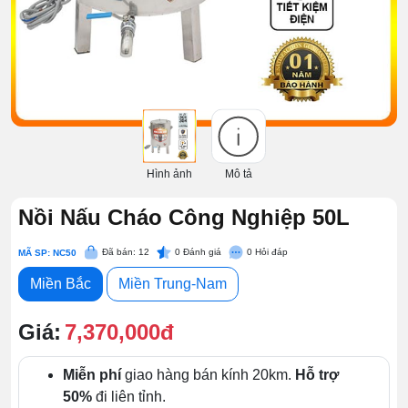
Hình ảnh
Mô tả
Nồi Nấu Cháo Công Nghiệp 50L
Đã bán: 12
0
Đánh giá
0
Hỏi đáp
MÃ SP: NC50
Miền Bắc
Miền Trung-Nam
Giá:
7,370,000đ
Miễn phí
giao hàng bán kính 20km.
Hỗ trợ
50%
đi liên tỉnh.