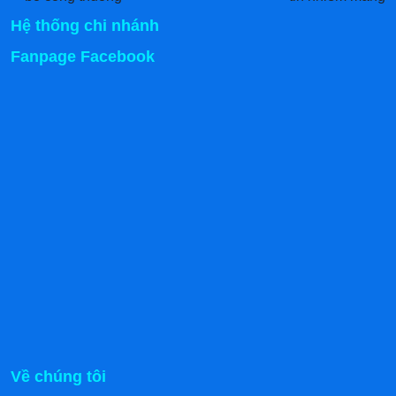
Hệ thống chi nhánh
Fanpage Facebook
Chân đứng
Nồi 50l thường sẽ có tải trọng nặng, nhưng với phần
chân đứng được lắp liền đáy nồi từ chất liệu inox 304
hoàn toàn có thể chống chịu được. 4 chân trụ đứng còn
được lót thêm miếng đế cao su để chống trơn trượt
trong quá trình sắp xếp, giữ thăng bằng tốt dù phải chịu
trọng lượng nặng đến đâu.
Về chúng tôi