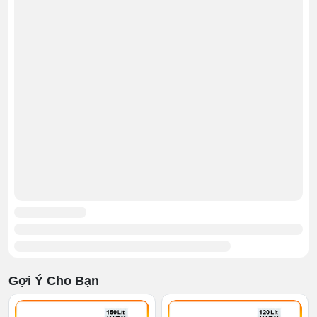
Nắp bán nguyệt
Nắp nồi được thiết kế thành 2 nửa tách biệt hay còn gọi
là bán nguyệt (cánh gập đôi). Chính thiết kế độc đáo này
cho phép bạn có thể mở nửa cánh nắp để múc hoặc
quan sát phần cháo, hạn chế thất thoát nhiệt lượng,
giảm việc bị hơi nóng ập lên bỏng rát.
Gợi Ý Cho Bạn