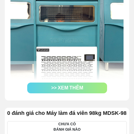
>> XEM THÊM
Máy tạo đá viên 98kg
Đặc điểm nổi bật của Máy làm đá
0 đánh giá cho Máy làm đá viên 98kg MDSK-98
viên 98kg MDSK-98
CHƯA CÓ
ĐÁNH GIÁ NÀO
Sản xuất tới
98kg đá viên/ngày
, đáp ứng nhu cầu