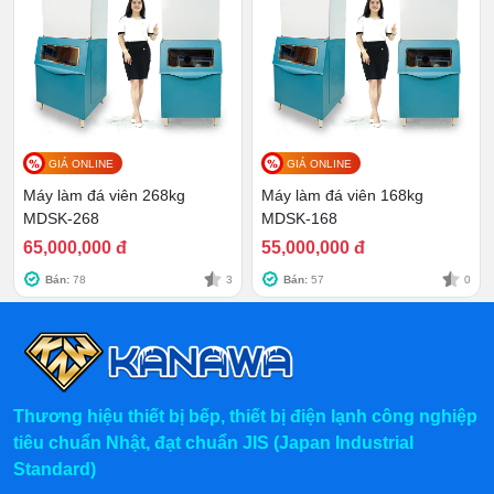
Không chỉ vậy, với thiết kế mặt kính xuyên thấu phía
trước, bạn còn có thể dễ dàng quan sát cách mà thiết bị
đang vận hành. Từ đó, đưa ra điều chỉnh phù hợp để
cho ra thành phẩm mong muốn, đồng thời, bảo toàn
hiệu suất làm việc của máy.
GIÁ ONLINE
GIÁ ONLINE
Máy làm đá viên 268kg
Máy làm đá viên 168kg
MDSK-268
MDSK-168
65,000,000 đ
55,000,000 đ
Bán:
78
3
Bán:
57
0
Thương hiệu thiết bị bếp, thiết bị điện lạnh công nghiệp
tiêu chuẩn Nhật, đạt chuẩn JIS (Japan Industrial
Standard)