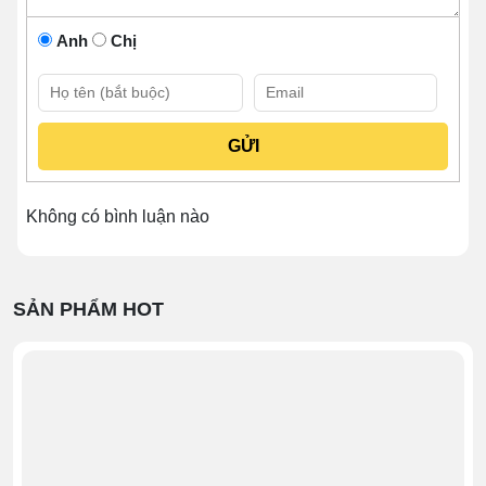
hiệu quả cao.
Anh
Chị
Môi chất lạnh được sử dụng cho thiết bị là
R290,
R404a
, v.v. thân thiện với môi trường.
Bảng điều khiển cảm ứng LCD
thao tác tùy
chỉnh vận hành máy cực tiện lợi.
Bộ lọc nước
được trang bị giúp loại bỏ tạp chất,
vi khuẩn có trong nguyên liệu tạo đá.
Không có bình luận nào
Điện áp sử dụng là loại
1 pha 220V/50Hz
thuận
lợi cho quá trình lắp đặt.
SẢN PHẨM HOT