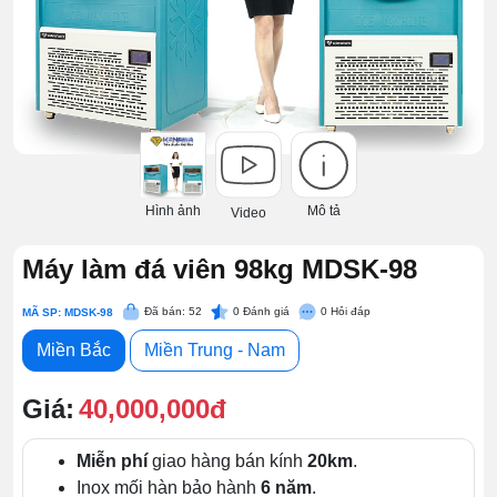
Hình ảnh
Mô tả
Video
Máy làm đá viên 98kg MDSK-98
Đã bán: 52
0
Đánh giá
0
Hỏi đáp
MÃ SP: MDSK-98
Miền Bắc
Miền Trung - Nam
Giá:
40,000,000đ
Miễn phí
giao hàng bán kính
20km
.
Inox mối hàn bảo hành
6 năm
.