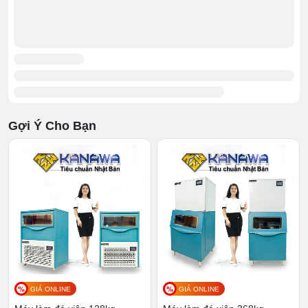
của công cụ chỉ 50
x43x74cm. Trong đó, phần thùng
chứa chiếm phần lớn với thể tích tương đương 20-25kg
đá. Vậy nên nhìn chung thiết bị có cấu tạo khá nhỏ gọn,
cả về bề ngang cho tới chiều cao. Thêm nữa máy có
design dáng hộp nên tất cả các chi tiết đều được xếp
chồng theo chiều dọc.
Điều này lại càng làm tăng thêm độ gọn gàng của thiết
Gợi Ý Cho Bạn
bị. Và ưu thế nói trên sẽ rất có lợi cho việc di dời thiết bị
và tìm khu vực bố trí, đặt để.
Công nghệ tạo đá nhanh
Tốc độ tạo thành phẩm là 1 lợi thế lớn trong kinh doanh.
Đơn vị cung ứng nào có thể làm thỏa mãn họ thì đơn vị
đó sẽ có cơ hội gia tăng doanh thu và ngược lại. Và nếu
đồng hành cùng thiết bị này, chắc chắn bạn sẽ đứng
trên cơ đối thủ.
GIÁ ONLINE
GIÁ ONLINE