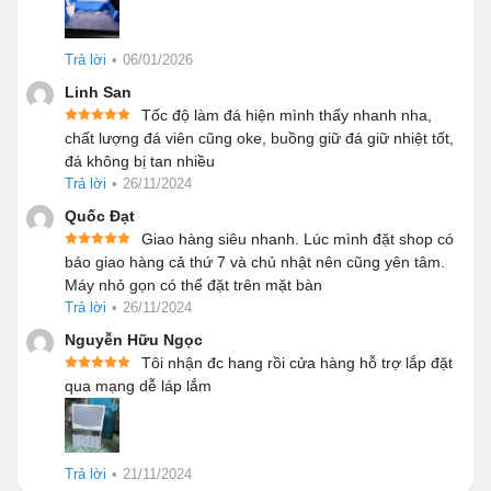
Máy làm đá viên 50kg phù hợp với
quy mô nào?
Trả lời
•
06/01/2026
Máy tạo đá viên 50kg có tốc lực xuất mẻ vô cùng “đáng
Linh San
nể”, chỉ khoảng 10' trong điều kiện tối ưu. Mỗi mẻ tương
Tốc độ làm đá hiện mình thấy nhanh nha,
đương 40 đá viên có kích thước trên dưới 2cm. Điều
chất lượng đá viên cũng oke, buồng giữ đá giữ nhiệt tốt,
đáng nói là nếu vận hành bền bỉ suốt 24h, máy có thể
đá không bị tan nhiều
Trả lời
•
26/11/2024
tạo ra 50kg đá, ứng với mức năng suất này là 400-500
ly đồ uống size trung bình.
Quốc Đạt
Giao hàng siêu nhanh. Lúc mình đặt shop có
Dựa vào những thông số đặc biệt trên, dễ thấy đây là
báo giao hàng cả thứ 7 và chủ nhật nên cũng yên tâm.
thiết bị hợp rơ với cả quy mô kinh doanh vừa và nhỏ.
Máy nhỏ gọn có thể đặt trên mặt bàn
Trả lời
•
26/11/2024
Trong đó, có 3 đối tượng nên sắm con máy này để phục
vụ nhu cầu thực tế, đó là:
Nguyễn Hữu Ngọc
Tôi nhận đc hang rồi cửa hàng hỗ trợ lắp đặt
Cửa tiệm đồ uống kinh doanh trà sữa, cafe, nước
qua mạng dễ láp lắm
ép…
Cơ sở chuyên cung ứng đá sạch cho các quán ăn,
nhà hàng
Trả lời
•
21/11/2024