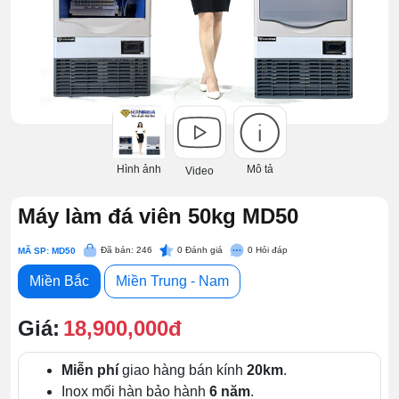
Hình ảnh
Mô tả
Video
Máy làm đá viên 50kg MD50
Đã bán: 246
0
Đánh giá
0
Hỏi đáp
MÃ SP: MD50
Miền Bắc
Miền Trung - Nam
Giá:
18,900,000đ
Miễn phí
giao hàng bán kính
20km
.
Inox mối hàn bảo hành
6 năm
.