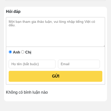
Hỏi đáp
Anh
Chị
Máy đá viên phù hợp nhiều quy mô
Bạn đang tìm kiếm một giải pháp
làm đá sạch –
nhanh – tiết kiệm chi phí
cho kinh doanh hoặc gia
đình?
Không có bình luận nào
👉 Đừng bỏ lỡ bộ sưu tập 56+ mẫu
máy làm đá
viên công nghiệp Kanawa
đang được khách
hàng lựa chọn nhiều nhất hiện nay.