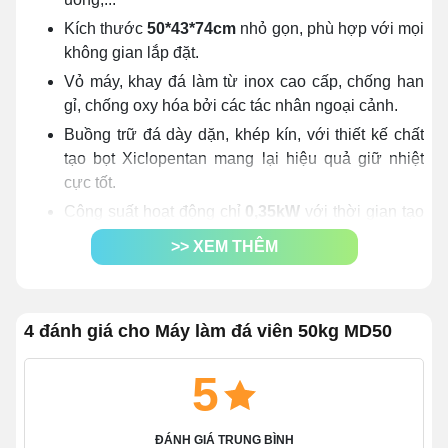
Kích thước
50*43*74cm
nhỏ gọn, phù hợp với mọi
không gian lắp đặt.
Vỏ máy, khay đá làm từ inox cao cấp, chống han
gỉ, chống oxy hóa bởi các tác nhân ngoại cảnh.
Buồng trữ đá dày dặn, khép kín, với thiết kế chất
tạo bọt Xiclopentan mang lại hiệu quả giữ nhiệt
cực tốt.
Công suất hoạt động chỉ
0,35kW
với thời gian tạo
đá từ 10 - 30 phút/mẻ.
>> XEM THÊM
Sử dụng điện áp
220V/50Hz
nên cực kỳ tiện lợi
khi kết nối, lắp đặt.
Làm được nhiều loại đá khác nhau, đáp ứng đa
4 đánh giá cho Máy làm đá viên 50kg MD50
dạng nhu cầu sử dụng.
Sử dụng
môi chất lạnh R290/250g
an toàn, thân
5
thiện với môi trường.
Trang bị
công nghệ Inverter
, dàn lạnh bằng đồng,
ĐÁNH GIÁ TRUNG BÌNH
giúp làm lạnh sâu, tiết kiệm chi phí.