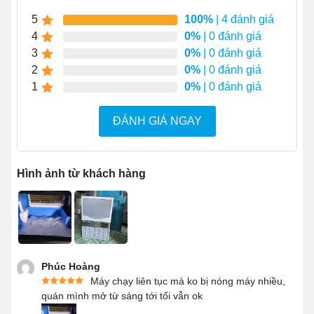
5
100%
| 4 đánh giá
Bảng điều khiển
cảm ứng LCD
thao tác cực tiện
4
0%
| 0 đánh giá
lợi.
3
0%
| 0 đánh giá
Trang bị hệ thống lọc nước đảm bảo đá sạch, tinh
2
0%
| 0 đánh giá
khiết.
1
0%
| 0 đánh giá
ĐÁNH GIÁ NGAY
Hình ảnh từ khách hàng
Phúc Hoàng
Máy chạy liên tục mà ko bị nóng máy nhiều,
Đặc điểm nổi bật của máy làm đá viên 50kg
quán mình mở từ sáng tới tối vẫn ok