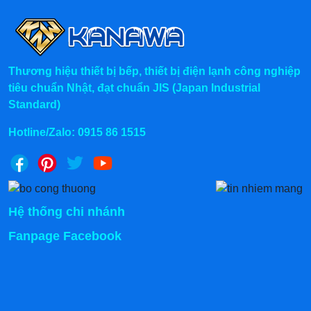
ngược lại
Kiểm soát độ dày của đá viên thông qua 2 nút tăng
giảm định vị ngay ở bảng điều khiển
Fix chế độ tạo đá già, đá non bằng cách hạ nhiệt,
Thương hiệu thiết bị bếp, thiết bị điện lạnh công nghiệp
tăng thời gian làm lạnh sâu hoặc tăng nhiệt và co
tiêu chuẩn Nhật, đạt chuẩn JIS (Japan Industrial
ngắn thời gian làm lạnh.
Standard)
Hotline/Zalo:
0915 86 1515
Hệ thống chi nhánh
Fanpage Facebook