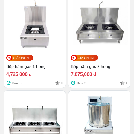
điện, dây dẫn, công tắc và các chi tiết kết nối để
đảm bảo thiết bị hoạt động ổn định, an toàn.
Trong quá trình nấu, cần kiểm soát lượng nước và
thực phẩm trong nồi để hạn chế tình trạng sôi trào
gây bẩn hoặc làm ảnh hưởng đến mặt bếp.
Do bếp tích hợp nhiều linh kiện điện tử và vi mạch
nhạy cảm, không được đổ nước trực tiếp lên bề
mặt nhằm tránh nguy cơ chập cháy.
GIÁ ONLINE
GIÁ ONLINE
Sau khi nấu xong, hãy vặn nhiệt về mức thấp nhất
Bếp hầm gas 1 họng
Bếp hầm gas 2 họng
rồi tắt hoàn toàn nguồn điện, tránh ngắt điện đột
4,725,000 đ
7,875,000 đ
ngột khi bếp còn đang hoạt động.
Bán:
3
0
Bán:
2
0
Đảm bảo bếp đã nguội hoàn toàn trước khi tháo
rời các bộ phận để vệ sinh nhằm tránh bỏng hoặc
làm hư hỏng linh kiện do nhiệt độ cao.
Khi vệ sinh, cần chọn dung dịch làm sạch dịu nhẹ,
không chứa axit hay chất ăn mòn để tránh ảnh
hưởng đến bề mặt kính và thân bếp inox.
Kiểm tra, bảo dưỡng định kỳ để phát hiện và xử lý