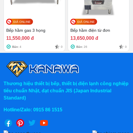
kịp thời các lỗi kỹ thuật, giúp bếp hoạt động bền bỉ
và ổn định hơn.
GIÁ ONLINE
GIÁ ONLINE
Bếp hầm gas 3 họng
Bếp hầm điện từ đơn
11,550,000 đ
13,650,000 đ
Bán:
4
0
Bán:
26
0
Thương hiệu thiết bị bếp, thiết bị điện lạnh công nghiệp
tiêu chuẩn Nhật, đạt chuẩn JIS (Japan Industrial
Standard)
Hotline/Zalo:
0915 86 1515
>>>Xem ngay
- giải pháp
Bếp hầm điện từ đơn