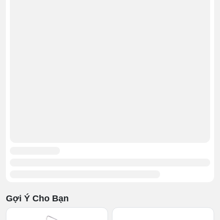
Lưu ý khi sử dụng bếp hầm điện
từ đôi
Bố trí
bếp hầm công nghiệp
tại nơi khô ráo, bằng
phẳng và thoáng khí để đảm bảo luồng nhiệt lưu
thông tốt và thuận tiện khi chế biến món ăn.
Gợi Ý Cho Bạn
Trước khi bật bếp, hãy kiểm tra toàn bộ hệ thống