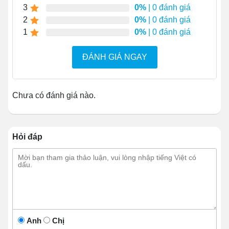
dụng.
3
0%
| 0 đánh giá
2
0%
| 0 đánh giá
Công nghệ đốt nóng hiện đại, giúp làm nóng
1
0%
| 0 đánh giá
nhanh, phân bổ nhiệt đều khắp đáy nồi, hạn chế
tối đa tình trạng khê cháy.
ĐÁNH GIÁ NGAY
Linh hoạt điều chỉnh nhiệt, giúp đáp ứng nhu cầu
nấu nướng đa dạng của người dùng.
Thiết kế thân thiện với người dùng, giúp thao tác
Chưa có đánh giá nào.
đơn giản ngay cả với người mới sử dụng.
Hỏi đáp
Anh
Chị