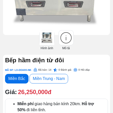
Hình ảnh
Mô tả
Bếp hầm điện từ đôi
Đã bán: 14
0
Đánh giá
0
Hỏi đáp
MÃ SP: LX-DG600-NK
Miền Bắc
Miền Trung - Nam
Giá:
26,250,000đ
Miễn phí
giao hàng bán kính 20km.
Hỗ trợ
50%
đi liên tỉnh.