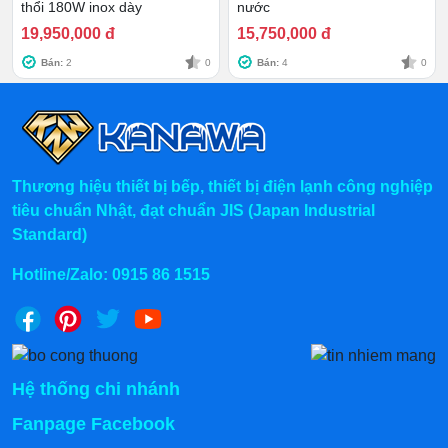
thổi 180W inox dày
nước
19,950,000 đ
15,750,000 đ
Bán:
2
0
Bán:
4
0
Thương hiệu thiết bị bếp, thiết bị điện lạnh công nghiệp
tiêu chuẩn Nhật, đạt chuẩn JIS (Japan Industrial
Standard)
Hotline/Zalo:
0915 86 1515
Chính sách mua hàng tại Kanawa
Hình thức mua hàng
Hệ thống chi nhánh
Fanpage Facebook
Mua Online: Gọi trực tiếp hotline
0915.86.1515
hoặc để
lại số điện thoại công ty sẽ liên hệ lại ngay.