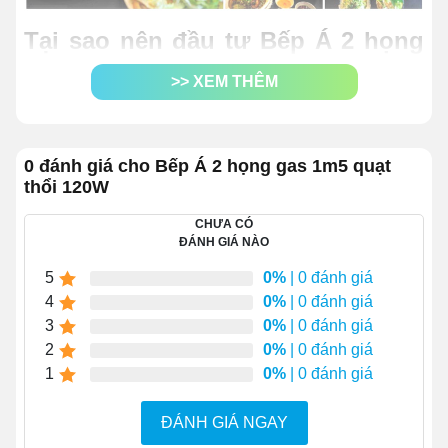
Tại sao nên đầu tư Bếp Á 2 họng
gas 1m5 quạt thổi 120W?
>> XEM THÊM
Thiết kế sản phẩm tinh gọn, chắc chắn với vẻ
ngoài màu xám bạc sáng bóng, bắt mắt.
Kích thước là
1500x800x1070mm
, phù hợp để
0 đánh giá cho Bếp Á 2 họng gas 1m5 quạt
thổi 120W
setup trong những không gian bếp cỡ vừa và lớn.
Bếp Á
này có
2 họng đốt
hoạt động độc lập, giúp
CHƯA CÓ
người dùng chế biến được 2 món ăn khác nhau
ĐÁNH GIÁ NÀO
cùng lúc.
5
0%
| 0 đánh giá
Hệ thống đánh lửa Magneto
tân tiến giúp sinh
4
0%
| 0 đánh giá
nhiệt nhanh, mạnh, đáp ứng hiệu quả các yêu cầu
3
0%
| 0 đánh giá
chế biến của món ăn châu Á.
2
0%
| 0 đánh giá
Bếp tạo lửa xanh, không làm cháy đen đáy nồi,
1
0%
| 0 đánh giá
chảo khi đun nấu.
ĐÁNH GIÁ NGAY
Nhiệt độ bếp có thể điều chỉnh linh hoạt, giúp quá
trình chế biến diễn ra thuận lợi, tối ưu chi phí vận