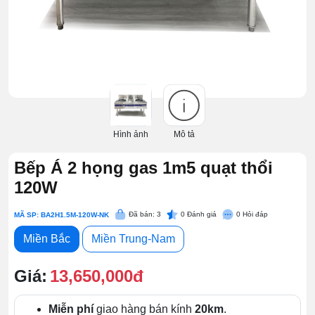
Hình ảnh
Mô tả
Bếp Á 2 họng gas 1m5 quạt thổi
120W
Đã bán: 3
0
Đánh giá
0
Hỏi đáp
MÃ SP: BA2H1.5M-120W-NK
Miền Bắc
Miền Trung-Nam
Giá:
13,650,000đ
Miễn phí
giao hàng bán kính
20km
.