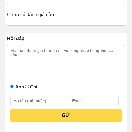
hành.
Chưa có đánh giá nào.
Chiều cao bếp có thể điều chỉnh linh hoạt cho phù
hợp với vóc dáng người nấu.
Sản phẩm sử dụng dễ dàng, an toàn, tiết kiệm thời
gian, chi phí.
Hỏi đáp
Anh
Chị
Khám phá cấu tạo của Bếp Á 2