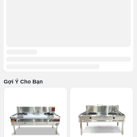
Gợi Ý Cho Bạn
>>> Tham khảo
báo giá
Bếp Á 2 họng gas 1m8
mới nhất
quạt thổi 120W
Một số điểm cần chú ý khi sử