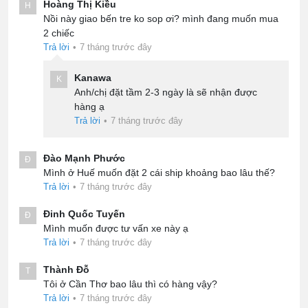
Hoàng Thị Kiều
H
Nồi này giao bến tre ko sop ơi? mình đang muốn mua
2 chiếc
Trả lời
•
7 tháng trước đây
Kanawa
K
Anh/chị đặt tầm 2-3 ngày là sẽ nhận được
hàng ạ
Trả lời
•
7 tháng trước đây
Đào Mạnh Phước
Đ
Mình ở Huế muốn đặt 2 cái ship khoảng bao lâu thế?
Trả lời
•
7 tháng trước đây
Đinh Quốc Tuyến
Đ
Mình muốn được tư vấn xe này ạ
Trả lời
•
7 tháng trước đây
Thành Đỗ
T
Tôi ở Cần Thơ bao lâu thì có hàng vậy?
Trả lời
•
7 tháng trước đây