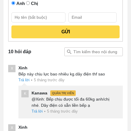
Anh
Chị
10 hỏi đáp
Xinh
X
Bếp này chịu lực bao nhiêu kg.dây điện thf sao
Trả lời
•
5 tháng trước đây
Kanawa
K
QUẢN TRỊ VIÊN
@Xinh: Bếp chịu được tối đa 60kg anh/chị
nhé. Dây điện có sẵn liền bếp ạ
Trả lời
•
5 tháng trước đây
Xinh
X