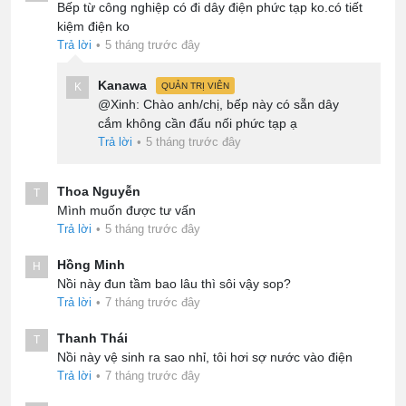
Bếp từ công nghiệp có đi dây điện phức tạp ko.có tiết
kiệm điện ko
Trả lời
•
5 tháng trước đây
Kanawa
K
QUẢN TRỊ VIÊN
@Xinh: Chào anh/chị, bếp này có sẵn dây
cắm không cần đấu nối phức tạp ạ
Trả lời
•
5 tháng trước đây
Thoa Nguyễn
T
Mình muốn được tư vấn
Trả lời
•
5 tháng trước đây
Hồng Minh
H
Nồi này đun tầm bao lâu thì sôi vậy sop?
Trả lời
•
7 tháng trước đây
Thanh Thái
T
Nồi này vệ sinh ra sao nhỉ, tôi hơi sợ nước vào điện
Trả lời
•
7 tháng trước đây