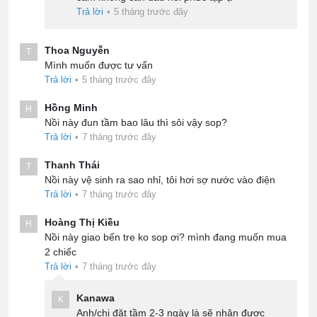
Trả lời
•
5 tháng trước đây
Thoa Nguyễn
T
Mình muốn được tư vấn
Trả lời
•
5 tháng trước đây
Hồng Minh
H
Nồi này đun tầm bao lâu thì sôi vậy sop?
Trả lời
•
7 tháng trước đây
Thanh Thái
T
Nồi này vệ sinh ra sao nhỉ, tôi hơi sợ nước vào điện
Trả lời
•
7 tháng trước đây
Hoàng Thị Kiều
H
Nồi này giao bến tre ko sop ơi? mình đang muốn mua
2 chiếc
Trả lời
•
7 tháng trước đây
Kanawa
K
Anh/chị đặt tầm 2-3 ngày là sẽ nhận được