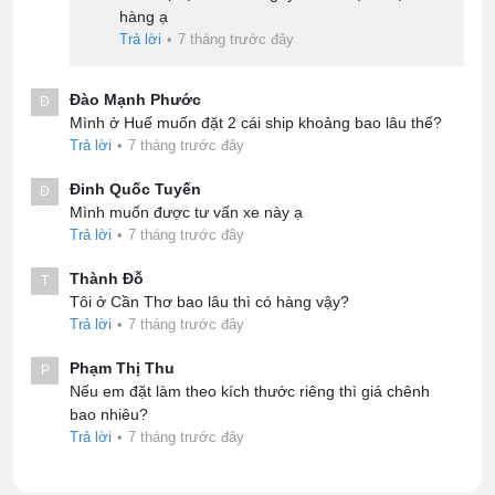
hàng ạ
Trả lời
•
7 tháng trước đây
Đào Mạnh Phước
Đ
Mình ở Huế muốn đặt 2 cái ship khoảng bao lâu thế?
Trả lời
•
7 tháng trước đây
Đinh Quốc Tuyến
Đ
Mình muốn được tư vấn xe này ạ
Trả lời
•
7 tháng trước đây
Thành Đỗ
T
Tôi ở Cần Thơ bao lâu thì có hàng vậy?
Trả lời
•
7 tháng trước đây
Phạm Thị Thu
P
Nếu em đặt làm theo kích thước riêng thì giá chênh
bao nhiêu?
Trả lời
•
7 tháng trước đây