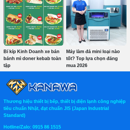
Bí kíp Kinh Doanh xe bán
Máy làm đá mini loại nào
bánh mì doner kebab toàn
tốt? Top lựa chọn đáng
tập
mua 2026
Thương hiệu thiết bị bếp, thiết bị điện lạnh công nghiệp
tiêu chuẩn Nhật, đạt chuẩn JIS (Japan Industrial
Standard)
Hotline/Zalo:
0915 86 1515