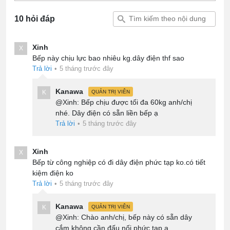
10 hỏi đáp
Xinh
X
Bếp này chịu lực bao nhiêu kg.dây điện thf sao
Trả lời
•
5 tháng trước đây
Kanawa
K
QUẢN TRỊ VIÊN
@Xinh: Bếp chịu được tối đa 60kg anh/chị
nhé. Dây điện có sẵn liền bếp ạ
Trả lời
•
5 tháng trước đây
Xinh
X
Bếp từ công nghiệp có đi dây điện phức tạp ko.có tiết
kiệm điện ko
Trả lời
•
5 tháng trước đây
Kanawa
K
QUẢN TRỊ VIÊN
@Xinh: Chào anh/chị, bếp này có sẵn dây
cắm không cần đấu nối phức tạp ạ