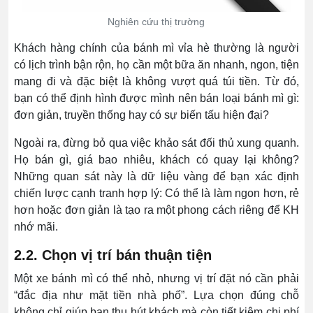
Nghiên cứu thị trường
Khách hàng chính của bánh mì vỉa hè thường là người
có lịch trình bận rộn, họ cần một bữa ăn nhanh, ngon, tiện
mang đi và đặc biệt là không vượt quá túi tiền. Từ đó,
bạn có thể định hình được mình nên bán loại bánh mì gì:
đơn giản, truyền thống hay có sự biến tấu hiện đại?
Ngoài ra, đừng bỏ qua việc khảo sát đối thủ xung quanh.
Họ bán gì, giá bao nhiêu, khách có quay lại không?
Những quan sát này là dữ liệu vàng để bạn xác định
chiến lược cạnh tranh hợp lý: Có thể là làm ngon hơn, rẻ
hơn hoặc đơn giản là tạo ra một phong cách riêng để KH
nhớ mãi.
2.2. Chọn vị trí bán thuận tiện
Một xe bánh mì có thể nhỏ, nhưng vị trí đặt nó cần phải
“đắc địa như mặt tiền nhà phố”. Lựa chọn đúng chỗ
không chỉ giúp bạn thu hút khách mà còn tiết kiệm chi phí