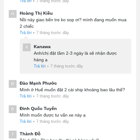
Trả lời
•
7 tháng trước đây
Hoàng Thị Kiều
H
Nồi này giao bến tre ko sop ơi? mình đang muốn mua
2 chiếc
Trả lời
•
7 tháng trước đây
Kanawa
K
Anh/chị đặt tầm 2-3 ngày là sẽ nhận được
hàng ạ
Trả lời
•
7 tháng trước đây
Đào Mạnh Phước
Đ
Mình ở Huế muốn đặt 2 cái ship khoảng bao lâu thế?
Trả lời
•
7 tháng trước đây
Đinh Quốc Tuyến
Đ
Mình muốn được tư vấn xe này ạ
Trả lời
•
7 tháng trước đây
Thành Đỗ
T