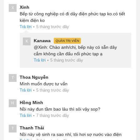
Xinh
X
Bếp từ công nghiệp có đi dây điện phức tạp ko.có tiết
kiệm điện ko
Trả lời
•
5 tháng trước đây
Kanawa
K
QUẢN TRỊ VIÊN
@Xinh: Chào anh/chị, bếp này có sẵn dây
cắm không cần đấu nối phức tạp ạ
Trả lời
•
5 tháng trước đây
Thoa Nguyễn
T
Mình muốn được tư vấn
Trả lời
•
5 tháng trước đây
Hồng Minh
H
Nồi này đun tầm bao lâu thì sôi vậy sop?
Trả lời
•
7 tháng trước đây
Thanh Thái
T
Nồi này vệ sinh ra sao nhỉ, tôi hơi sợ nước vào điện