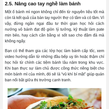
2.5. Nâng cao tay nghề làm bánh
Một ổ bánh mì ngon không chỉ đến từ nguyên liệu tốt mà
còn là kết quả của bàn tay người thợ có tâm và có tầm. Vì
vậy, đừng ngần ngại đầu tư thời gian học hỏi cách
nướng vỏ bánh đạt độ giòn lý tưởng, kỹ thuật làm pate
mịn béo, hay cách cân bằng vị sốt sao cho đậm đà mà
không ngấy.
Bạn có thể tham gia các lớp học làm bánh cấp tốc, xem
video hướng dẫn từ những đầu bếp uy tín hoặc thậm chí
học hỏi từ chính các tiệm bánh lâu năm trong khu vực.
Khi bạn thực sự làm chủ được công thức riêng biệt cho
món bánh mì của mình, đó sẽ là “vũ khí bí mật” giúp quán
bạn nổi bật giữa thị trường cạnh tranh.