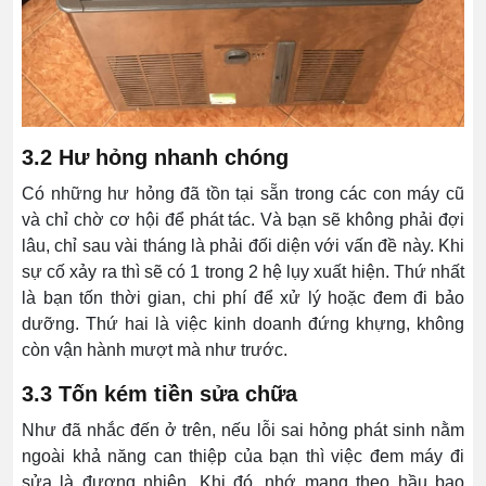
3.2 Hư hỏng nhanh chóng
Có những hư hỏng đã tồn tại sẵn trong các con máy cũ
và chỉ chờ cơ hội để phát tác. Và bạn sẽ không phải đợi
lâu, chỉ sau vài tháng là phải đối diện với vấn đề này. Khi
sự cố xảy ra thì sẽ có 1 trong 2 hệ lụy xuất hiện. Thứ nhất
là bạn tốn thời gian, chi phí để xử lý hoặc đem đi bảo
dưỡng. Thứ hai là việc kinh doanh đứng khựng, không
còn vận hành mượt mà như trước.
3.3 Tốn kém tiền sửa chữa
Như đã nhắc đến ở trên, nếu lỗi sai hỏng phát sinh nằm
ngoài khả năng can thiệp của bạn thì việc đem máy đi
sửa là đương nhiên. Khi đó, nhớ mang theo hầu bao