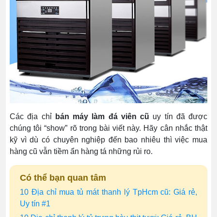
Các địa chỉ
bán máy làm đá viên cũ
uy tín
đã được
chúng tôi “show” rõ trong bài viết này. Hãy cân nhắc thật
kỹ vì dù có chuyên nghiệp đến bao nhiêu thì việc mua
hàng cũ vẫn tiềm ẩn hàng tá những rủi ro.
Có thể bạn quan tâm
10 Địa chỉ mua tủ mát thanh lý TpHcm cũ: Giá rẻ,
Uy tín #1