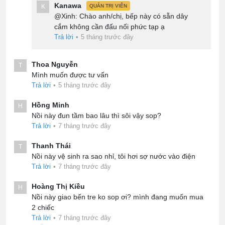
Kanawa
K
QUẢN TRỊ VIÊN
@Xinh: Chào anh/chị, bếp này có sẵn dây
cắm không cần đấu nối phức tạp ạ
Trả lời
•
5 tháng trước đây
Thoa Nguyễn
T
Mình muốn được tư vấn
Trả lời
•
5 tháng trước đây
Hồng Minh
H
Nồi này đun tầm bao lâu thì sôi vậy sop?
Trả lời
•
7 tháng trước đây
Thanh Thái
T
Nồi này vệ sinh ra sao nhỉ, tôi hơi sợ nước vào điện
Trả lời
•
7 tháng trước đây
Hoàng Thị Kiều
H
Nồi này giao bến tre ko sop ơi? mình đang muốn mua
2 chiếc
Trả lời
•
7 tháng trước đây