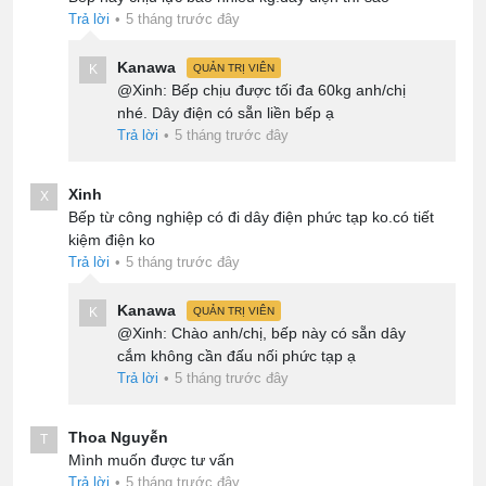
Trả lời
•
5 tháng trước đây
Kanawa
K
QUẢN TRỊ VIÊN
@Xinh: Bếp chịu được tối đa 60kg anh/chị
nhé. Dây điện có sẵn liền bếp ạ
Trả lời
•
5 tháng trước đây
Xinh
X
Bếp từ công nghiệp có đi dây điện phức tạp ko.có tiết
kiệm điện ko
Trả lời
•
5 tháng trước đây
Kanawa
K
QUẢN TRỊ VIÊN
@Xinh: Chào anh/chị, bếp này có sẵn dây
cắm không cần đấu nối phức tạp ạ
Trả lời
•
5 tháng trước đây
Thoa Nguyễn
T
Mình muốn được tư vấn
Trả lời
•
5 tháng trước đây