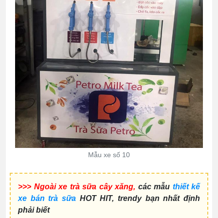
Mẫu xe số 10
>>> Ngoài xe trà sữa cây xăng,
các mẫu
thiết kế
xe bán trà sữa
HOT HIT, trendy bạn nhất định
phải biết