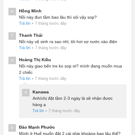
Hồng Minh
H
Nồi này đun tầm bao lâu thì sôi vậy sop?
Trả lời
•
7 tháng trước đây
Thanh Thái
T
Nồi này vệ sinh ra sao nhỉ, tôi hơi sợ nước vào điện
Trả lời
•
7 tháng trước đây
Hoàng Thị Kiều
H
Nồi này giao bến tre ko sop ơi? mình đang muốn mua
2 chiếc
Trả lời
•
7 tháng trước đây
Kanawa
K
Anh/chị đặt tầm 2-3 ngày là sẽ nhận được
hàng ạ
Trả lời
•
7 tháng trước đây
Đào Mạnh Phước
Đ
Mình ở Huế muốn đặt 2 cái ship khoảng bao lâu thế?