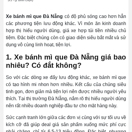
5/5 - (2 bình chọn)
Xe bánh mì que Đà Nẵng
có độ phủ sóng cao hơn hẳn
các phương tiện lưu động khác. Vì món ăn kinh doanh
hợp thị hiếu người dùng, giá xe hợp túi tiền nhiều chủ
tiệm. Đặc biệt chúng còn có giao diện siêu bắt mắt và sử
dụng vô cùng linh hoạt, tiện lợi.
1. Xe bánh mì que Đà Nẵng giá bao
nhiêu? Có đắt không?
So với các dòng xe đẩy lưu động khác, xe bánh mì que
có tạo hình mi nhon hơn nhiều. Kết cấu của chúng siêu
tinh gọn, đơn giản mà tiện lợi nên được nhiều người yêu
thích. Tại thị trường Đà Nẵng, nắm rõ thị hiếu người dùng
nên rất nhiều doanh nghiệp đầu tư cho mặt hàng này.
Sức cạnh tranh lớn giữa các đơn vị cùng với sự tối ưu về
kích cỡ đã giúp deal giá sản phẩm xuống mức phí cực
phải chăng, chỉ từ 6,5-13 triệu đồng. Đặc biệt, phương