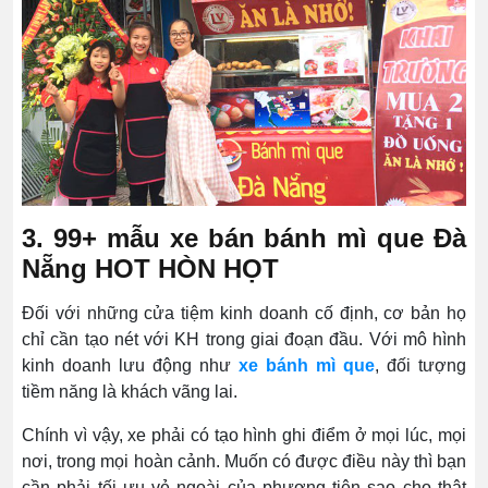
3. 99+ mẫu xe bán bánh mì que Đà
Nẵng HOT HÒN HỌT
Đối với những cửa tiệm kinh doanh cố định, cơ bản họ
chỉ cần tạo nét với KH trong giai đoạn đầu. Với mô hình
kinh doanh lưu động như
xe bánh mì que
, đối tượng
tiềm năng là khách vãng lai.
Chính vì vậy, xe phải có tạo hình ghi điểm ở mọi lúc, mọi
nơi, trong mọi hoàn cảnh. Muốn có được điều này thì bạn
cần phải tối ưu vẻ ngoài của phương tiện sao cho thật