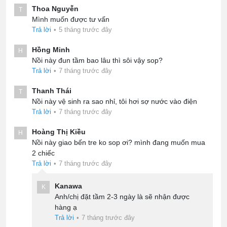
Thoa Nguyễn
T
Mình muốn được tư vấn
Trả lời
•
5 tháng trước đây
Hồng Minh
H
Nồi này đun tầm bao lâu thì sôi vậy sop?
Trả lời
•
7 tháng trước đây
Thanh Thái
T
Nồi này vệ sinh ra sao nhỉ, tôi hơi sợ nước vào điện
Trả lời
•
7 tháng trước đây
Hoàng Thị Kiều
H
Nồi này giao bến tre ko sop ơi? mình đang muốn mua
2 chiếc
Trả lời
•
7 tháng trước đây
Kanawa
K
Anh/chị đặt tầm 2-3 ngày là sẽ nhận được
hàng ạ
Trả lời
•
7 tháng trước đây