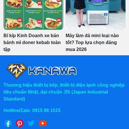
Bí kíp Kinh Doanh xe bán
Máy làm đá mini loại nào
bánh mì doner kebab toàn
tốt? Top lựa chọn đáng
tập
mua 2026
Thương hiệu thiết bị bếp, thiết bị điện lạnh công nghiệp
tiêu chuẩn Nhật, đạt chuẩn JIS (Japan Industrial
Standard)
Hotline/Zalo:
0915 86 1515