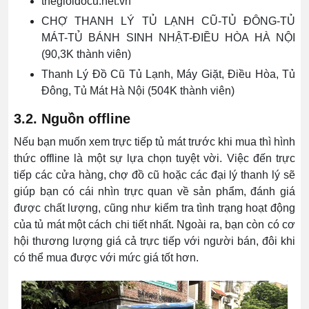
thegioidocu.net.vn
CHỢ THANH LÝ TỦ LẠNH CŨ-TỦ ĐÔNG-TỦ
MÁT-TỦ BÁNH SINH NHẬT-ĐIỀU HÒA HÀ NỘI
(90,3K thành viên)
Thanh Lý Đồ Cũ Tủ Lạnh, Máy Giặt, Điều Hòa, Tủ
Đông, Tủ Mát Hà Nội (504K thành viên)
3.2. Nguồn offline
Nếu bạn muốn xem trực tiếp tủ mát trước khi mua thì hình
thức offline là một sự lựa chọn tuyệt vời. Việc đến trực
tiếp các cửa hàng, chợ đồ cũ hoặc các đại lý thanh lý sẽ
giúp bạn có cái nhìn trực quan về sản phẩm, đánh giá
được chất lượng, cũng như kiểm tra tình trạng hoạt động
của tủ mát một cách chi tiết nhất. Ngoài ra, bạn còn có cơ
hội thương lượng giá cả trực tiếp với người bán, đôi khi
có thể mua được với mức giá tốt hơn.