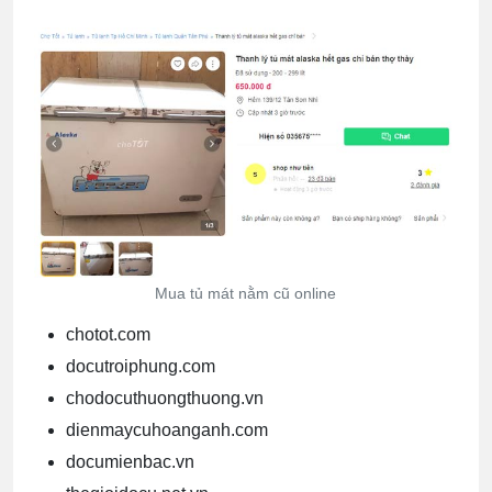
Mua tủ mát nằm cũ online
chotot.com
docutroiphung.com
chodocuthuongthuong.vn
dienmaycuhoanganh.com
documienbac.vn