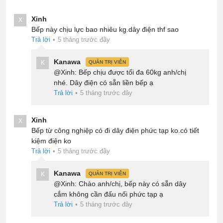
Xinh
X
Bếp này chịu lực bao nhiêu kg.dây điện thf sao
Trả lời
•
5 tháng trước đây
Kanawa
K
QUẢN TRỊ VIÊN
@Xinh: Bếp chịu được tối đa 60kg anh/chị
nhé. Dây điện có sẵn liền bếp ạ
Trả lời
•
5 tháng trước đây
Xinh
X
Bếp từ công nghiệp có đi dây điện phức tạp ko.có tiết
kiệm điện ko
Trả lời
•
5 tháng trước đây
Kanawa
K
QUẢN TRỊ VIÊN
@Xinh: Chào anh/chị, bếp này có sẵn dây
cắm không cần đấu nối phức tạp ạ
Trả lời
•
5 tháng trước đây