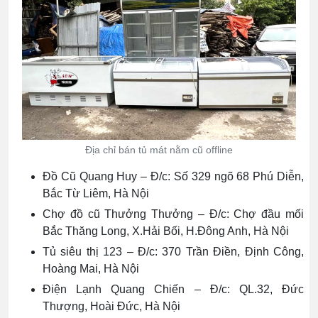
Địa chỉ bán tủ mát nằm cũ offline
Đồ Cũ Quang Huy – Đ/c: Số 329 ngõ 68 Phú Diễn,
Bắc Từ Liêm, Hà Nội
Chợ đồ cũ Thưởng Thưởng – Đ/c: Chợ đầu mối
Bắc Thăng Long, X.Hải Bối, H.Đông Anh, Hà Nội
Tủ siêu thị 123 – Đ/c: 370 Trần Điền, Định Công,
Hoàng Mai, Hà Nội
Điện Lạnh Quang Chiến – Đ/c: QL.32, Đức
Thượng, Hoài Đức, Hà Nội