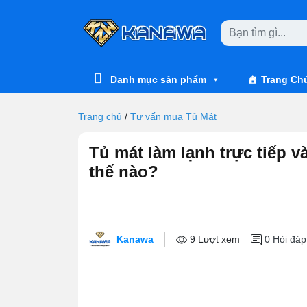
Skip to main content
Danh mục sản phẩm
Trang Ch
Trang chủ
/
Tư vấn mua Tủ Mát
Tủ mát làm lạnh trực tiếp v
thế nào?
Kanawa
9 Lượt xem
0
Hỏi đáp