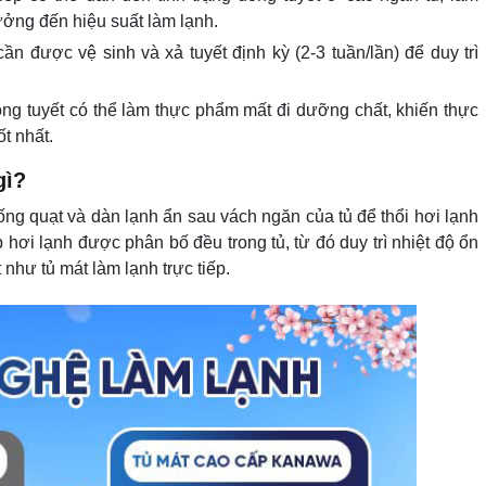
ưởng đến hiệu suất làm lạnh.
cần được vệ sinh và xả tuyết định kỳ (2-3 tuần/lần) để duy trì
óng tuyết có thể làm thực phẩm mất đi dưỡng chất, khiến thực
t nhất.
gì?
ống quạt và dàn lạnh ẩn sau vách ngăn của tủ để thổi hơi lạnh
hơi lạnh được phân bố đều trong tủ, từ đó duy trì nhiệt độ ổn
như tủ mát làm lạnh trực tiếp.