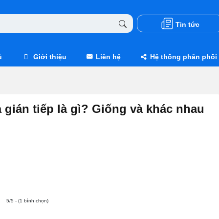
Tin tức
ủ
Giới thiệu
Liên hệ
Hệ thống phân phối
à gián tiếp là gì? Giống và khác nhau
5/5 - (1 bình chọn)