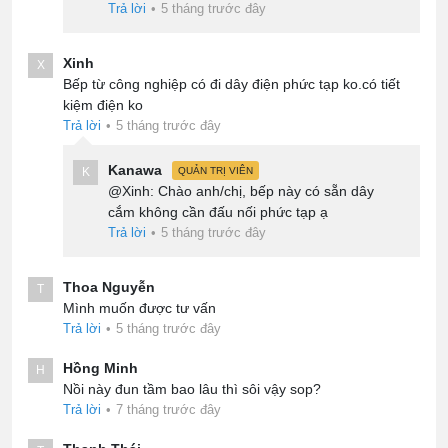
Trả lời
•
5 tháng trước đây
Xinh
X
Bếp từ công nghiệp có đi dây điện phức tạp ko.có tiết
kiệm điện ko
Trả lời
•
5 tháng trước đây
Kanawa
K
QUẢN TRỊ VIÊN
@Xinh: Chào anh/chị, bếp này có sẵn dây
cắm không cần đấu nối phức tạp ạ
Trả lời
•
5 tháng trước đây
Thoa Nguyễn
T
Mình muốn được tư vấn
Trả lời
•
5 tháng trước đây
Hồng Minh
H
Nồi này đun tầm bao lâu thì sôi vậy sop?
Trả lời
•
7 tháng trước đây