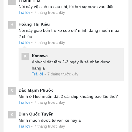
Thanh Thái
T
Nồi này vệ sinh ra sao nhỉ, tôi hơi sợ nước vào điện
Trả lời
•
7 tháng trước đây
Hoàng Thị Kiều
H
Nồi này giao bến tre ko sop ơi? mình đang muốn mua
2 chiếc
Trả lời
•
7 tháng trước đây
Kanawa
K
Anh/chị đặt tầm 2-3 ngày là sẽ nhận được
hàng ạ
Trả lời
•
7 tháng trước đây
Đào Mạnh Phước
Đ
Mình ở Huế muốn đặt 2 cái ship khoảng bao lâu thế?
Trả lời
•
7 tháng trước đây
Đinh Quốc Tuyến
Đ
Mình muốn được tư vấn xe này ạ
Trả lời
•
7 tháng trước đây