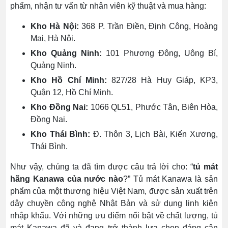
phẩm, nhận tư vấn từ nhân viên kỹ thuật và mua hàng:
Kho Hà Nội:
368 P. Trần Điền, Định Công, Hoàng
Mai, Hà Nội.
Kho Quảng Ninh:
101 Phương Đông, Uông Bí,
Quảng Ninh.
Kho Hồ Chí Minh:
827/28 Hà Huy Giáp, KP3,
Quận 12, Hồ Chí Minh.
Kho Đồng Nai:
1066 QL51, Phước Tân, Biên Hòa,
Đồng Nai.
Kho Thái Bình:
Đ. Thôn 3, Lịch Bài, Kiến Xương,
Thái Bình.
Như vậy, chúng ta đã tìm được câu trả lời cho: “
tủ mát
hãng Kanawa của nước nào
?” Tủ mát Kanawa là sản
phẩm của một thương hiệu Việt Nam, được sản xuất trên
dây chuyền công nghệ Nhật Bản và sử dụng linh kiện
nhập khẩu. Với những ưu điểm nổi bật về chất lượng, tủ
mát Kanawa đã và đang trở thành lựa chọn đáng cân