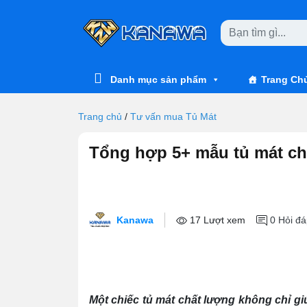
Skip to main content
Danh mục sản phẩm
Trang Ch
Trang chủ
/
Tư vấn mua Tủ Mát
Tổng hợp 5+ mẫu tủ mát cho
Kanawa
17 Lượt xem
0
Hỏi đá
Một chiếc tủ mát chất lượng không chỉ 