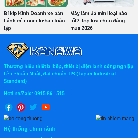
Bí kíp Kinh Doanh xe bán
Máy làm đá mini loại nào
bánh mì doner kebab toàn
tốt? Top lựa chọn đáng
tập
mua 2026
Thương hiệu thiết bị bếp, thiết bị điện lạnh công nghiệp
tiêu chuẩn Nhật, đạt chuẩn JIS (Japan Industrial
Standard)
Hotline/Zalo:
0915 86 1515
Hệ thống chi nhánh