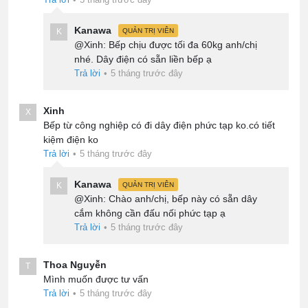
Kanawa
K
QUẢN TRỊ VIÊN
@Xinh: Bếp chịu được tối đa 60kg anh/chị
nhé. Dây điện có sẵn liền bếp ạ
Trả lời
•
5 tháng trước đây
Xinh
X
Bếp từ công nghiệp có đi dây điện phức tạp ko.có tiết
kiệm điện ko
Trả lời
•
5 tháng trước đây
Kanawa
K
QUẢN TRỊ VIÊN
@Xinh: Chào anh/chị, bếp này có sẵn dây
cắm không cần đấu nối phức tạp ạ
Trả lời
•
5 tháng trước đây
Thoa Nguyễn
T
Mình muốn được tư vấn
Trả lời
•
5 tháng trước đây