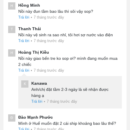
Hồng Minh
H
Nồi này đun tầm bao lâu thì sôi vậy sop?
Trả lời
•
7 tháng trước đây
Thanh Thái
T
Nồi này vệ sinh ra sao nhỉ, tôi hơi sợ nước vào điện
Trả lời
•
7 tháng trước đây
Hoàng Thị Kiều
H
Nồi này giao bến tre ko sop ơi? mình đang muốn mua
2 chiếc
Trả lời
•
7 tháng trước đây
Kanawa
K
Anh/chị đặt tầm 2-3 ngày là sẽ nhận được
hàng ạ
Trả lời
•
7 tháng trước đây
Đào Mạnh Phước
Đ
Mình ở Huế muốn đặt 2 cái ship khoảng bao lâu thế?
Trả lời
•
7 tháng trước đây