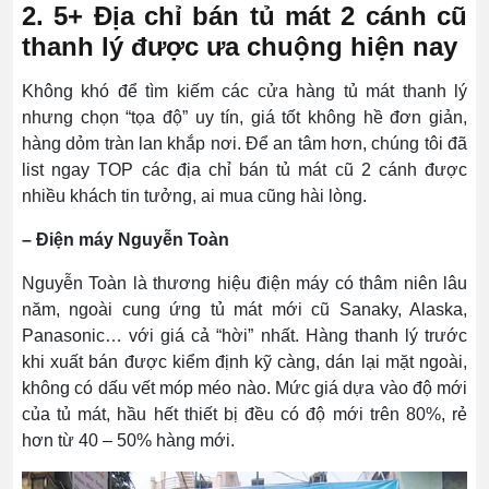
2. 5+ Địa chỉ bán tủ mát 2 cánh cũ
thanh lý được ưa chuộng hiện nay
Không khó để tìm kiếm các cửa hàng tủ mát thanh lý
nhưng chọn “tọa độ” uy tín, giá tốt không hề đơn giản,
hàng dỏm tràn lan khắp nơi. Để an tâm hơn, chúng tôi đã
list ngay TOP các địa chỉ bán tủ mát cũ 2 cánh được
nhiều khách tin tưởng, ai mua cũng hài lòng.
– Điện máy Nguyễn Toàn
Nguyễn Toàn là thương hiệu điện máy có thâm niên lâu
năm, ngoài cung ứng tủ mát mới cũ Sanaky, Alaska,
Panasonic… với giá cả “hời” nhất. Hàng thanh lý trước
khi xuất bán được kiểm định kỹ càng, dán lại mặt ngoài,
không có dấu vết móp méo nào. Mức giá dựa vào độ mới
của tủ mát, hầu hết thiết bị đều có độ mới trên 80%, rẻ
hơn từ 40 – 50% hàng mới.