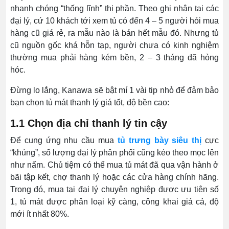
nhanh chóng “thống lĩnh” thị phần. Theo ghi nhận tại các
đại lý, cứ 10 khách tới xem tủ có đến 4 – 5 người hỏi mua
hàng cũ giá rẻ, ra mẫu nào là bán hết mẫu đó. Nhưng tủ
cũ nguồn gốc khá hỗn tạp, người chưa có kinh nghiệm
thường mua phải hàng kém bền, 2 – 3 tháng đã hỏng
hóc.
Đừng lo lắng, Kanawa sẽ bật mí 1 vài tip nhỏ để đảm bảo
bạn chọn tủ mát thanh lý giá tốt, độ bền cao:
1.1 Chọn địa chỉ thanh lý tin cậy
Để cung ứng nhu cầu mua
tủ trưng bày siêu thị
cực
“khủng”, số lượng đại lý phân phối cũng kéo theo mọc lên
như nấm. Chủ tiệm có thể mua tủ mát đã qua vận hành ở
bãi tập kết, chợ thanh lý hoặc các cửa hàng chính hãng.
Trong đó, mua tại đại lý chuyên nghiệp được ưu tiên số
1, tủ mát được phân loại kỹ càng, công khai giá cả, độ
mới ít nhất 80%.