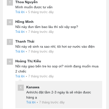
Thoa Nguyễn
T
Mình muốn được tư vấn
Trả lời
•
5 tháng trước đây
Hồng Minh
H
Nồi này đun tầm bao lâu thì sôi vậy sop?
Trả lời
•
7 tháng trước đây
Thanh Thái
T
Nồi này vệ sinh ra sao nhỉ, tôi hơi sợ nước vào điện
Trả lời
•
7 tháng trước đây
Hoàng Thị Kiều
H
Nồi này giao bến tre ko sop ơi? mình đang muốn mua
2 chiếc
Trả lời
•
7 tháng trước đây
Kanawa
K
Anh/chị đặt tầm 2-3 ngày là sẽ nhận được
hàng ạ
Trả lời
•
7 tháng trước đây