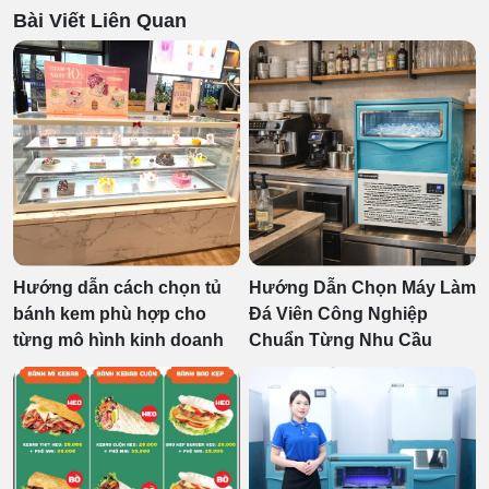
Bài Viết Liên Quan
Hướng dẫn cách chọn tủ
Hướng Dẫn Chọn Máy Làm
bánh kem phù hợp cho
Đá Viên Công Nghiệp
từng mô hình kinh doanh
Chuẩn Từng Nhu Cầu