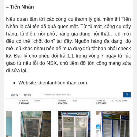
– Tiến Nhân
Nếu quan tâm tới các công cụ thanh lý giá mềm thì Tiến
Nhân là cái tên đã quá quen mặt. Từ tủ mát, công cụ đẩy
hàng, tủ điện, nồi phở, hàng gia dụng nội thất… cũ mới
đều có thể “chốt đơn” tại đây. Nguồn hàng đa dạng, độ
mới cũ khác nhau nên để mua được tủ tốt bạn phải check
kỹ. Đại lý cho phép đổi trả 1:1 trong vòng 7 ngày từ lúc
giao tủ nếu lỗi do NSX, chủ tiệm đỡ tốn công mang sửa
đi sửa lại.
Website: dienlanhtiennhan.com