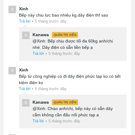
Xinh
X
Bếp này chịu lực bao nhiêu kg.dây điện thf sao
Trả lời
•
5 tháng trước đây
Kanawa
K
QUẢN TRỊ VIÊN
@Xinh: Bếp chịu được tối đa 60kg anh/chị
nhé. Dây điện có sẵn liền bếp ạ
Trả lời
•
5 tháng trước đây
Xinh
X
Bếp từ công nghiệp có đi dây điện phức tạp ko.có tiết
kiệm điện ko
Trả lời
•
5 tháng trước đây
Kanawa
K
QUẢN TRỊ VIÊN
@Xinh: Chào anh/chị, bếp này có sẵn dây
cắm không cần đấu nối phức tạp ạ
Trả lời
•
5 tháng trước đây