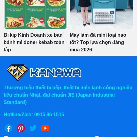
Bí kíp Kinh Doanh xe bán
Máy làm đá mini loại nào
bánh mì doner kebab toàn
tốt? Top lựa chọn đáng
tập
mua 2026
Thương hiệu thiết bị bếp, thiết bị điện lạnh công nghiệp
tiêu chuẩn Nhật, đạt chuẩn JIS (Japan Industrial
Standard)
Hotline/Zalo:
0915 86 1515