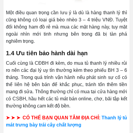
Một điều quan trọng cần lưu ý là dù là hàng thanh lý thì
cũng không có loại giá bèo nhèo 3 – 4 triệu VNĐ. Tuyệt
đối không ham đồ rẻ mà mua các mặt hàng này, tuy mặt
ngoài nhìn mới tinh nhưng bên trong đã bị tàn phá
nghiêm trọng.
1.4 Ưu tiên bảo hành dài hạn
Cuối cùng là CĐBH đi kèm, do mua tủ thanh lý nhiều rủi
ro nên các đại lý uy tín thường kèm theo phiếu BH 3 – 6
tháng. Trong quá trình vận hành nếu phát sinh sự cố có
thể liên hệ bên bán để khắc phục, tránh tốn thêm tiền
mang đi sửa. Thông thường chỉ có mua tại cửa hàng mới
có CSBH, hầu hết các tủ mát bán online, chợ, bãi tập kết
thường không cam kết độ bền.
➤ ➤ ➤ CÓ THỂ BẠN QUAN TÂM ĐỊA CHỈ:
Thanh lý tủ
mát trưng bày trái cây chất lượng