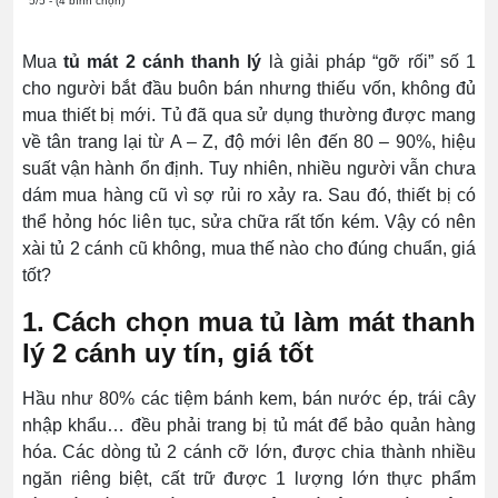
5/5 - (4 bình chọn)
Mua
tủ mát 2 cánh thanh lý
là giải pháp “gỡ rối” số 1
cho người bắt đầu buôn bán nhưng thiếu vốn, không đủ
mua thiết bị mới. Tủ đã qua sử dụng thường được mang
về tân trang lại từ A – Z, độ mới lên đến 80 – 90%, hiệu
suất vận hành ổn định. Tuy nhiên, nhiều người vẫn chưa
dám mua hàng cũ vì sợ rủi ro xảy ra. Sau đó, thiết bị có
thể hỏng hóc liên tục, sửa chữa rất tốn kém. Vậy có nên
xài tủ 2 cánh cũ không, mua thế nào cho đúng chuẩn, giá
tốt?
1. Cách chọn mua tủ làm mát thanh
lý 2 cánh uy tín, giá tốt
Hầu như 80% các tiệm bánh kem, bán nước ép, trái cây
nhập khẩu… đều phải trang bị tủ mát để bảo quản hàng
hóa. Các dòng tủ 2 cánh cỡ lớn, được chia thành nhiều
ngăn riêng biệt, cất trữ được 1 lượng lớn thực phẩm