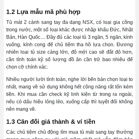
1.2 Lựa mẫu mã phù hợp
Tủ mát 2 cánh sang tay đa dạng NSX, có loại gia công
trong nước, một số loại khác được nhập khẩu Đức, Nhật
Bản, Hàn Quốc… Đầy đủ các loại tủ 3 ngăn, 5 ngăn, kính
vuông, kính cong để chủ tiệm tha hồ lựa chọn. Đương
nhiên loại tủ size càng lớn, độ mới cao sẽ đắt đỏ hơn,
cần tính toán kỹ số lượng đồ ăn cần trữ bao nhiêu để
chọn cỡ chính xác.
Nhiều người lười tính toán, nghe lời bên bán chọn loại to
nhất, mang về sử dụng không hết công năng rất tốn kém
tiền. Khi mua cần check kỹ linh kiện từ trong ra ngoài,
nếu có dấu hiệu lỏng lẻo, xuống cấp thì tuyệt đối không
nên mang về.
1.3 Cân đối giá thành & ví tiền
Các chủ tiệm chủ động tìm mua tủ mát sang tay thường