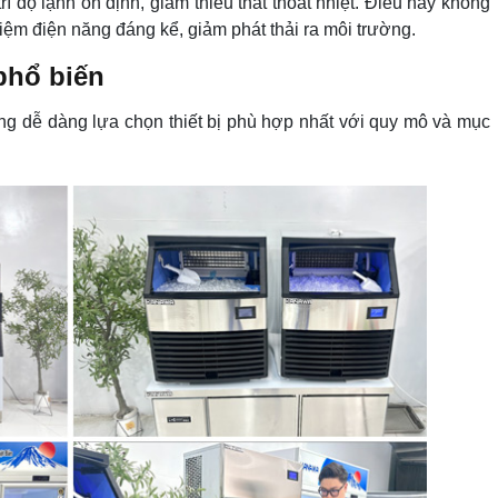
trì độ lạnh ổn định, giảm thiểu thất thoát nhiệt. Điều này không
t kiệm điện năng đáng kể, giảm phát thải ra môi trường.
 phổ biến
ùng dễ dàng lựa chọn thiết bị phù hợp nhất với quy mô và mục