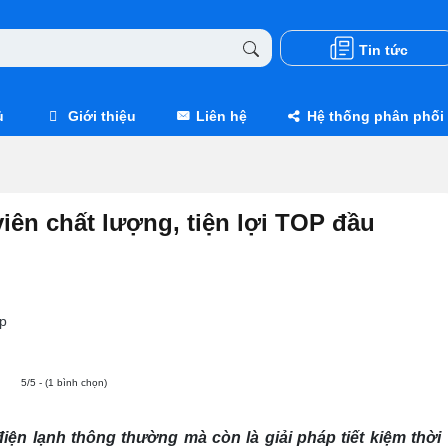
Tin tức
ủ
Giới thiệu
Liên hệ
Hệ thống phân phối
iên chất lượng, tiện lợi TOP đầu
p
5/5 - (1 bình chọn)
điện lạnh thông thường mà còn là giải pháp tiết kiệm thời