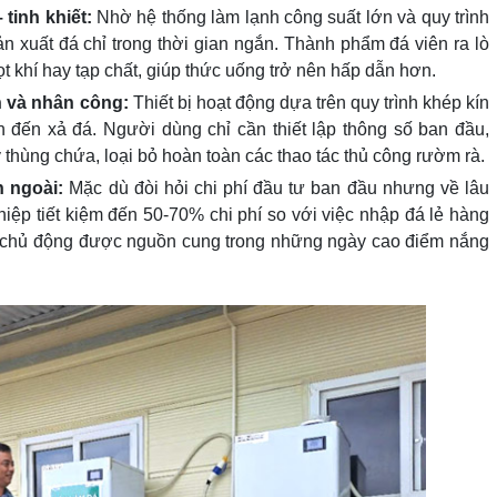
 tinh khiết:
Nhờ hệ thống làm lạnh công suất lớn và quy trình
 xuất đá chỉ trong thời gian ngắn. Thành phẩm đá viên ra lò
ọt khí hay tạp chất, giúp thức uống trở nên hấp dẫn hơn.
n và nhân công:
Thiết bị hoạt động dựa trên quy trình khép kín
 đến xả đá. Người dùng chỉ cần thiết lập thông số ban đầu,
y thùng chứa, loại bỏ hoàn toàn các thao tác thủ công rườm rà.
n ngoài:
Mặc dù đòi hỏi chi phí đầu tư ban đầu nhưng về lâu
hiệp tiết kiệm đến 50-70% chi phí so với việc nhập đá lẻ hàng
ạn chủ động được nguồn cung trong những ngày cao điểm nắng