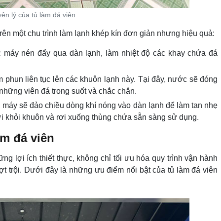
ên lý của tủ làm đá viên
ên một chu trình làm lạnh khép kín đơn giản nhưng hiệu quả:
 máy nén đẩy qua dàn lạnh, làm nhiệt độ các khay chứa đá
hun liên tục lên các khuôn lạnh này. Tại đây, nước sẽ đóng
những viên đá trong suốt và chắc chắn.
, máy sẽ đảo chiều dòng khí nóng vào dàn lạnh để làm tan nhẹ
rời khỏi khuôn và rơi xuống thùng chứa sẵn sàng sử dụng.
àm đá viên
ng lợi ích thiết thực, không chỉ tối ưu hóa quy trình vận hành
 trội. Dưới đây là những ưu điểm nổi bật của tủ làm đá viên