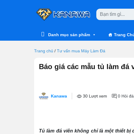
Skip to main content
Danh mục sản phẩm
Trang Ch
Trang chủ
/
Tư vấn mua Máy Làm Đá
Báo giá các mẫu tủ làm đá v
Kanawa
30 Lượt xem
0
Hỏi đá
Tủ làm đá viên không chỉ là một thiết bị 