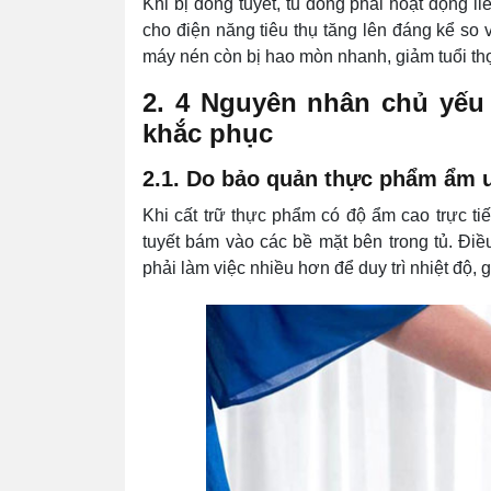
Khi bị đóng tuyết, tủ đông phải hoạt động li
cho điện năng tiêu thụ tăng lên đáng kể so 
máy nén còn bị hao mòn nhanh, giảm tuổi th
2. 4 Nguyên nhân chủ yếu 
khắc phục
2.1. Do bảo quản thực phẩm ẩm 
Khi cất trữ thực phẩm có độ ẩm cao trực tiế
tuyết bám vào các bề mặt bên trong tủ. Đi
phải làm việc nhiều hơn để duy trì nhiệt độ, 