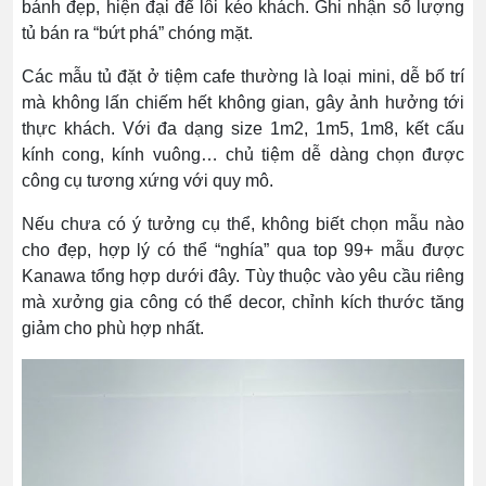
bánh đẹp, hiện đại để lôi kéo khách. Ghi nhận số lượng
tủ bán ra “bứt phá” chóng mặt.
Các mẫu tủ đặt ở tiệm cafe thường là loại mini, dễ bố trí
mà không lấn chiếm hết không gian, gây ảnh hưởng tới
thực khách. Với đa dạng size 1m2, 1m5, 1m8, kết cấu
kính cong, kính vuông… chủ tiệm dễ dàng chọn được
công cụ tương xứng với quy mô.
Nếu chưa có ý tưởng cụ thể, không biết chọn mẫu nào
cho đẹp, hợp lý có thể “nghía” qua top 99+ mẫu được
Kanawa tổng hợp dưới đây. Tùy thuộc vào yêu cầu riêng
mà xưởng gia công có thể decor, chỉnh kích thước tăng
giảm cho phù hợp nhất.