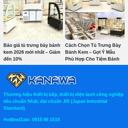
Báo giá tủ trưng bày bánh
Cách Chọn Tủ Trưng Bày
kem 2026 mới nhất – Giảm
Bánh Kem – Gợi Ý Mẫu
đến 10%
Phù Hợp Cho Tiệm Bánh
Thương hiệu thiết bị bếp, thiết bị điện lạnh công nghiệp
tiêu chuẩn Nhật, đạt chuẩn JIS (Japan Industrial
Standard)
Hotline/Zalo:
0915 86 1515