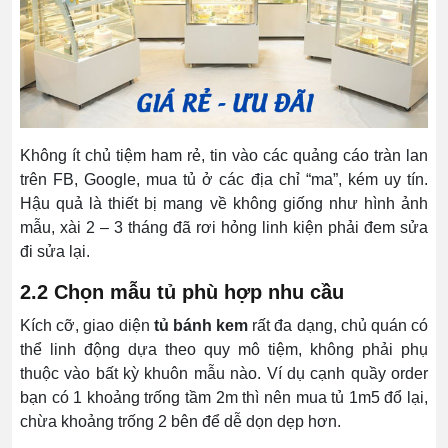
Không ít chủ tiệm ham rẻ, tin vào các quảng cáo tràn lan
trên FB, Google, mua tủ ở các địa chỉ “ma”, kém uy tín.
Hậu quả là thiết bị mang về không giống như hình ảnh
mẫu, xài 2 – 3 tháng đã rơi hỏng linh kiện phải đem sửa
đi sửa lại.
2.2 Chọn mẫu tủ phù hợp nhu cầu
Kích cỡ, giao diện
tủ bánh kem
rất đa dạng, chủ quán có
thể linh động dựa theo quy mô tiệm, không phải phụ
thuộc vào bất kỳ khuôn mẫu nào. Ví dụ cạnh quầy order
bạn có 1 khoảng trống tầm 2m thì nên mua tủ 1m5 đổ lại,
chừa khoảng trống 2 bên để dễ dọn dẹp hơn.