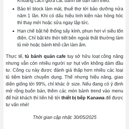
Khoảng cách giữa các bánh để bạn làm theo.
Bảo trì block làm mát, thuê thợ tới bảo dưỡng nửa
năm 1 lần. Khi có dấu hiệu linh kiện nào hỏng hóc
thì thay mới hoặc sửa ngay lập tức.
Hạn chế bật hệ thống sấy kính, phun hơi vì siêu tốn
điện. Chỉ bật khi thời tiết bên ngoài thất thường làm
tủ mờ hoặc bánh khô cần làm ẩm.
Thực tế,
tủ bánh quán cafe
tuy sở hữu loạt công năng
nhưng vẫn còn nhiều người sợ hụt vốn không dám đầu
tư. Công cụ này được đánh giá thấp hơn nhiều các loại
tủ tiệm bánh chuyên dụng. Thế nhưng hiệu năng, giao
diện giống tới 99%, chỉ khác ở size. Nếu đang có ý định
mở rộng buôn bán, thêm các món bánh trend vào menu
để hút khách thì liên hệ tới
thiết bị bếp Kanawa
để được
tư vấn nhé!
Thời gian cập nhật: 30/05/2025