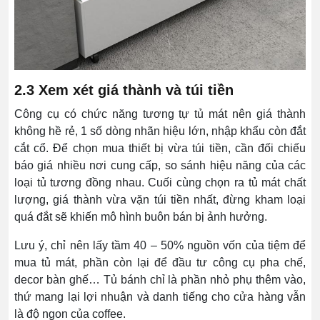
2.3 Xem xét giá thành và túi tiền
Công cụ có chức năng tương tự tủ mát nên giá thành
không hề rẻ, 1 số dòng nhãn hiệu lớn, nhập khẩu còn đắt
cắt cổ. Để chọn mua thiết bị vừa túi tiền, cần đối chiếu
báo giá nhiều nơi cung cấp, so sánh hiệu năng của các
loại tủ tương đồng nhau. Cuối cùng chọn ra tủ mát chất
lượng, giá thành vừa vặn túi tiền nhất, đừng kham loại
quá đắt sẽ khiến mô hình buôn bán bị ảnh hưởng.
Lưu ý, chỉ nên lấy tầm 40 – 50% nguồn vốn của tiệm để
mua tủ mát, phần còn lại để đầu tư công cụ pha chế,
decor bàn ghế… Tủ bánh chỉ là phần nhỏ phụ thêm vào,
thứ mang lại lợi nhuận và danh tiếng cho cửa hàng vẫn
là độ ngon của coffee.