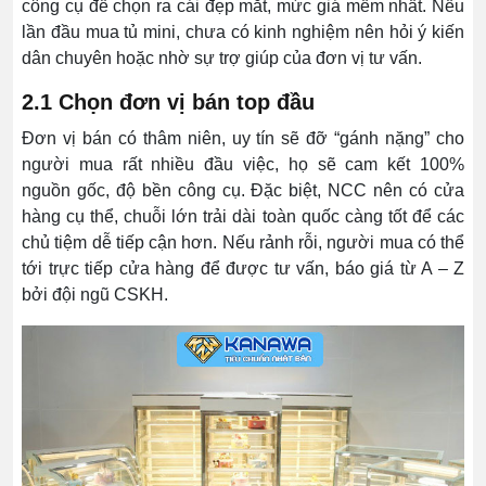
công cụ để chọn ra cái đẹp mắt, mức giá mềm nhất. Nếu
lần đầu mua tủ mini, chưa có kinh nghiệm nên hỏi ý kiến
dân chuyên hoặc nhờ sự trợ giúp của đơn vị tư vấn.
2.1 Chọn đơn vị bán top đầu
Đơn vị bán có thâm niên, uy tín sẽ đỡ “gánh nặng” cho
người mua rất nhiều đầu việc, họ sẽ cam kết 100%
nguồn gốc, độ bền công cụ. Đặc biệt, NCC nên có cửa
hàng cụ thể, chuỗi lớn trải dài toàn quốc càng tốt để các
chủ tiệm dễ tiếp cận hơn. Nếu rảnh rỗi, người mua có thể
tới trực tiếp cửa hàng để được tư vấn, báo giá từ A – Z
bởi đội ngũ CSKH.