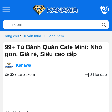
Skip to main content
Trang chủ
/
Tư vấn mua Tủ Bánh Kem
99+ Tủ Bánh Quán Cafe Mini: Nhỏ
gọn, Giá rẻ, Siêu cao cấp
Kanawa
327 Lượt xem
0
Hỏi đáp