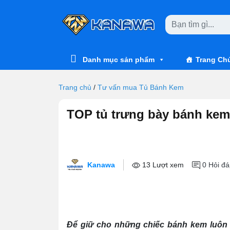
Skip to main content
Danh mục sản phẩm
Trang Ch
Trang chủ
/
Tư vấn mua Tủ Bánh Kem
TOP tủ trưng bày bánh kem 
Kanawa
13 Lượt xem
0
Hỏi đá
Để giữ cho những chiếc bánh kem luôn t