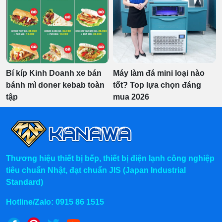
Bí kíp Kinh Doanh xe bán
Máy làm đá mini loại nào
bánh mì doner kebab toàn
tốt? Top lựa chọn đáng
tập
mua 2026
Thương hiệu thiết bị bếp, thiết bị điện lạnh công nghiệp
tiêu chuẩn Nhật, đạt chuẩn JIS (Japan Industrial
Standard)
Hotline/Zalo:
0915 86 1515