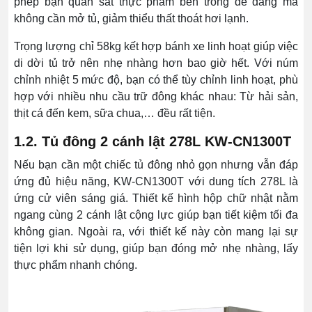
phép bạn quan sát thực phẩm bên trong dễ dàng mà
không cần mở tủ, giảm thiểu thất thoát hơi lạnh.
Trọng lượng chỉ 58kg kết hợp bánh xe linh hoạt giúp việc
di dời tủ trở nên nhẹ nhàng hơn bao giờ hết. Với núm
chỉnh nhiệt 5 mức độ, bạn có thể tùy chỉnh linh hoạt, phù
hợp với nhiều nhu cầu trữ đông khác nhau: Từ hải sản,
thịt cá đến kem, sữa chua,… đều rất tiện.
1.2. Tủ đông 2 cánh lật 278L KW-CN1300T
Nếu bạn cần một chiếc tủ đông nhỏ gọn nhưng vẫn đáp
ứng đủ hiệu năng, KW-CN1300T với dung tích 278L là
ứng cử viên sáng giá. Thiết kế hình hộp chữ nhật nằm
ngang cùng 2 cánh lật cộng lực giúp bạn tiết kiệm tối đa
không gian. Ngoài ra, với thiết kế này còn mang lại sự
tiện lợi khi sử dụng, giúp bạn đóng mở nhẹ nhàng, lấy
thực phẩm nhanh chóng.