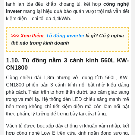
lạnh lan tỏa đều khắp khoang tủ, kết hợp
công nghệ
Inveter
mang lại hiệu quả bảo quản vượt trội mà vẫn tiết
kiệm điện – chỉ tối đa 4,4kW/h.
>>> Xem thêm:
Tủ đông inverter
là gì? Có ý nghĩa
thế nào trong kinh doanh
1.10. Tủ đông nằm 3 cánh kính 560L KW-
CN1800
Cùng chiều dài 1,8m nhưng với dung tích 560L, KW-
CN1800 phiên bản 3 cánh kính nổi bật nhờ kiểu dáng
phá cách. Thân trên to hơn thân dưới, tạo cảm giác sang
trọng và mới lạ. Hệ thống đèn LED chiếu sáng mạnh mẽ
bên trong không chỉ tiết kiệm điện mà còn làm nổi bật
thực phẩm, lý tưởng để trưng bày tại cửa hàng.
Vách tủ được bọc xốp dày chống vi khuẩn xâm nhập, kết
hợp công nghệ Low E trên cửa kính ngăn đọng sương,