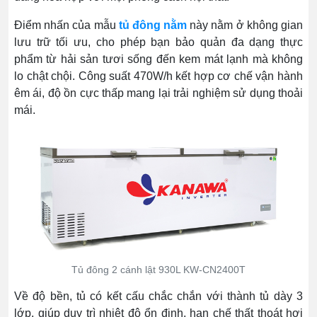
Điểm nhấn của mẫu
tủ đông nằm
này nằm ở không gian
lưu trữ tối ưu, cho phép bạn bảo quản đa dạng thực
phẩm từ hải sản tươi sống đến kem mát lạnh mà không
lo chật chội. Công suất 470W/h kết hợp cơ chế vận hành
êm ái, độ ồn cực thấp mang lại trải nghiệm sử dụng thoải
mái.
Tủ đông 2 cánh lật 930L KW-CN2400T
Về độ bền, tủ có kết cấu chắc chắn với thành tủ dày 3
lớp, giúp duy trì nhiệt độ ổn định, hạn chế thất thoát hơi