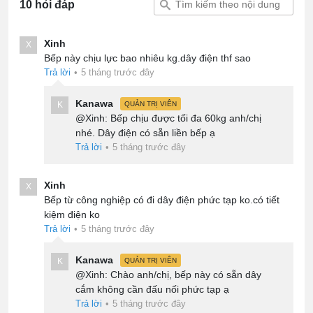
10 hỏi đáp
Xinh
X
Bếp này chịu lực bao nhiêu kg.dây điện thf sao
Trả lời
•
5 tháng trước đây
Kanawa
K
QUẢN TRỊ VIÊN
@Xinh: Bếp chịu được tối đa 60kg anh/chị
nhé. Dây điện có sẵn liền bếp ạ
Trả lời
•
5 tháng trước đây
Xinh
X
Bếp từ công nghiệp có đi dây điện phức tạp ko.có tiết
kiệm điện ko
Trả lời
•
5 tháng trước đây
Kanawa
K
QUẢN TRỊ VIÊN
@Xinh: Chào anh/chị, bếp này có sẵn dây
cắm không cần đấu nối phức tạp ạ
Trả lời
•
5 tháng trước đây