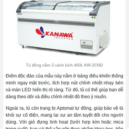
Tủ đông nằm 2 cánh kính 460L KW-2CND
Điểm độc đáo của mẫu này nằm ở bảng điều khiển thông
minh ngay mặt trước, tích hợp nút chỉnh nhiệt nhạy bén
và màn LED hiển thị rõ ràng. Từ đó, tủ có thể giúp bạn dễ
dàng theo dõi và điều chỉnh nhiệt độ theo ý muốn.
Ngoài ra, tủ còn trang bị Aptomat tự động, giúp bảo vệ tủ
khỏi sự cố điện, mang lại sự an tâm tuyệt đối cho người
dùng. Với giỏ đựng linh hoạt (lưới hợp kim hoặc mica
trong suốt), bạn có thể sắp xếp thực phẩm khoa học, tiện