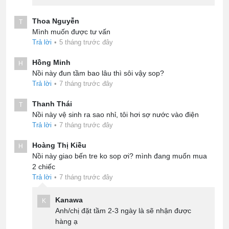
Thoa Nguyễn
T
Mình muốn được tư vấn
Trả lời
•
5 tháng trước đây
Hồng Minh
H
Nồi này đun tầm bao lâu thì sôi vậy sop?
Trả lời
•
7 tháng trước đây
Thanh Thái
T
Nồi này vệ sinh ra sao nhỉ, tôi hơi sợ nước vào điện
Trả lời
•
7 tháng trước đây
Hoàng Thị Kiều
H
Nồi này giao bến tre ko sop ơi? mình đang muốn mua
2 chiếc
Trả lời
•
7 tháng trước đây
Kanawa
K
Anh/chị đặt tầm 2-3 ngày là sẽ nhận được
hàng ạ