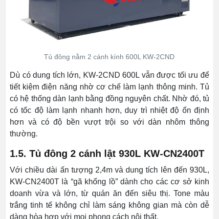
Tủ đông nằm 2 cánh kính 600L KW-2CND
Dù có dung tích lớn, KW-2CND 600L vẫn được tối ưu để
tiết kiệm điện năng nhờ cơ chế làm lạnh thông minh. Tủ
có hệ thống dàn lạnh bằng đồng nguyên chất. Nhờ đó, tủ
có tốc độ làm lạnh nhanh hơn, duy trì nhiệt độ ổn định
hơn và có độ bền vượt trội so với dàn nhôm thông
thường.
1.5. Tủ đông 2 cánh lật 930L KW-CN2400T
Với chiều dài ấn tượng 2,4m và dung tích lên đến 930L,
KW-CN2400T là “gã khổng lồ” dành cho các cơ sở kinh
doanh vừa và lớn, từ quán ăn đến siêu thị. Tone màu
trắng tinh tế không chỉ làm sáng không gian mà còn dễ
dàng hòa hợp với mọi phong cách nội thất.