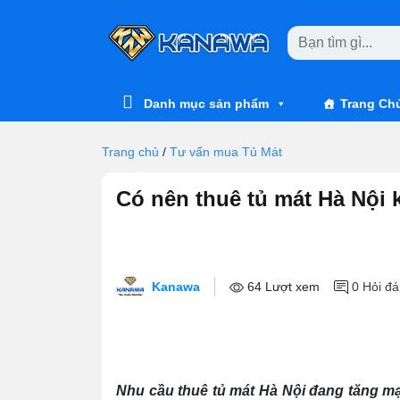
Skip to main content
Danh mục sản phẩm
Trang Ch
Trang chủ
/
Tư vấn mua Tủ Mát
Có nên thuê tủ mát Hà Nội 
Kanawa
64 Lượt xem
0
Hỏi đá
Nhu cầu thuê tủ mát Hà Nội đang tăng mạnh