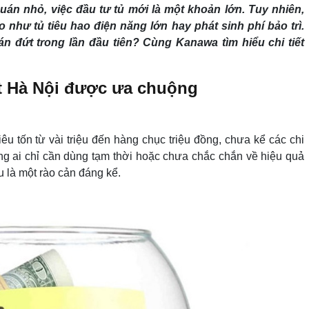
uán nhỏ, việc đầu tư tủ mới là một khoản lớn. Tuy nhiên,
o như tủ tiêu hao điện năng lớn hay phát sinh phí bảo trì.
n đứt trong lần đầu tiên? Cùng Kanawa tìm hiểu chi tiết
át Hà Nội được ưa chuộng
u tốn từ vài triệu đến hàng chục triệu đồng, chưa kể các chi
ững ai chỉ cần dùng tạm thời hoặc chưa chắc chắn về hiệu quả
u là một rào cản đáng kể.