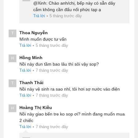
@Xinh: Chào anh/chị, bếp này có sẵn dây
cắm không cần đấu nối phức tạp ạ
Trả lời
•
5 tháng trước đây
Thoa Nguyễn
T
Mình muốn được tư vấn
Trả lời
•
5 tháng trước đây
Hồng Minh
H
Nồi này đun tầm bao lâu thì sôi vậy sop?
Trả lời
•
7 tháng trước đây
Thanh Thái
T
Nồi này vệ sinh ra sao nhỉ, tôi hơi sợ nước vào điện
Trả lời
•
7 tháng trước đây
Hoàng Thị Kiều
H
Nồi này giao bến tre ko sop ơi? mình đang muốn mua
2 chiếc
Trả lời
•
7 tháng trước đây