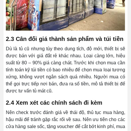
2.3 Cân đối giá thành sản phẩm và túi tiền
Dù là tủ cũ nhưng tùy theo dung tích, độ mới, thiết bị sẽ
được bán với giá đắt rẻ khác nhau. Loại càng lớn, hiệu
suất từ 80 – 90% giá càng chát. Trước khi chọn mua cần
tính toán kỹ túi tiền có bao nhiêu để chọn mua loại tương
xứng, không vượt ngân sách quá nhiều.
Người mua có
thể gọi trực tiếp nơi bán, đưa ra số tiền, mô tả thiết bị để
được tư vấn tủ mát cũ.
2.4 Xem xét các chính sách đi kèm
Nên check trước đánh giá về thái độ, thủ tục mua hàng,
hậu mãi để tránh gặp rắc rối về sau. Nên ưu tiên cho các
cửa hàng sale sốc, tặng voucher để cắt bớt kinh phí, mua