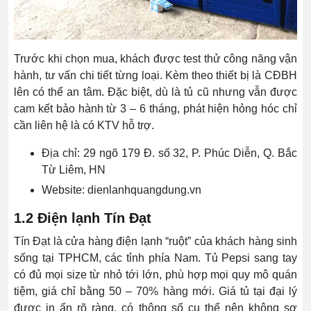
Trước khi chọn mua, khách được test thử công năng vận
hành, tư vấn chi tiết từng loại. Kèm theo thiết bị là CĐBH
lên có thể an tâm. Đặc biệt, dù là tủ cũ nhưng vẫn được
cam kết bảo hành từ 3 – 6 tháng, phát hiện hỏng hóc chỉ
cần liên hệ là có KTV hỗ trợ.
Địa chỉ: 29 ngõ 179 Đ. số 32, P. Phúc Diễn, Q. Bắc
Từ Liêm, HN
Website: dienlanhquangdung.vn
1.2 Điện lạnh Tín Đạt
Tín Đạt là cửa hàng điện lạnh “ruột” của khách hàng sinh
sống tại TPHCM, các tỉnh phía Nam. Tủ Pepsi sang tay
có đủ mọi size từ nhỏ tới lớn, phù hợp mọi quy mô quán
tiệm, giá chỉ bằng 50 – 70% hàng mới. Giá tủ tại đại lý
được in ấn rõ ràng, có thông số cụ thể nên không sợ