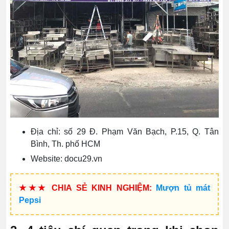
Địa chỉ: số 29 Đ. Phạm Văn Bạch, P.15, Q. Tân
Bình, Th. phố HCM
Website: docu29.vn
★★★ CHIA SẺ KINH NGHIỆM:
Mượn tủ mát
Pepsi