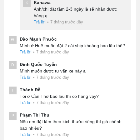
Kanawa
K
Anh/chị đặt tầm 2-3 ngày là sẽ nhận được
hàng ạ
Trả lời
•
7 tháng trước đây
Đào Mạnh Phước
Đ
Mình ở Huế muốn đặt 2 cái ship khoảng bao lâu thế?
Trả lời
•
7 tháng trước đây
Đinh Quốc Tuyến
Đ
Mình muốn được tư vấn xe này ạ
Trả lời
•
7 tháng trước đây
Thành Đỗ
T
Tôi ở Cần Thơ bao lâu thì có hàng vậy?
Trả lời
•
7 tháng trước đây
Phạm Thị Thu
P
Nếu em đặt làm theo kích thước riêng thì giá chênh
bao nhiêu?
Trả lời
•
7 tháng trước đây