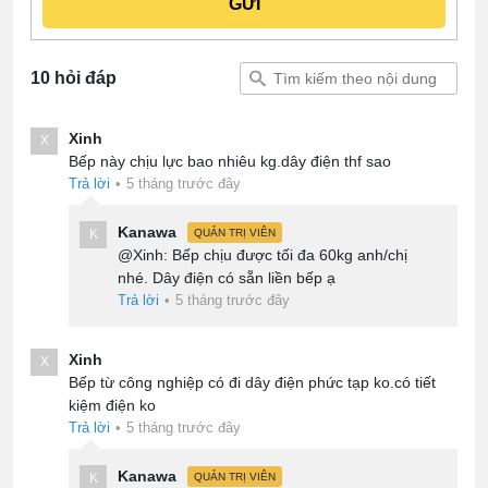
10 hỏi đáp
Xinh
X
Bếp này chịu lực bao nhiêu kg.dây điện thf sao
Trả lời
•
5 tháng trước đây
Kanawa
K
QUẢN TRỊ VIÊN
@Xinh: Bếp chịu được tối đa 60kg anh/chị
nhé. Dây điện có sẵn liền bếp ạ
Trả lời
•
5 tháng trước đây
Xinh
X
Bếp từ công nghiệp có đi dây điện phức tạp ko.có tiết
kiệm điện ko
Trả lời
•
5 tháng trước đây
Kanawa
K
QUẢN TRỊ VIÊN