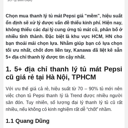
5/5 - (2 bình chọn)
Chọn mua thanh lý tủ mát Pepsi giá “mềm”, hiệu suất
ổn định sẽ xử lý được vấn đề thiếu kinh phí. Hiện nay,
không thiếu các đại lý cung ứng tủ mát cũ, phân bố ở
nhiều tỉnh thành. Đặc biệt là khu vực HCM, HN cho
bạn thoải mái chọn lựa. Nhằm giúp bạn có lựa chọn
tối ưu nhất, chốt đơn liền tay, Kanawa đã liệt kê sẵn
5+ địa chỉ thanh lý được tin cậy nhất.
1. 5+ địa chỉ thanh lý tủ mát Pepsi
cũ giá rẻ tại Hà Nội, TPHCM
Với ưu thế giá cả rẻ, hiệu suất từ 70 – 90% tủ mới nên
việc chọn tủ Pepsi thanh lý là Trend được nhiều người
săn đón. Tuy nhiên, số lượng đại lý thanh lý tủ cũ rất
nhiều, nếu không có kinh nghiệm rất dễ “chốt” nhầm.
1.1 Quang Dũng