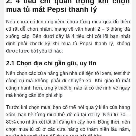
2. 4 tiêu chí quan trọng khi chọn
mua tủ mát Pepsi thanh lý
Nếu chưa có kinh nghiệm, chưa từng mua qua đồ điện
cũ rất dễ chọn nhầm, mang về vận hành 2 – 3 tháng đã
xuống cấp. Bên dưới đây là 4 tiêu chí cốt lõi bạn nhất
định phải check kỹ khi mua tủ Pepsi thanh lý, không
được lược bớt yếu tố nào:
2.1 Chọn địa chỉ gần gũi, uy tín
Nên chọn các cửa hàng gần nhà để tiện tới xem, test thử
công cụ mà không phải di chuyển xa. Khi giao tủ mát
cũng nhanh hơn, ưng ý thiết bị nào là có thể rinh về ngay
mà không cần tốn phí ship
Trước khi chọn mua, bạn có thể hỏi qua ý kiến của hàng
xóm, bạn bè từng mua thử đồ cũ tại đại lý. Nếu từ 70 –
80% cho nhận xét tốt thì đáng tin cậy hơn. Đồng thời, nên
chọn mua tủ cũ ở các cửa hàng có thâm niên lâu năm,