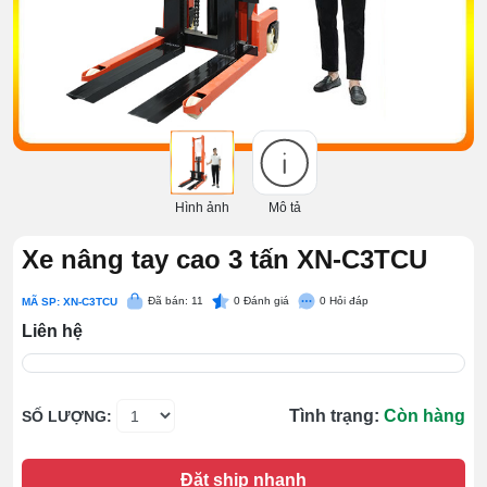
Hình ảnh
Mô tả
Xe nâng tay cao 3 tấn XN-C3TCU
Đã bán: 11
0
Đánh giá
0
Hỏi đáp
MÃ SP: XN-C3TCU
Liên hệ
Tình trạng:
Còn hàng
SỐ LƯỢNG:
Đặt ship nhanh