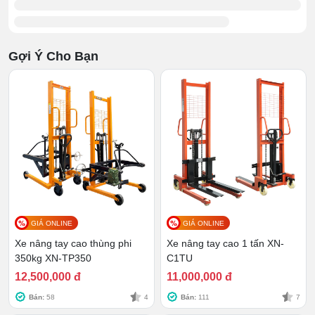
đẩy pallet lên.
Gợi Ý Cho Bạn
GIÁ ONLINE
GIÁ ONLINE
Xe nâng tay cao thùng phi
Xe nâng tay cao 1 tấn XN-
Việc vận hành cần linh hoạt, kéo đạp cùng lúc để nâng
350kg XN-TP350
C1TU
hàng lên nhanh nhất mà không tiêu tốn quá nhiều sức
12,500,000 đ
11,000,000 đ
lực. Việc vận hành cũng không quá nặng tay, người lái
Bán:
58
4
Bán:
111
7
thường là thanh niên có sức, đủ chịu lực bật lại của tay