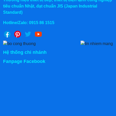
có vật cản để tránh sự cố ngoài ý muốn.
tiêu chuẩn Nhật, đạt chuẩn JIS (Japan Industrial
Standard)
Hotline/Zalo:
0915 86 1515
Hệ thống chi nhánh
Fanpage Facebook
Lưới chắn
Lưới chắc được gắn với xích tải trực tiếp lên khung,
giúp giữ chắc kiện hàng không bị xê dịch trong khi di