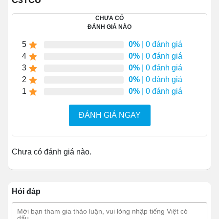
C3TCU
được ứng dụng trong quy mô
CHƯA CÓ
nào?
ĐÁNH GIÁ NÀO
5
0%
| 0 đánh giá
Với khả năng chịu tải lên tới 3000 kg/lần vận hành, công
4
0%
| 0 đánh giá
cụ này có thể di dời được các kiện hàng thùng lớn
3
0%
| 0 đánh giá
nhanh chóng. Đồng thời, nhờ kết cấu gọn nhẹ, công cụ
2
0%
| 0 đánh giá
có thể thoải mái bố trí, xoay chuyển linh hoạt trong các
1
0%
| 0 đánh giá
không gian hẹp,không sợ vướng víu.
ĐÁNH GIÁ NGAY
Chưa có đánh giá nào.
Hỏi đáp