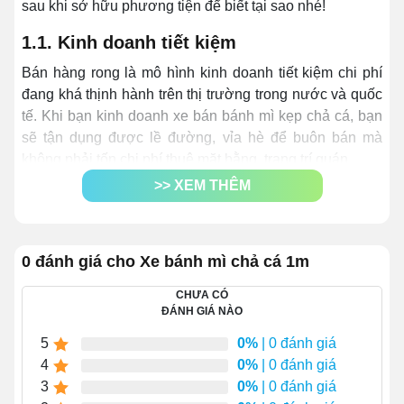
sau khi sở hữu phương tiện để biết tại sao nhé!
1.1. Kinh doanh tiết kiệm
Bán hàng rong là mô hình kinh doanh tiết kiệm chi phí
đang khá thịnh hành trên thị trường trong nước và quốc
tế. Khi bạn kinh doanh xe bán bánh mì kẹp chả cá, bạn
sẽ tận dụng được lề đường, vỉa hè để buôn bán mà
không phải tốn chi phí thuê mặt bằng, trang trí quán,...
>> XEM THÊM
0 đánh giá cho Xe bánh mì chả cá 1m
CHƯA CÓ
ĐÁNH GIÁ NÀO
5
0%
| 0 đánh giá
4
0%
| 0 đánh giá
3
0%
| 0 đánh giá