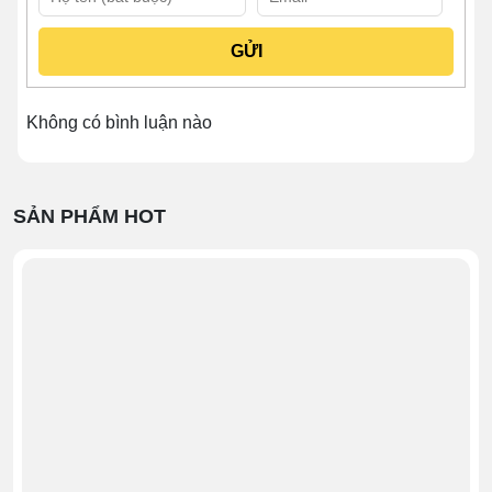
thể, phần mái che được tạo kiểu với nhiều hình thù và
kiểu dáng đặc biệt không chỉ mang lại hiệu quả che
nắng, che mưa. Mà hơn thế, bộ phận còn góp phần tạo
nên tổng thể độc đáo, thu hút của phương tiện buôn
bán.
Không có bình luận nào
Khu vực chế biến được trang bị khuôn ép chả cả tiện lợi
cùng khu vực bày bếp nấu. Nhờ đó mà người bán có
thể dễ dàng tạo hình và hoàn thiện nhân chả cá tròn trịa
SẢN PHẨM HOT
và đẹp mắt hơn.