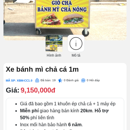
Hình ảnh
Mô tả
Xe bánh mì chả cá 1m
Đã bán: 19
0
Đánh giá
0
Hỏi đáp
MÃ SP: XBM-CC1.0
Giá:
9,150,000đ
Giá đã bao gồm 1 khuôn ép chả cá + 1 máy ép
Miễn phí
giao hàng bán kính
20km
.
Hỗ trợ
50%
phí liên tỉnh
Inox mối hàn bảo hành
6 năm
.