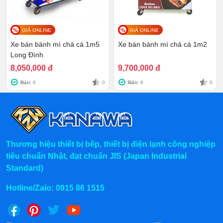
mất cơ hội kinh doanh kiếm lời nhanh chóng nhé!
GIÁ ONLINE
GIÁ ONLINE
Xe bán bánh mì chả cá 1m5
Xe bán bánh mì chả cá 1m2
Long Đình
8,050,000 đ
9,700,000 đ
Bán:
6
0
Bán:
6
0
Thương hiệu thiết bị bếp, thiết bị điện lạnh công nghiệp
tiêu chuẩn Nhật, đạt chuẩn JIS (Japan Industrial
Standard)
Hotline/Zalo:
0915 86 1515