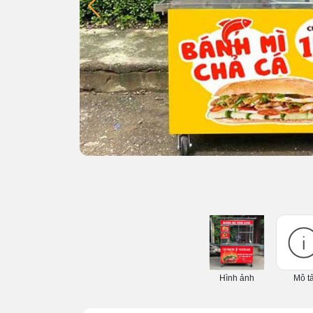
Hình ảnh
Mô t