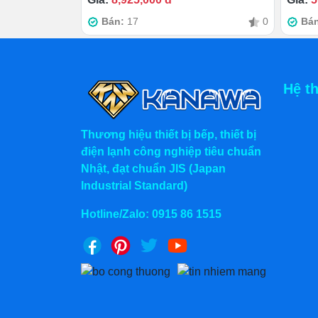
hại cho sức khỏe.
Bán:
17
0
Bá
1.4 Tiết kiệm chi phí mua bếp n
Thử nghĩ, nếu kinh doanh nhỏ lẻ nhưng p
tiện đến nhường nào. Lúc ấy, vừa phải sắm
Hệ t
loay hoay sắp xếp chúng làm sao cho hợp 
Như vậy, vừa mất nhiều thời gian, vừa tốn
Thương hiệu thiết bị bếp, thiết bị
thứ đồ cùng lúc. Đáng chú ý, nếu mua bế
điện lạnh công nghiệp tiêu chuẩn
cần phải chi thêm một khoản tiền không n
Nhật, đạt chuẩn JIS (Japan
Industrial Standard)
Hotline/Zalo:
0915 86 1515