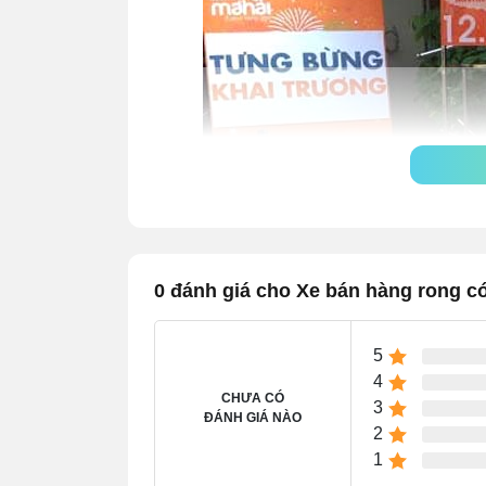
0 đánh giá cho Xe bán hàng rong c
5
4
CHƯA CÓ
3
ĐÁNH GIÁ NÀO
2
1.1 Bán hàng chuyên nghiệp
1
Việc sử dụng xe bán hàng có bếp sẽ giúp 