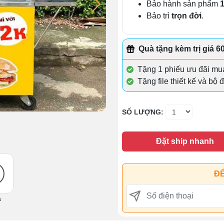
Bảo hành sản phẩm
Bảo trì
trọn đời
.
Quà tặng kèm trị giá 6
Tặng 1 phiếu ưu đãi mua
Tặng file thiết kế và bộ 
SỐ LƯỢNG:
Đặt ship nhanh
ĐỂ
ả