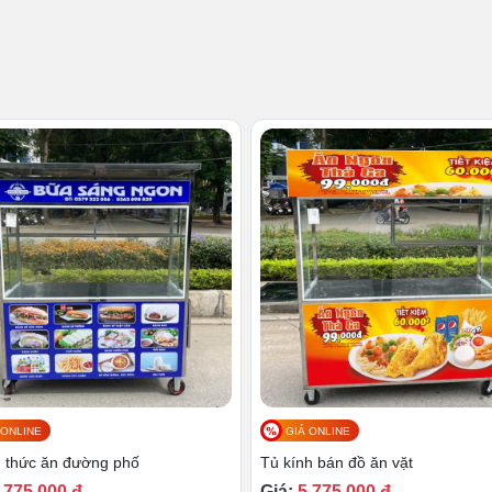
phẩm
ực tiếp tại quầy, khách hàng sẽ có được những món ăn vừa
đồ ăn khi trao đến tay người dùng sẽ giữ được nguyên vẹn
 ONLINE
GIÁ ONLINE
 phần nào được nâng cao bởi nó đã qua xử lý nhiệt độ. Khi
 thức ăn đường phố
Tủ kính bán đồ ăn vặt
ởi thực phẩm đã qua bước làm chín, ngăn ngừa vi khuẩn gây
,775,000 đ
Giá:
5,775,000 đ