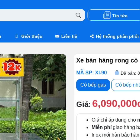
Tin tức
ủ
Giới thiệu
Liên hệ
Hệ thống phân phối
Xe bán hàng rong có
MÃ SP: XI-90
Đã bán: 
Có bếp gas
Có bếp nh
6,090,000
Giá:
Giá chỉ áp dụng cho
m
Miễn phí
giao hàng b
Inox mối hàn bảo hà