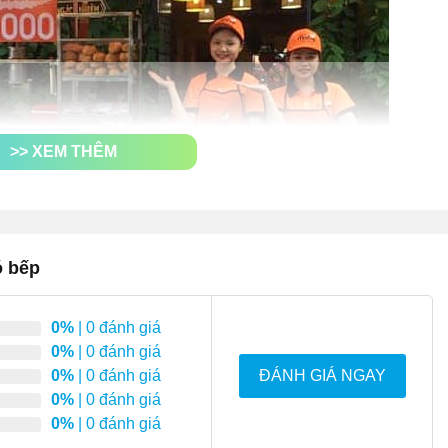
>> XEM THÊM
ó bếp
0%
| 0 đánh giá
0%
| 0 đánh giá
0%
| 0 đánh giá
ĐÁNH GIÁ NGAY
0%
| 0 đánh giá
0%
| 0 đánh giá
các tiểu thương thuận lợi hơn trong việc kinh doanh các sản