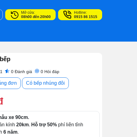
Mở cửa:
Hotline:
08h00 đến 20h00
0915 86 1515
 bếp
81
0
Đánh giá
0
Hỏi đáp
úng đơn
Có bếp nhúng đôi
đ
ẫu xe 90cm.
án kính
20km
.
Hỗ trợ 50%
phí liên tỉnh
nh
6 năm
.