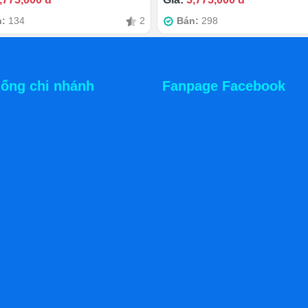
n:
134
2
Bán:
298
goài
hải đầu tư khá nhiều đồ dùng cho việc buôn bán sẽ gây bất
 1 xe bán hàng riêng, 1 chiếc bếp riêng. Đồng thời, lại phải
hống chi nhánh
Fanpage Facebook
lý. Có phải cách này rất phiền phức đúng không?
 công sức khi phải luôn chỉnh sửa, di chuyển lềnh kềnh nhiều
p riêng bên ngoài, chủ đầu tư mặt hàng kinh doanh này còn
hỏ nữa.