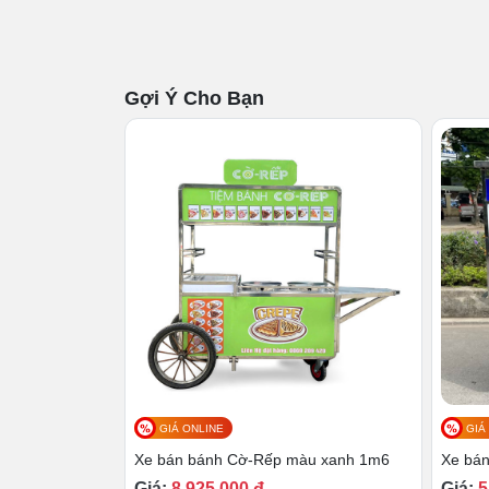
Gợi Ý Cho Bạn
1.3 Nâng cao chất lượng thực 
Thông qua việc sử dụng bếp chế biến tr
chất lượng, vừa nhanh chóng. Ngoài ra, 
hương vị riêng
GIÁ ONLINE
GIÁ
Bên cạnh đó, chất lượng của món ăn cũng
Xe bán bánh Cờ-Rếp màu xanh 1m6
Xe bán
đó, người dùng càng có thể an tâm hơn, b
Giá:
8,925,000 đ
Giá:
5