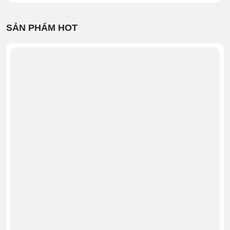
trong suốt hình cung mang lại một vẻ ngoài tinh tế song
không kém phần mạnh mẽ, hiện đại. Với kích thước chỉ
SẢN PHẨM HOT
600*945*960mm, sản phẩm có thể dễ dàng đặt để tại
nhiều không gian khác nhau, từ các quán cà phê, nhà
hàng đến các siêu thị và cửa hàng tiện lợi.
Thiết kế nhỏ gọn, hiện đại