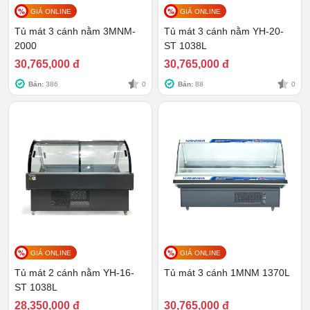
GIÁ ONLINE
GIÁ ONLINE
Tủ mát 3 cánh nằm 3MNM-
Tủ mát 3 cánh nằm YH-20-
2000
ST 1038L
30,765,000 đ
30,765,000 đ
Bán:
386
0
Bán:
88
0
Tủ bảo quản đa dạng
Công nghệ làm lạnh kép
Sản phẩm tích hợp công nghệ làm lạnh kép với dàn
lạnh bằng đồng và block nén tiêu chuẩn cao cấp. Dàn
lạnh bằng đồng giúp tăng hiệu quả làm lạnh, đảm bảo
GIÁ ONLINE
GIÁ ONLINE
nhiệt độ trong tủ ổn định và giảm thiểu thời gian làm
Tủ mát 2 cánh nằm YH-16-
Tủ mát 3 cánh 1MNM 1370L
lạnh. Với công nghệ làm lạnh trực tiếp, tủ mát giúp các
ST 1038L
thực phẩm được làm lạnh nhanh chóng và duy trì nhiệt
28,350,000 đ
30,765,000 đ