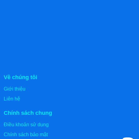
Kích thước
2500x1100x1210mm
Dung tích
215L
Nhiệt độ
2-8 độ C
Môi chất lạnh
R404a
Hệ thống làm lạnh
Bằng không khí
Về chúng tôi
Phân phối
Kanawa
Giới thiệu
Bảo hành
12 tháng
Liên hệ
Model XC-FSG-28
Chính sách chung
Điều khoản sử dụng
Model
XC-FSG-28
Chính sách bảo mật