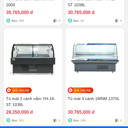
2000
ST 1038L
Kích thước
1560x1100x1210mm
30,765,000 đ
30,765,000 đ
Dung tích
135L
Bán:
386
0
Bán:
88
0
Nhiệt độ
2-8 độ C
Môi chất lạnh
R404a
Hệ thống làm lạnh
Bằng không khí
Phân phối
Kanawa
Bảo hành
12 tháng
GIÁ ONLINE
GIÁ ONLINE
Tủ mát 2 cánh nằm YH-16-
Tủ mát 3 cánh 1MNM 1370L
ST 1038L
Model XC-FSG-19
28,350,000 đ
30,765,000 đ
Model
XC-FSG-19
Bán:
392
0
Bán:
268
0