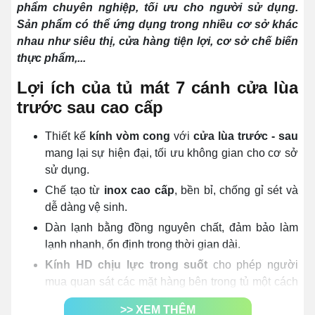
phẩm chuyên nghiệp, tối ưu cho người sử dụng.
Sản phẩm có thể ứng dụng trong nhiều cơ sở khác
nhau như siêu thị, cửa hàng tiện lợi, cơ sở chế biến
thực phẩm,...
Lợi ích của tủ mát 7 cánh cửa lùa
trước sau cao cấp
Thiết kế
kính vòm cong
với
cửa lùa trước - sau
mang lại sự hiện đại, tối ưu không gian cho cơ sở
sử dụng.
Chế tạo từ
inox cao cấp
, bền bỉ, chống gỉ sét và
dễ dàng vệ sinh.
Dàn lạnh bằng đồng nguyên chất, đảm bảo làm
lạnh nhanh, ổn định trong thời gian dài.
Kính HD chịu lực trong suốt
cho phép người
mua quan sát các mặt hàng bên trong tủ một cách
dễ dàng.
>> XEM THÊM