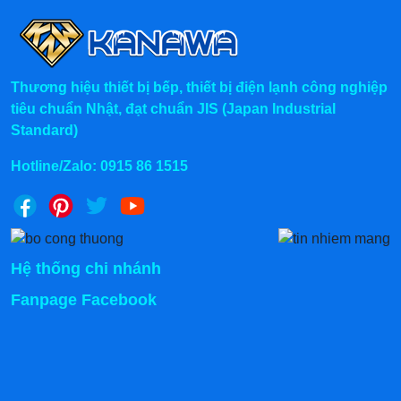
Kích thước
1875x1100x1210mm
Dung tích
160L
Thương hiệu thiết bị bếp, thiết bị điện lạnh công nghiệp
Nhiệt độ
2-8 độ C
tiêu chuẩn Nhật, đạt chuẩn JIS (Japan Industrial
Standard)
Môi chất lạnh
R404a
Hotline/Zalo:
0915 86 1515
Hệ thống làm lạnh
Bằng không khí
Phân phối
Kanawa
Hệ thống chi nhánh
Bảo hành
12 tháng
Fanpage Facebook
Model XC-FSG-25
Model
XC-FSG-25