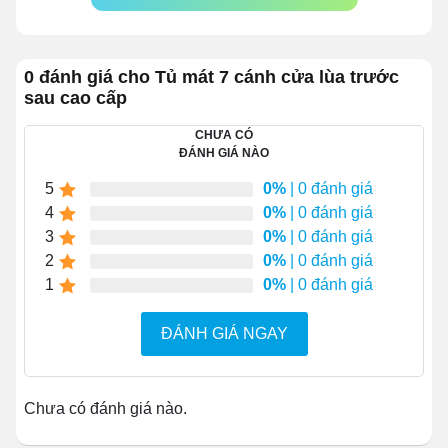
Trang bị bánh xe giúp di chuyển linh hoạt, không
tốn công sức.
Hệ thống
kiểm soát nhiệt thông minh
, giúp cung
0 đánh giá cho Tủ mát 7 cánh cửa lùa trước
cấp không gian bảo quản lý tưởng cho nhiều loại
sau cao cấp
thực phẩm khác nhau như rau củ, thịt, cá,...
Tích hợp
hệ thống đèn LED
làm tăng sức hấp
CHƯA CÓ
ĐÁNH GIÁ NÀO
dẫn về mặt thị giác cho người xem.
5
Block nén SECOP
chất lượng cao giúp bảo quản
0%
| 0 đánh giá
4
thực phẩm tươi ngon, không bị đóng tuyết.
0%
| 0 đánh giá
3
0%
| 0 đánh giá
2
0%
| 0 đánh giá
1
0%
| 0 đánh giá
ĐÁNH GIÁ NGAY
Chưa có đánh giá nào.